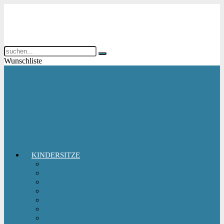
Wunschliste
KINDERSITZE
Babyschale
Kindersitz 0-18 kg
Kindersitz 15-36 kg
Kindersitz 9-18 kg
Kindersitz-Zubehör
Reboarder Kindersitz
Sitzerhöhung