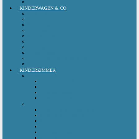
Kinderfahrradsitz
KINDERWAGEN & CO
Babytrage
Buggy
Kinderwagen
Sportwagen
Retro Kinderwagen
Tragetuch
Wickeltasche
Wickelrucksack
Zwillings & Geschwisterwagen
Kinderfahrradanhänger
KINDERZIMMER
Babyschlafsack
Ganzjahresschlafsack
Pucksack
Sommerschlafsack
Winterschlafsack
Solo Möbel
Babywippe & Babyschaukel
Babywiege I Beistellbett
Babybetten
Hochstuhl
Hochbett Kinder
Kinderbett