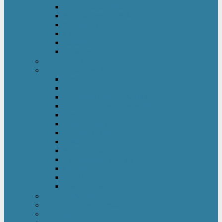
Kinderkleiderschrank
Kinderkommode & Nachttisch
Kinderregal
Laufgitter
Reisebett
Wickelmöbel
Babyüberwachung
Kinderbett-Zubehör
Betteinlagen
Bettgitter
Betthimmel & Himmelstange
Kinder & Baby Bettwäsche
Betttunnel
Einschlagdecke
Kindermatratzen
Kissen
Krabbeldecke
Lattenrahmen & -roste
Nestchen
Bettdecke
Spannbettlaken
Babyzimmer Set
Kinder- & Jugendzimmer
Sicherheit