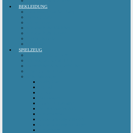
Sitzgruppe & Sitzmöbel
BEKLEIDUNG
Erstausstattungs-Set Baby
Babykleidung
Kindermode
Kinderschuhe Mädchen
Kinderschuhe Jungen
Umstandsmode
StillMode
SPIELZEUG
Babyspielzeug 0-12 m
Kinderspielzeug ab 12 m
Babybücher & Kinderbücher
Hörspiele für Kinder
Kids Fahrzeuge
Bobby Car
Dreirad
Go Kart
Handwagen
Elektro Kinderauto
Ferngesteuertes Auto
Kinderfahrrad
Kinderfahrzeug Zubehör
Kinderfahrzeug Anhänger
Kinderhelm