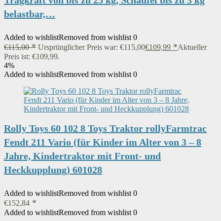
Tragkraft von bis zu 25 kg, Schaufel bis zu 3 kg
belastbar,…
Added to wishlist
Removed from wishlist
0
€
115,00
Ursprünglicher Preis war: €115,00
€
109,99
Aktueller
Preis ist: €109,99.
4%
Added to wishlist
Removed from wishlist
0
Rolly Toys 60 102 8 Toys Traktor rollyFarmtrac
Fendt 211 Vario (für Kinder im Alter von 3 – 8
Jahre, Kindertraktor mit Front- und
Heckkupplung) 601028
Added to wishlist
Removed from wishlist
0
€
152,84
Added to wishlist
Removed from wishlist
0