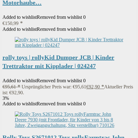
Motorhaube…
Added to wishlist
Removed from wishlist
0
€
150,99
Added to wishlist
Removed from wishlist
0
rolly toys | rollyKid Dumper JCB | Kinder
Trettraktor mit Kipplader | 024247
Added to wishlist
Removed from wishlist
0
€
95,61
Ursprünglicher Preis war: €95,61
€
92,90
Aktueller Preis
ist: €92,90.
3%
Added to wishlist
Removed from wishlist
0
Rolly Toys S2671012 Toys rollyFarmtrac John