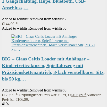
1 Gangschaltung, Hupe, Bluetooth, USB-
Anschluss,…
Added to wishlist
Removed from wishlist
2
€
144,90
Added to wishlist
Removed from wishlist
0
BIG – Claas Celtis Loader mit Anhänger –
Kindertrettraktoren, Spielfahrzeug mit
Präzisionskettenantrieb, 3-fach verstellbarer Sitz,
bis 50 kg,…
Added to wishlist
Removed from wishlist
0
€
179,99
Ursprünglicher Preis war: €179,99
€
106,89
Aktueller
Preis ist: €106,89.
41%