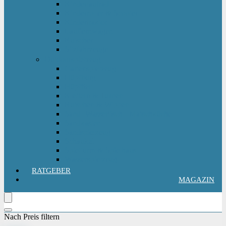
Kinderlaufrad
Kinderroller & Scooter
Kindertraktor
Lauflernwagen
Rutscher
Sitzfahrzeuge
Outdoorspielzeug
Gartenspielzeug
Hüpfburg
Hüpftier
Klettern & Turnen
Rutschen & Wippen
Sand- Wassertisch I Matschküche
Sandkasten
Sandspielzeug
Schaukel
Spielturm & Spielhaus
Wasserspielzeug
RATGEBER
MAGAZIN
Nach Preis filtern