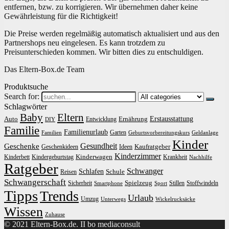
entfernen, bzw. zu korrigieren. Wir übernehmen daher keine
Gewährleistung für die Richtigkeit!
Die Preise werden regelmäßig automatisch aktualisiert und aus den
Partnershops neu eingelesen. Es kann trotzdem zu
Preisunterschieden kommen. Wir bitten dies zu entschuldigen.
Das Eltern-Box.de Team
Produktsuche
Search for:
Schlagwörter
Baby
Eltern
Erstausstattung
Auto
Ernährung
Entwicklung
DIY
Familie
Familienurlaub
Garten
Familien
Geburtsvorbereitungskurs
Geldanlage
Kinder
Gesundheit
Geschenke
Kaufratgeber
Geschenkideen
Ideen
Kinderzimmer
Kinderwagen
Kinderbett
Kindergeburtstag
Krankheit
Nachhilfe
Ratgeber
Schwanger
Schlafen
Schule
Reisen
Schwangerschaft
Spielzeug
Sicherheit
Stillen
Stoffwindeln
Smartphone
Sport
Tipps
Trends
Urlaub
Umzug
Unterwegs
Wickelrucksäcke
Wissen
Zuhause
© 2021 Eltern-Box.de. II bo mediaconsult