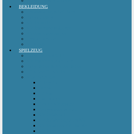
Sitzgruppe & Sitzmöbel
BEKLEIDUNG
Erstausstattungs-Set Baby
Babykleidung
Kindermode
Kinderschuhe Mädchen
Kinderschuhe Jungen
Umstandsmode
StillMode
SPIELZEUG
Babyspielzeug 0-12 m
Kinderspielzeug ab 12 m
Babybücher & Kinderbücher
Hörspiele für Kinder
Kids Fahrzeuge
Bobby Car
Dreirad
Go Kart
Handwagen
Elektro Kinderauto
Ferngesteuertes Auto
Kinderfahrrad
Kinderfahrzeug Zubehör
Kinderfahrzeug Anhänger
Kinderhelm