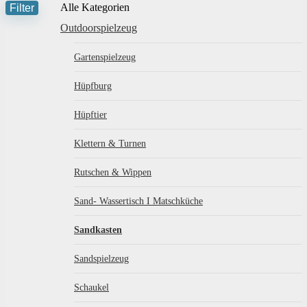
Filter
Alle Kategorien
M
M
Outdoorspielzeug
P
P
Gartenspielzeug
Hüpfburg
Hüpftier
Klettern & Turnen
Rutschen & Wippen
Sand- Wassertisch I Matschküche
Sandkasten
Sandspielzeug
Schaukel