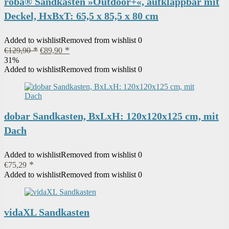
roba® Sandkasten »Outdoor+«, aufklappbar mit
Deckel, HxBxT: 65,5 x 85,5 x 80 cm
Added to wishlist
Removed from wishlist
0
Ursprünglicher
Aktueller
€
129,90
€
89,90
Preis
Preis
31%
war:
ist:
Added to wishlist
Removed from wishlist
0
€129,90
€89,90.
dobar Sandkasten, BxLxH: 120x120x125 cm, mit
Dach
Added to wishlist
Removed from wishlist
0
€
75,29
Added to wishlist
Removed from wishlist
0
vidaXL Sandkasten