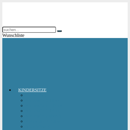
Wunschliste
KINDERSITZE
Babyschale
Kindersitz 0-18 kg
Kindersitz 15-36 kg
Kindersitz 9-18 kg
Kindersitz-Zubehör
Reboarder Kindersitz
Sitzerhöhung