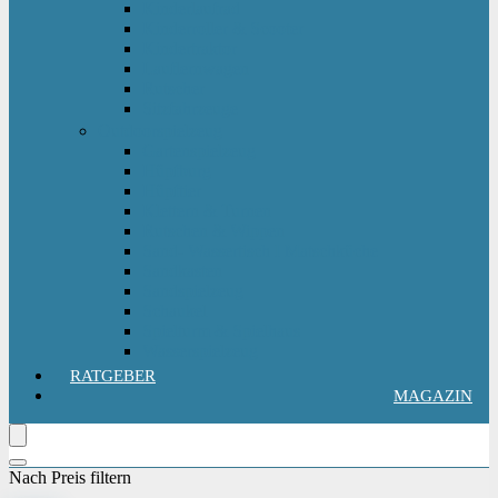
Kinderlaufrad
Kinderroller & Scooter
Kindertraktor
Lauflernwagen
Rutscher
Sitzfahrzeuge
Outdoorspielzeug
Gartenspielzeug
Hüpfburg
Hüpftier
Klettern & Turnen
Rutschen & Wippen
Sand- Wassertisch I Matschküche
Sandkasten
Sandspielzeug
Schaukel
Spielturm & Spielhaus
Wasserspielzeug
RATGEBER
MAGAZIN
Nach Preis filtern