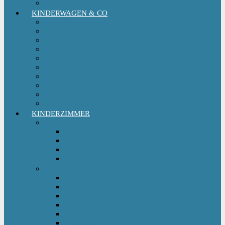
Kinderfahrradsitz
KINDERWAGEN & CO
Babytrage
Buggy
Kinderwagen
Sportwagen
Retro Kinderwagen
Tragetuch
Wickeltasche
Wickelrucksack
Zwillings & Geschwisterwagen
Kinderfahrradanhänger
KINDERZIMMER
Babyschlafsack
Ganzjahresschlafsack
Pucksack
Sommerschlafsack
Winterschlafsack
Solo Möbel
Babywippe & Babyschaukel
Babywiege I Beistellbett
Babybetten
Hochstuhl
Hochbett Kinder
Kinderbett