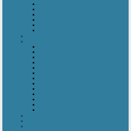
Kinderkleiderschrank
Kinderkommode & Nachttisch
Kinderregal
Laufgitter
Reisebett
Wickelmöbel
Babyüberwachung
Kinderbett-Zubehör
Betteinlagen
Bettgitter
Betthimmel & Himmelstange
Kinder & Baby Bettwäsche
Betttunnel
Einschlagdecke
Kindermatratzen
Kissen
Krabbeldecke
Lattenrahmen & -roste
Nestchen
Bettdecke
Spannbettlaken
Babyzimmer Set
Kinder- & Jugendzimmer
Sicherheit