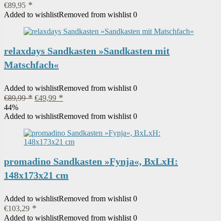
€
89,95
Added to wishlist
Removed from wishlist
0
relaxdays Sandkasten »Sandkasten mit
Matschfach«
Added to wishlist
Removed from wishlist
0
Ursprünglicher
Aktueller
€
89,99
€
49,99
Preis
Preis
44%
war:
ist:
Added to wishlist
Removed from wishlist
0
€89,99
€49,99.
promadino Sandkasten »Fynja«, BxLxH:
148x173x21 cm
Added to wishlist
Removed from wishlist
0
€
103,29
Added to wishlist
Removed from wishlist
0