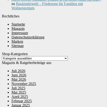
zu
Baukindergeld – Förderung für Familien mit
Wohneigentum
Rechtliches
Startseite
Magazin
Impressum
Datenschutzerklärung
Marken
Sitemap
Shop-Kategorien
Magazin & Ratgeberbeiträge aus
Juli 2026
Juni 2026
Mai 2026
November 2025
Juli 2025
Mai 2025
April 2025
Februar 2025
Januar 2025