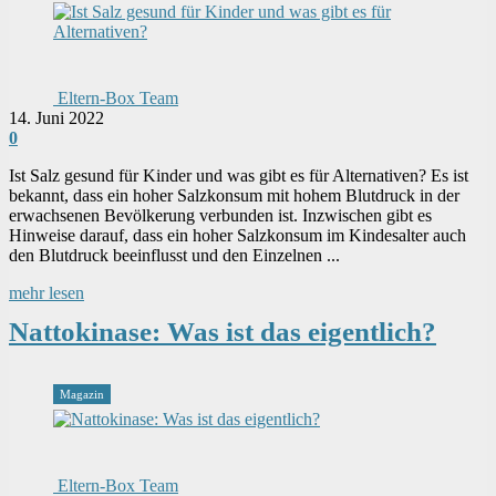
Eltern-Box Team
14. Juni 2022
0
Ist Salz gesund für Kinder und was gibt es für Alternativen? Es ist
bekannt, dass ein hoher Salzkonsum mit hohem Blutdruck in der
erwachsenen Bevölkerung verbunden ist. Inzwischen gibt es
Hinweise darauf, dass ein hoher Salzkonsum im Kindesalter auch
den Blutdruck beeinflusst und den Einzelnen ...
mehr lesen
Nattokinase: Was ist das eigentlich?
Magazin
Eltern-Box Team