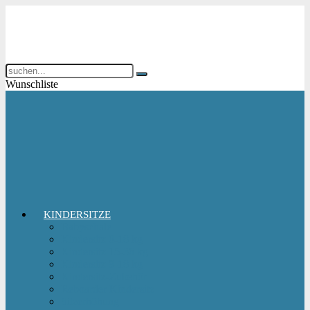
Wunschliste
KINDERSITZE
Babyschale
Kindersitz 0-18 kg
Kindersitz 15-36 kg
Kindersitz 9-18 kg
Kindersitz-Zubehör
Reboarder Kindersitz
Sitzerhöhung