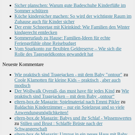
Sicher planschen: Warum gute Badeschuhe Kinderfüße im
Sommer schützen
Küche kindersicher machen: So wird der wichtigste Raum im
Zuhause auch für Kinder sicher
Der erste Schneetag mit Kleinkind: Wie Familien den Winter
kindgerecht entdecken
Sommerurlaub zu Hause: Familien-Ideen für echte
Feriengefühle ohne Reisebudget
Vom Sparkonto zur flexiblen Geldreserve – Wie sich die
Rolle des Tagesgeldkontos gewandelt hat
Neueste Kommentare
Wie praktisch sind Tragejacken - mit dem Baby "ontour"
zu
Coole Klamotten für kleine Kids – praktisch , aber auch
modisch
Der Wollwalk Overall- das must have für jedes Kind
zu
Wie
praktisch sind Tragejacken – mit dem Baby „ontour“
eltern-box.de Magazin: Spielmaterial nach Emmi Pikler
zu
Baldachin Kinderzimmer – nur ein Spielzeug und so viele
Anwendungsmöglichkeiten!
eltern-box.de Magazin: Babys und ihr Schlaf - Wissenswertes
zu
Stillen und Brust : Schlaffe Brüste nach der
Schwangerschaft
eltern-box.de Magazin: Umzug in ein neues Haus mit Baby