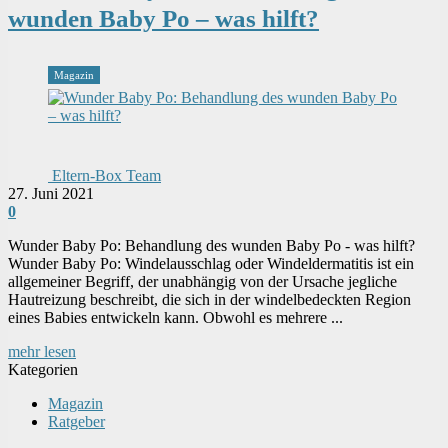
wunden Baby Po – was hilft?
Magazin
Eltern-Box Team
27. Juni 2021
0
Wunder Baby Po: Behandlung des wunden Baby Po - was hilft?
Wunder Baby Po: Windelausschlag oder Windeldermatitis ist ein
allgemeiner Begriff, der unabhängig von der Ursache jegliche
Hautreizung beschreibt, die sich in der windelbedeckten Region
eines Babies entwickeln kann. Obwohl es mehrere ...
mehr lesen
Kategorien
Magazin
Ratgeber