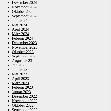
Dezember 2024
November 2024
Oktober 2024
September 2024
Juni 2024
Mai 2024
April 2024
März 2024
Februar 2024
Dezember 2023
November 2023
Oktober 2023
September 2023
August 2023
Juli 2023
Juni 2023
Mai 2023
April 2023
März 2023
Februar 2023
Januar 2023
Dezember 2022
November 2022
Oktober 2022
September 2022