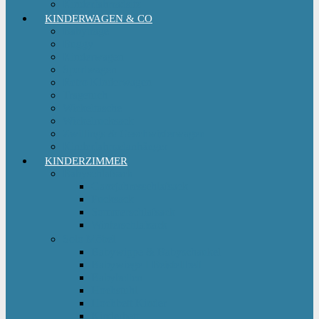
Kinderfahrradsitz
KINDERWAGEN & CO
Babytrage
Buggy
Kinderwagen
Sportwagen
Retro Kinderwagen
Tragetuch
Wickeltasche
Wickelrucksack
Zwillings & Geschwisterwagen
Kinderfahrradanhänger
KINDERZIMMER
Babyschlafsack
Ganzjahresschlafsack
Pucksack
Sommerschlafsack
Winterschlafsack
Solo Möbel
Babywippe & Babyschaukel
Babywiege I Beistellbett
Babybetten
Hochstuhl
Hochbett Kinder
Kinderbett