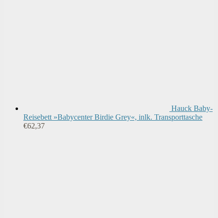
Hauck Baby-
Reisebett »Babycenter Birdie Grey«, inlk. Transporttasche
€
62,37