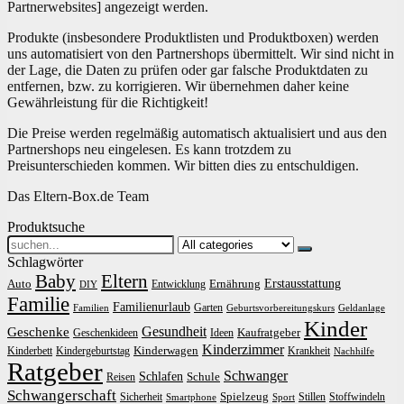
Partnerwebsites] angezeigt werden.
Produkte (insbesondere Produktlisten und Produktboxen) werden
uns automatisiert von den Partnershops übermittelt. Wir sind nicht in
der Lage, die Daten zu prüfen oder gar falsche Produktdaten zu
entfernen, bzw. zu korrigieren. Wir übernehmen daher keine
Gewährleistung für die Richtigkeit!
Die Preise werden regelmäßig automatisch aktualisiert und aus den
Partnershops neu eingelesen. Es kann trotzdem zu
Preisunterschieden kommen. Wir bitten dies zu entschuldigen.
Das Eltern-Box.de Team
Produktsuche
Search
for:
Schlagwörter
Baby
Eltern
Erstausstattung
Auto
Ernährung
Entwicklung
DIY
Familie
Familienurlaub
Garten
Familien
Geburtsvorbereitungskurs
Geldanlage
Kinder
Gesundheit
Geschenke
Kaufratgeber
Geschenkideen
Ideen
Kinderzimmer
Kinderwagen
Kinderbett
Kindergeburtstag
Krankheit
Nachhilfe
Ratgeber
Schwanger
Schlafen
Schule
Reisen
Schwangerschaft
Spielzeug
Sicherheit
Stillen
Stoffwindeln
Smartphone
Sport