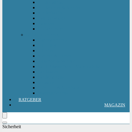
Kinderlaufrad
Kinderroller & Scooter
Kindertraktor
Lauflernwagen
Rutscher
Sitzfahrzeuge
Outdoorspielzeug
Gartenspielzeug
Hüpfburg
Hüpftier
Klettern & Turnen
Rutschen & Wippen
Sand- Wassertisch I Matschküche
Sandkasten
Sandspielzeug
Schaukel
Spielturm & Spielhaus
Wasserspielzeug
RATGEBER
MAGAZIN
Sicherheit