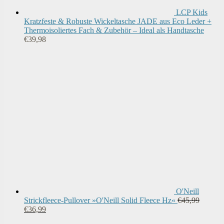
LCP Kids
Kratzfeste & Robuste Wickeltasche JADE aus Eco Leder +
Thermoisoliertes Fach & Zubehör – Ideal als Handtasche
€
39,98
O'Neill
Strickfleece-Pullover »O'Neill Solid Fleece Hz«
€
45,99
Ursprünglicher
Aktueller
€
36,99
Preis
Preis