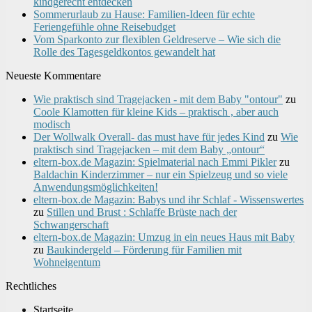
kindgerecht entdecken
Sommerurlaub zu Hause: Familien-Ideen für echte
Feriengefühle ohne Reisebudget
Vom Sparkonto zur flexiblen Geldreserve – Wie sich die
Rolle des Tagesgeldkontos gewandelt hat
Neueste Kommentare
Wie praktisch sind Tragejacken - mit dem Baby "ontour"
zu
Coole Klamotten für kleine Kids – praktisch , aber auch
modisch
Der Wollwalk Overall- das must have für jedes Kind
zu
Wie
praktisch sind Tragejacken – mit dem Baby „ontour“
eltern-box.de Magazin: Spielmaterial nach Emmi Pikler
zu
Baldachin Kinderzimmer – nur ein Spielzeug und so viele
Anwendungsmöglichkeiten!
eltern-box.de Magazin: Babys und ihr Schlaf - Wissenswertes
zu
Stillen und Brust : Schlaffe Brüste nach der
Schwangerschaft
eltern-box.de Magazin: Umzug in ein neues Haus mit Baby
zu
Baukindergeld – Förderung für Familien mit
Wohneigentum
Rechtliches
Startseite