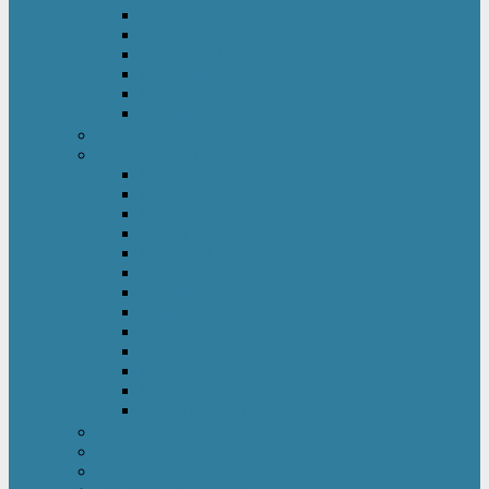
Kinderkleiderschrank
Kinderkommode & Nachttisch
Kinderregal
Laufgitter
Reisebett
Wickelmöbel
Babyüberwachung
Kinderbett-Zubehör
Betteinlagen
Bettgitter
Betthimmel & Himmelstange
Kinder & Baby Bettwäsche
Betttunnel
Einschlagdecke
Kindermatratzen
Kissen
Krabbeldecke
Lattenrahmen & -roste
Nestchen
Bettdecke
Spannbettlaken
Babyzimmer Set
Kinder- & Jugendzimmer
Sicherheit