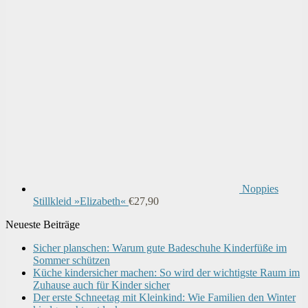
war:
ist:
€45,99
€36,99.
Noppies
Stillkleid »Elizabeth«
€
27,90
Neueste Beiträge
Sicher planschen: Warum gute Badeschuhe Kinderfüße im
Sommer schützen
Küche kindersicher machen: So wird der wichtigste Raum im
Zuhause auch für Kinder sicher
Der erste Schneetag mit Kleinkind: Wie Familien den Winter