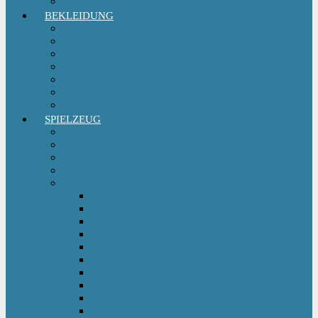
Sitzgruppe & Sitzmöbel
BEKLEIDUNG
Erstausstattungs-Set Baby
Babykleidung
Kindermode
Kinderschuhe Mädchen
Kinderschuhe Jungen
Umstandsmode
StillMode
SPIELZEUG
Babyspielzeug 0-12 m
Kinderspielzeug ab 12 m
Babybücher & Kinderbücher
Hörspiele für Kinder
Kids Fahrzeuge
Bobby Car
Dreirad
Go Kart
Handwagen
Elektro Kinderauto
Ferngesteuertes Auto
Kinderfahrrad
Kinderfahrzeug Zubehör
Kinderfahrzeug Anhänger
Kinderhelm