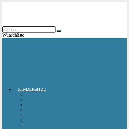
Wunschliste
KINDERSITZE
Babyschale
Kindersitz 0-18 kg
Kindersitz 15-36 kg
Kindersitz 9-18 kg
Kindersitz-Zubehör
Reboarder Kindersitz
Sitzerhöhung