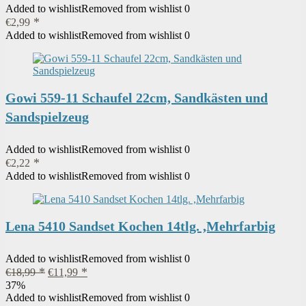
Added to wishlist
Removed from wishlist
0
€
2,99
Added to wishlist
Removed from wishlist
0
Gowi 559-11 Schaufel 22cm, Sandkästen und
Sandspielzeug
Added to wishlist
Removed from wishlist
0
€
2,22
Added to wishlist
Removed from wishlist
0
Lena 5410 Sandset Kochen 14tlg. ,Mehrfarbig
Added to wishlist
Removed from wishlist
0
Ursprünglicher
Aktueller
€
18,99
€
11,99
Preis
Preis
37%
war:
ist:
Added to wishlist
Removed from wishlist
0