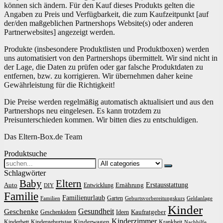
können sich ändern. Für den Kauf dieses Produkts gelten die
Angaben zu Preis und Verfügbarkeit, die zum Kaufzeitpunkt [auf
der/den maßgeblichen Partnershops Website(s) oder anderen
Partnerwebsites] angezeigt werden.
Produkte (insbesondere Produktlisten und Produktboxen) werden
uns automatisiert von den Partnershops übermittelt. Wir sind nicht in
der Lage, die Daten zu prüfen oder gar falsche Produktdaten zu
entfernen, bzw. zu korrigieren. Wir übernehmen daher keine
Gewährleistung für die Richtigkeit!
Die Preise werden regelmäßig automatisch aktualisiert und aus den
Partnershops neu eingelesen. Es kann trotzdem zu
Preisunterschieden kommen. Wir bitten dies zu entschuldigen.
Das Eltern-Box.de Team
Produktsuche
Search
for:
Schlagwörter
Baby
Eltern
Erstausstattung
Auto
Ernährung
Entwicklung
DIY
Familie
Familienurlaub
Garten
Familien
Geburtsvorbereitungskurs
Geldanlage
Kinder
Gesundheit
Geschenke
Kaufratgeber
Geschenkideen
Ideen
Kinderzimmer
Kinderwagen
Kinderbett
Kindergeburtstag
Krankheit
Nachhilfe