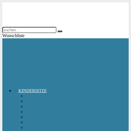
Wunschliste
KINDERSITZE
Babyschale
Kindersitz 0-18 kg
Kindersitz 15-36 kg
Kindersitz 9-18 kg
Kindersitz-Zubehör
Reboarder Kindersitz
Sitzerhöhung