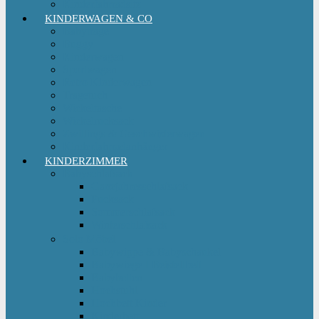
Kinderfahrradsitz
KINDERWAGEN & CO
Babytrage
Buggy
Kinderwagen
Sportwagen
Retro Kinderwagen
Tragetuch
Wickeltasche
Wickelrucksack
Zwillings & Geschwisterwagen
Kinderfahrradanhänger
KINDERZIMMER
Babyschlafsack
Ganzjahresschlafsack
Pucksack
Sommerschlafsack
Winterschlafsack
Solo Möbel
Babywippe & Babyschaukel
Babywiege I Beistellbett
Babybetten
Hochstuhl
Hochbett Kinder
Kinderbett