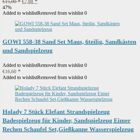
Ursprünglicher
Aktueller
€
15,00
€
7,88
Preis
Preis
47%
war:
ist:
Added to wishlist
Removed from wishlist
0
€15,00
€7,88.
GOWI 558-38 Sand Set Maus, 6teilig, Sandkästen
und Sandspielzeug
Added to wishlist
Removed from wishlist
0
€
16,60
Added to wishlist
Removed from wishlist
0
Holady 7 Stück Elefant Strandspielzeug
Badespielzeug für Kinder, Sandspielzeug Eimer
Rechen Schaufel Set,Gießkanne Wasserspielzeug