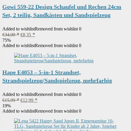
Gowi 559-22 Design Schaufel und Rechen 24cm
Set, 2 teilig, Sandkästen und Sandspielzeug
Added to wishlist
Removed from wishlist
0
Ursprünglicher
Aktueller
€
34,00
€
8,35
Preis
Preis
75%
war:
ist:
Added to wishlist
Removed from wishlist
0
€34,00
€8,35.
Hape E4053 – 5-in-1 Strandset,
Strandspielzeug/Sandspielzeug, mehrfarbig
Added to wishlist
Removed from wishlist
0
Ursprünglicher
Aktueller
€
15,99
€
12,99
Preis
Preis
19%
war:
ist:
Added to wishlist
Removed from wishlist
0
€15,99
€12,99.