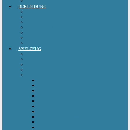
Sitzgruppe & Sitzmöbel
BEKLEIDUNG
Erstausstattungs-Set Baby
Babykleidung
Kindermode
Kinderschuhe Mädchen
Kinderschuhe Jungen
Umstandsmode
StillMode
SPIELZEUG
Babyspielzeug 0-12 m
Kinderspielzeug ab 12 m
Babybücher & Kinderbücher
Hörspiele für Kinder
Kids Fahrzeuge
Bobby Car
Dreirad
Go Kart
Handwagen
Elektro Kinderauto
Ferngesteuertes Auto
Kinderfahrrad
Kinderfahrzeug Zubehör
Kinderfahrzeug Anhänger
Kinderhelm