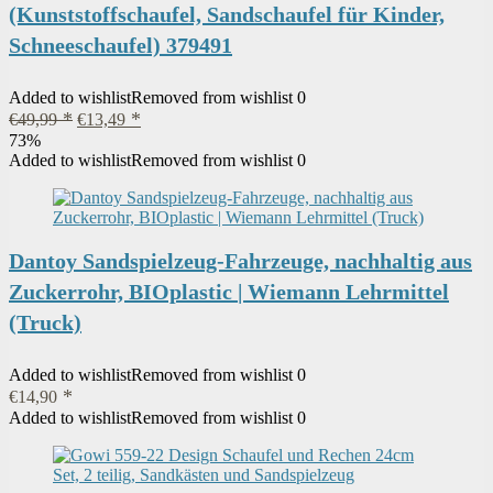
(Kunststoffschaufel, Sandschaufel für Kinder,
Schneeschaufel) 379491
Added to wishlist
Removed from wishlist
0
Ursprünglicher
Aktueller
€
49,99
€
13,49
Preis
Preis
73%
war:
ist:
Added to wishlist
Removed from wishlist
0
€49,99
€13,49.
Dantoy Sandspielzeug-Fahrzeuge, nachhaltig aus
Zuckerrohr, BIOplastic | Wiemann Lehrmittel
(Truck)
Added to wishlist
Removed from wishlist
0
€
14,90
Added to wishlist
Removed from wishlist
0