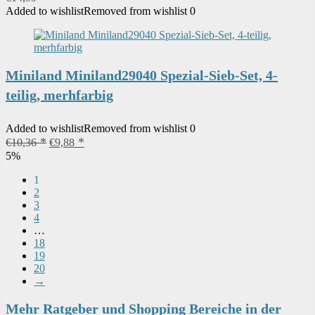
Added to wishlist
Removed from wishlist
0
Miniland Miniland29040 Spezial-Sieb-Set, 4-
teilig, merhfarbig
Added to wishlist
Removed from wishlist
0
Ursprünglicher
Aktueller
€
10,36
€
9,88
Preis
Preis
5%
war:
ist:
€10,36
€9,88.
1
2
3
4
…
18
19
20
→
Mehr Ratgeber und Shopping Bereiche in der