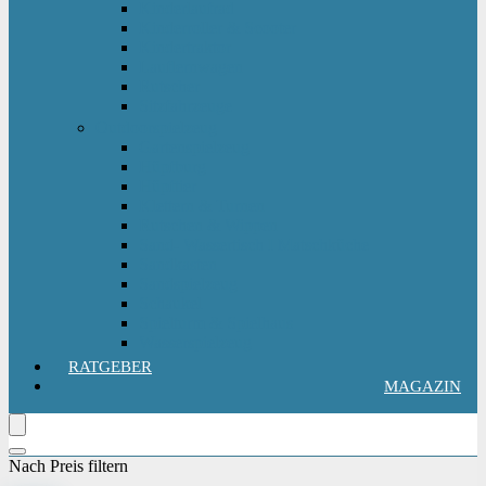
Kinderlaufrad
Kinderroller & Scooter
Kindertraktor
Lauflernwagen
Rutscher
Sitzfahrzeuge
Outdoorspielzeug
Gartenspielzeug
Hüpfburg
Hüpftier
Klettern & Turnen
Rutschen & Wippen
Sand- Wassertisch I Matschküche
Sandkasten
Sandspielzeug
Schaukel
Spielturm & Spielhaus
Wasserspielzeug
RATGEBER
MAGAZIN
Nach Preis filtern