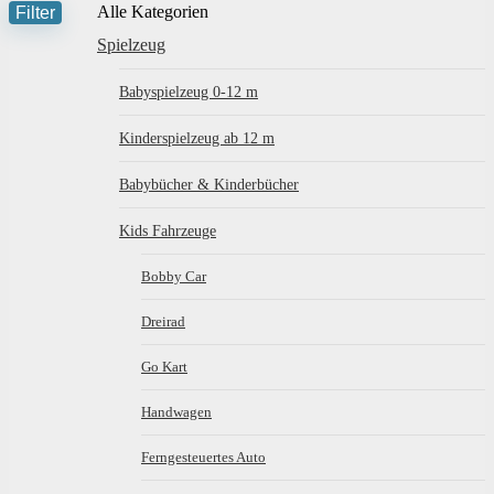
Filter
Alle Kategorien
M
M
Spielzeug
P
P
Babyspielzeug 0-12 m
Kinderspielzeug ab 12 m
Babybücher & Kinderbücher
Kids Fahrzeuge
Bobby Car
Dreirad
Go Kart
Handwagen
Ferngesteuertes Auto