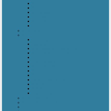
Kinderkleiderschrank
Kinderkommode & Nachttisch
Kinderregal
Laufgitter
Reisebett
Wickelmöbel
Babyüberwachung
Kinderbett-Zubehör
Betteinlagen
Bettgitter
Betthimmel & Himmelstange
Kinder & Baby Bettwäsche
Betttunnel
Einschlagdecke
Kindermatratzen
Kissen
Krabbeldecke
Lattenrahmen & -roste
Nestchen
Bettdecke
Spannbettlaken
Babyzimmer Set
Kinder- & Jugendzimmer
Sicherheit