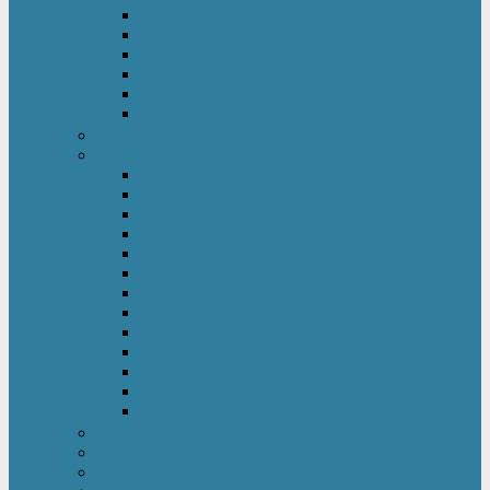
Kinderkleiderschrank
Kinderkommode & Nachttisch
Kinderregal
Laufgitter
Reisebett
Wickelmöbel
Babyüberwachung
Kinderbett-Zubehör
Betteinlagen
Bettgitter
Betthimmel & Himmelstange
Kinder & Baby Bettwäsche
Betttunnel
Einschlagdecke
Kindermatratzen
Kissen
Krabbeldecke
Lattenrahmen & -roste
Nestchen
Bettdecke
Spannbettlaken
Babyzimmer Set
Kinder- & Jugendzimmer
Sicherheit