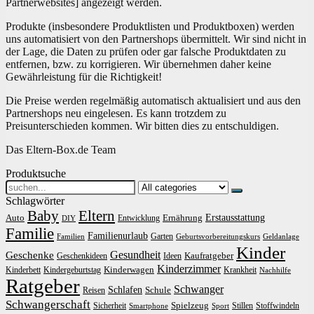
Partnerwebsites] angezeigt werden.
Produkte (insbesondere Produktlisten und Produktboxen) werden
uns automatisiert von den Partnershops übermittelt. Wir sind nicht in
der Lage, die Daten zu prüfen oder gar falsche Produktdaten zu
entfernen, bzw. zu korrigieren. Wir übernehmen daher keine
Gewährleistung für die Richtigkeit!
Die Preise werden regelmäßig automatisch aktualisiert und aus den
Partnershops neu eingelesen. Es kann trotzdem zu
Preisunterschieden kommen. Wir bitten dies zu entschuldigen.
Das Eltern-Box.de Team
Produktsuche
Search
for:
Schlagwörter
Baby
Eltern
Erstausstattung
Auto
Ernährung
Entwicklung
DIY
Familie
Familienurlaub
Garten
Familien
Geburtsvorbereitungskurs
Geldanlage
Kinder
Gesundheit
Geschenke
Kaufratgeber
Geschenkideen
Ideen
Kinderzimmer
Kinderwagen
Kinderbett
Kindergeburtstag
Krankheit
Nachhilfe
Ratgeber
Schwanger
Schlafen
Schule
Reisen
Schwangerschaft
Spielzeug
Sicherheit
Stillen
Stoffwindeln
Smartphone
Sport