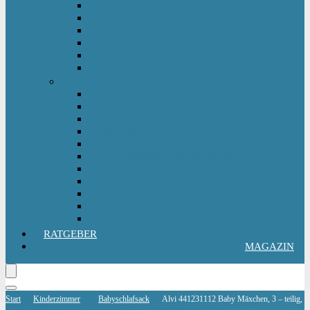
Kinderlaufrad
Kinderroller & Scooter
Kindertraktor
Lauflernwagen
Rutscher
Sitzfahrzeuge
Outdoorspielzeug
Gartenspielzeug
Hüpfburg
Hüpftier
Klettern & Turnen
Rutschen & Wippen
Sand- Wassertisch I Matschküche
Sandkasten
Sandspielzeug
Schaukel
Spielturm & Spielhaus
Wasserspielzeug
RATGEBER
MAGAZIN
Start
Kinderzimmer
Babyschlafsack
Alvi 441231112 Baby Mäxchen, 3 – teilig,