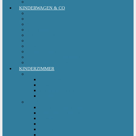
Kinderfahrradsitz
KINDERWAGEN & CO
Babytrage
Buggy
Kinderwagen
Sportwagen
Retro Kinderwagen
Tragetuch
Wickeltasche
Wickelrucksack
Zwillings & Geschwisterwagen
Kinderfahrradanhänger
KINDERZIMMER
Babyschlafsack
Ganzjahresschlafsack
Pucksack
Sommerschlafsack
Winterschlafsack
Solo Möbel
Babywippe & Babyschaukel
Babywiege I Beistellbett
Babybetten
Hochstuhl
Hochbett Kinder
Kinderbett