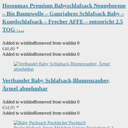
Hosenmax Premium Babyschlafsack Neugeborene
– Bio Baumwolle – Ganzjahres Schlafsack Baby –
Kugelschlafsack – Frecher AFFE – entspricht 2.5
TOG -…
Added to wishlist
Removed from wishlist
0
€
40,80
Added to wishlist
Removed from wishlist
0
Vertbaudet Baby Schlafsack,Blumenzauber,
Ärmel abnehmbar
Added to wishlist
Removed from wishlist
0
€
54,95
Added to wishlist
Removed from wishlist
0