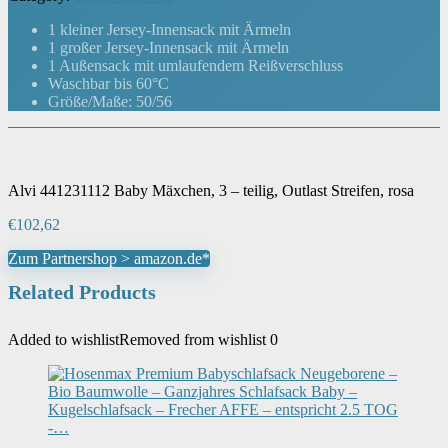
1 kleiner Jersey-Innensack mit Ärmeln
1 großer Jersey-Innensack mit Ärmeln
1 Außensack mit umlaufendem Reißverschluss
Waschbar bis 60°C
Größe/Maße: 50/56
Alvi 441231112 Baby Mäxchen, 3 – teilig, Outlast Streifen, rosa
€
102,62
Zum Partnershop > amazon.de*
Related Products
Added to wishlist
Removed from wishlist
0