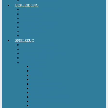
Sitzgruppe & Sitzmöbel
BEKLEIDUNG
Erstausstattungs-Set Baby
Babykleidung
Kindermode
Kinderschuhe Mädchen
Kinderschuhe Jungen
Umstandsmode
StillMode
SPIELZEUG
Babyspielzeug 0-12 m
Kinderspielzeug ab 12 m
Babybücher & Kinderbücher
Hörspiele für Kinder
Kids Fahrzeuge
Bobby Car
Dreirad
Go Kart
Handwagen
Elektro Kinderauto
Ferngesteuertes Auto
Kinderfahrrad
Kinderfahrzeug Zubehör
Kinderfahrzeug Anhänger
Kinderhelm