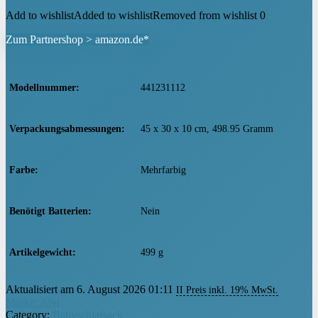
Add to wishlist
Added to wishlist
Removed from wishlist
0
Zum Partnershop > amazon.de*
Modellnummer
‎441231112
Verpackungsabmessungen
‎45 x 30 x 10 cm, 498.95 Gramm
Farbe
‎Mehrfarbig
Benötigt Batterien
‎Nein
Artikelgewicht
‎499 g
Aktualisiert am 6. August 2026 01:11
II Preis inkl. 19% MwSt.
Marke: Alvi
Category:
Babyschlafsack