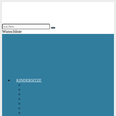
Wunschliste
KINDERSITZE
Babyschale
Kindersitz 0-18 kg
Kindersitz 15-36 kg
Kindersitz 9-18 kg
Kindersitz-Zubehör
Reboarder Kindersitz
Sitzerhöhung