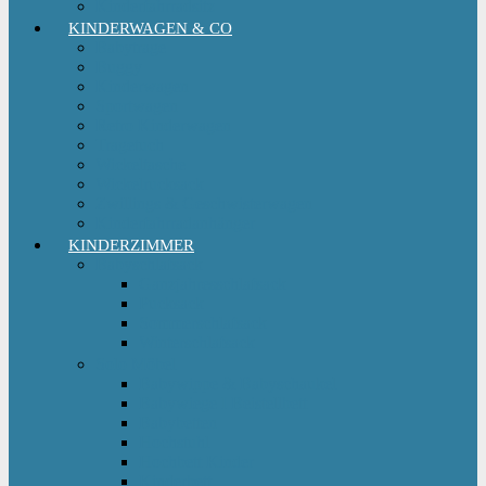
Kinderfahrradsitz
KINDERWAGEN & CO
Babytrage
Buggy
Kinderwagen
Sportwagen
Retro Kinderwagen
Tragetuch
Wickeltasche
Wickelrucksack
Zwillings & Geschwisterwagen
Kinderfahrradanhänger
KINDERZIMMER
Babyschlafsack
Ganzjahresschlafsack
Pucksack
Sommerschlafsack
Winterschlafsack
Solo Möbel
Babywippe & Babyschaukel
Babywiege I Beistellbett
Babybetten
Hochstuhl
Hochbett Kinder
Kinderbett