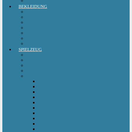
Sitzgruppe & Sitzmöbel
BEKLEIDUNG
Erstausstattungs-Set Baby
Babykleidung
Kindermode
Kinderschuhe Mädchen
Kinderschuhe Jungen
Umstandsmode
StillMode
SPIELZEUG
Babyspielzeug 0-12 m
Kinderspielzeug ab 12 m
Babybücher & Kinderbücher
Hörspiele für Kinder
Kids Fahrzeuge
Bobby Car
Dreirad
Go Kart
Handwagen
Elektro Kinderauto
Ferngesteuertes Auto
Kinderfahrrad
Kinderfahrzeug Zubehör
Kinderfahrzeug Anhänger
Kinderhelm