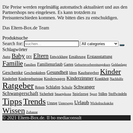
Die Preise werden regelmäßig automatisch aktualisiert und aus den
Partnershops neu eingelesen. Es kann trotzdem zu
Preisunterschieden kommen. Wir bitten dies zu entschuldigen.
Das Eltern-Box.de Team
Produktsuche
Search for:
Schlagwörter
Baby
Eltern
Erstausstattung
Auto
Ernährung
Entwicklung
DIY
Familie
Familienurlaub
Garten
Familien
Geburtsvorbereitungskurs
Geldanlage
Kinder
Gesundheit
Geschenke
Kaufratgeber
Geschenkideen
Ideen
Kinderzimmer
Kinderwagen
Kinderbett
Kindergeburtstag
Krankheit
Nachhilfe
Ratgeber
Schwanger
Schlafen
Schule
Reisen
Schwangerschaft
Spielzeug
Sicherheit
Stillen
Stoffwindeln
Smartphone
Sport
Tipps
Trends
Urlaub
Umzug
Unterwegs
Wickelrucksäcke
Wissen
Zuhause
© 2021 Eltern-Box.de. II bo mediaconsult