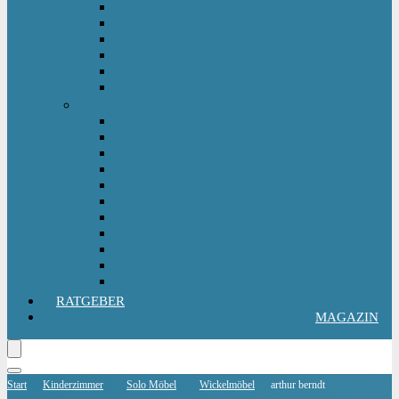
Kinderlaufrad
Kinderroller & Scooter
Kindertraktor
Lauflernwagen
Rutscher
Sitzfahrzeuge
Outdoorspielzeug
Gartenspielzeug
Hüpfburg
Hüpftier
Klettern & Turnen
Rutschen & Wippen
Sand- Wassertisch I Matschküche
Sandkasten
Sandspielzeug
Schaukel
Spielturm & Spielhaus
Wasserspielzeug
RATGEBER
MAGAZIN
Start
Kinderzimmer
Solo Möbel
Wickelmöbel
arthur berndt