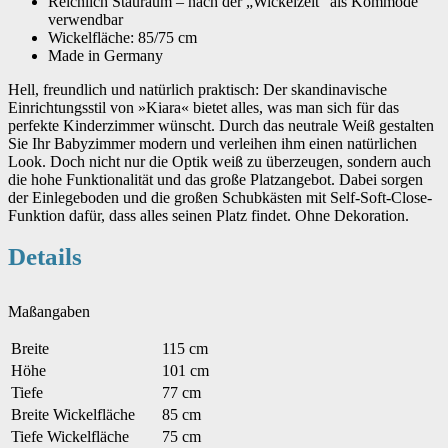
Reichlich Stauraum – nach der „Wickelzeit“ als Kommode
verwendbar
Wickelfläche: 85/75 cm
Made in Germany
Hell, freundlich und natürlich praktisch: Der skandinavische
Einrichtungsstil von »Kiara« bietet alles, was man sich für das
perfekte Kinderzimmer wünscht. Durch das neutrale Weiß gestalten
Sie Ihr Babyzimmer modern und verleihen ihm einen natürlichen
Look. Doch nicht nur die Optik weiß zu überzeugen, sondern auch
die hohe Funktionalität und das große Platzangebot. Dabei sorgen
der Einlegeboden und die großen Schubkästen mit Self-Soft-Close-
Funktion dafür, dass alles seinen Platz findet. Ohne Dekoration.
Details
Maßangaben
Breite
115 cm
Höhe
101 cm
Tiefe
77 cm
Breite Wickelfläche
85 cm
Tiefe Wickelfläche
75 cm