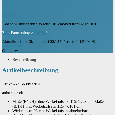
€
399,99
Add to wishlist
Added to wishlist
Removed from wishlist
0
Zum Partnershop > otto.de*
Aktualisiert am 26. Juli 2026 00:12
II Preis inkl. 19% MwSt.
arthur berndt
Category:
Wickelmöbel
Beschreibung
Artikelbeschreibung
Artikel-Nr. 5638933820
arthur berndt
Maße (B/T/H) ohne Wickelaufsatz: 115/49/93 cm, Maße
(B/T/H) mit Wickelaufsatz: 115/77/101 cm
Wickelhöhe: 93 cm; Wickelaufsatz abnehmbar