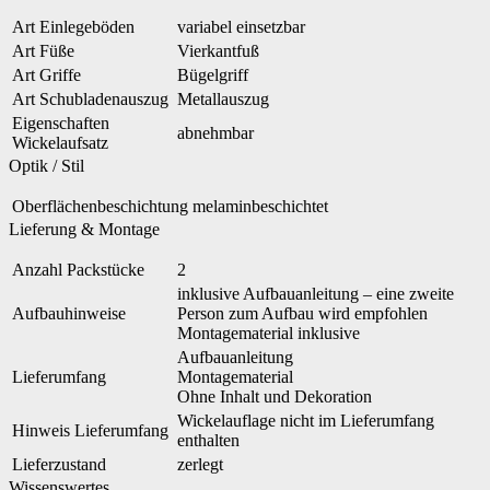
Art Einlegeböden
variabel einsetzbar
Art Füße
Vierkantfuß
Art Griffe
Bügelgriff
Art Schubladenauszug
Metallauszug
Eigenschaften
abnehmbar
Wickelaufsatz
Optik / Stil
Oberflächenbeschichtung
melaminbeschichtet
Lieferung & Montage
Anzahl Packstücke
2
inklusive Aufbauanleitung – eine zweite
Aufbauhinweise
Person zum Aufbau wird empfohlen
Montagematerial inklusive
Aufbauanleitung
Lieferumfang
Montagematerial
Ohne Inhalt und Dekoration
Wickelauflage nicht im Lieferumfang
Hinweis Lieferumfang
enthalten
Lieferzustand
zerlegt
Wissenswertes