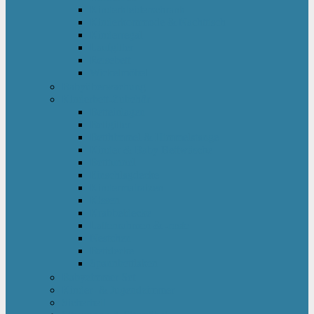
Kinderkleiderschrank
Kinderkommode & Nachttisch
Kinderregal
Laufgitter
Reisebett
Wickelmöbel
Babyüberwachung
Kinderbett-Zubehör
Betteinlagen
Bettgitter
Betthimmel & Himmelstange
Kinder & Baby Bettwäsche
Betttunnel
Einschlagdecke
Kindermatratzen
Kissen
Krabbeldecke
Lattenrahmen & -roste
Nestchen
Bettdecke
Spannbettlaken
Babyzimmer Set
Kinder- & Jugendzimmer
Sicherheit