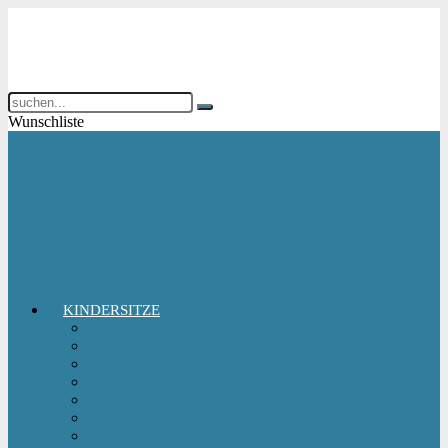
Wunschliste
KINDERSITZE
Babyschale
Kindersitz 0-18 kg
Kindersitz 15-36 kg
Kindersitz 9-18 kg
Kindersitz-Zubehör
Reboarder Kindersitz
Sitzerhöhung