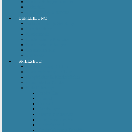
Kinder- & Jugendzimmer
Sicherheit
Sitzgruppe & Sitzmöbel
BEKLEIDUNG
Erstausstattungs-Set Baby
Babykleidung
Kindermode
Kinderschuhe Mädchen
Kinderschuhe Jungen
Umstandsmode
StillMode
SPIELZEUG
Babyspielzeug 0-12 m
Kinderspielzeug ab 12 m
Babybücher & Kinderbücher
Hörspiele für Kinder
Kids Fahrzeuge
Bobby Car
Dreirad
Go Kart
Handwagen
Elektro Kinderauto
Ferngesteuertes Auto
Kinderfahrrad
Kinderfahrzeug Zubehör