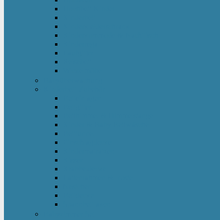
Hochbett Kinder
Kinderbett
Kinderkleiderschrank
Kinderkommode & Nachttisch
Kinderregal
Laufgitter
Reisebett
Wickelmöbel
Babyüberwachung
Kinderbett-Zubehör
Betteinlagen
Bettgitter
Betthimmel & Himmelstange
Kinder & Baby Bettwäsche
Betttunnel
Einschlagdecke
Kindermatratzen
Kissen
Krabbeldecke
Lattenrahmen & -roste
Nestchen
Bettdecke
Spannbettlaken
Babyzimmer Set