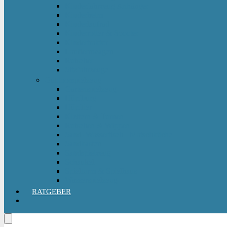
Kinderfahrzeug Anhänger
Kinderhelm
Kinderlaufrad
Kinderroller & Scooter
Kindertraktor
Lauflernwagen
Rutscher
Sitzfahrzeuge
Outdoorspielzeug
Gartenspielzeug
Hüpfburg
Hüpftier
Klettern & Turnen
Rutschen & Wippen
Sand- Wassertisch I Matschküche
Sandkasten
Sandspielzeug
Schaukel
Spielturm & Spielhaus
Wasserspielzeug
RATGEBER