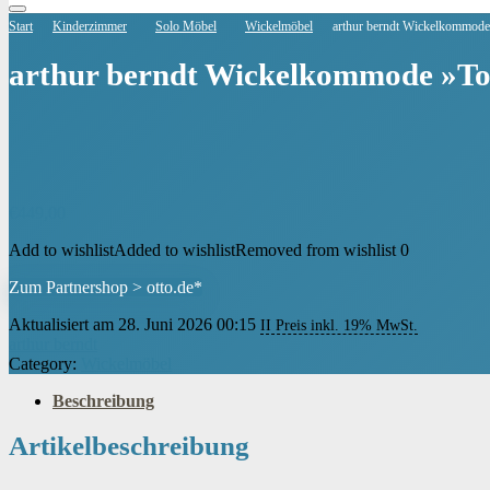
Start
Kinderzimmer
Solo Möbel
Wickelmöbel
arthur berndt Wickelkommode
arthur berndt Wickelkommode »To
€
449,00
Add to wishlist
Added to wishlist
Removed from wishlist
0
Zum Partnershop > otto.de*
Aktualisiert am 28. Juni 2026 00:15
II Preis inkl. 19% MwSt.
arthur berndt
Category:
Wickelmöbel
Beschreibung
Artikelbeschreibung