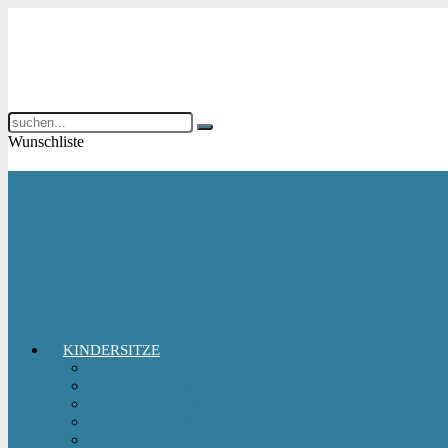
Wunschliste
KINDERSITZE
Babyschale
Kindersitz 0-18 kg
Kindersitz 15-36 kg
Kindersitz 9-18 kg
Kindersitz-Zubehör