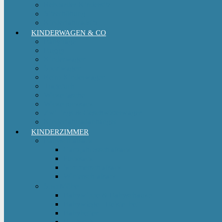
Reboarder Kindersitz
Sitzerhöhung
Kinderfahrradsitz
KINDERWAGEN & CO
Babytrage
Buggy
Kinderwagen
Sportwagen
Retro Kinderwagen
Tragetuch
Wickeltasche
Wickelrucksack
Zwillings & Geschwisterwagen
Kinderfahrradanhänger
KINDERZIMMER
Babyschlafsack
Ganzjahresschlafsack
Pucksack
Sommerschlafsack
Winterschlafsack
Solo Möbel
Babywippe & Babyschaukel
Babywiege I Beistellbett
Babybetten
Hochstuhl