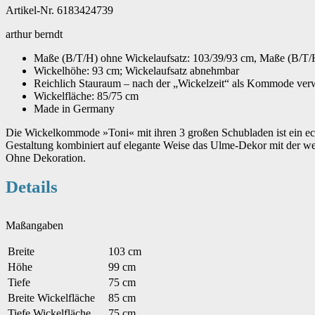
Artikel-Nr. 6183424739
arthur berndt
Maße (B/T/H) ohne Wickelaufsatz: 103/39/93 cm, Maße (B/T/H
Wickelhöhe: 93 cm; Wickelaufsatz abnehmbar
Reichlich Stauraum – nach der „Wickelzeit“ als Kommode ve
Wickelfläche: 85/75 cm
Made in Germany
Die Wickelkommode »Toni« mit ihren 3 großen Schubladen ist ein ec
Gestaltung kombiniert auf elegante Weise das Ulme-Dekor mit der
Ohne Dekoration.
Details
Maßangaben
Breite
103 cm
Höhe
99 cm
Tiefe
75 cm
Breite Wickelfläche
85 cm
Tiefe Wickelfläche
75 cm