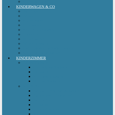
Kinderfahrradsitz
KINDERWAGEN & CO
Babytrage
Buggy
Kinderwagen
Sportwagen
Retro Kinderwagen
Tragetuch
Wickeltasche
Wickelrucksack
Zwillings & Geschwisterwagen
Kinderfahrradanhänger
KINDERZIMMER
Babyschlafsack
Ganzjahresschlafsack
Pucksack
Sommerschlafsack
Winterschlafsack
Solo Möbel
Babywippe & Babyschaukel
Babywiege I Beistellbett
Babybetten
Hochstuhl
Hochbett Kinder
Kinderbett