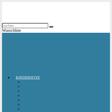
Wunschliste
KINDERSITZE
Babyschale
Kindersitz 0-18 kg
Kindersitz 15-36 kg
Kindersitz 9-18 kg
Kindersitz-Zubehör
Reboarder Kindersitz
Sitzerhöhung