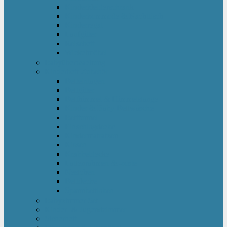
Kinderkleiderschrank
Kinderkommode & Nachttisch
Kinderregal
Laufgitter
Reisebett
Wickelmöbel
Babyüberwachung
Kinderbett-Zubehör
Betteinlagen
Bettgitter
Betthimmel & Himmelstange
Kinder & Baby Bettwäsche
Betttunnel
Einschlagdecke
Kindermatratzen
Kissen
Krabbeldecke
Lattenrahmen & -roste
Nestchen
Bettdecke
Spannbettlaken
Babyzimmer Set
Kinder- & Jugendzimmer
Sicherheit