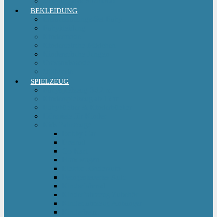
Sitzgruppe & Sitzmöbel
BEKLEIDUNG
Erstausstattungs-Set Baby
Babykleidung
Kindermode
Kinderschuhe Mädchen
Kinderschuhe Jungen
Umstandsmode
StillMode
SPIELZEUG
Babyspielzeug 0-12 m
Kinderspielzeug ab 12 m
Babybücher & Kinderbücher
Hörspiele für Kinder
Kids Fahrzeuge
Bobby Car
Dreirad
Go Kart
Handwagen
Elektro Kinderauto
Ferngesteuertes Auto
Kinderfahrrad
Kinderfahrzeug Zubehör
Kinderfahrzeug Anhänger
Kinderhelm