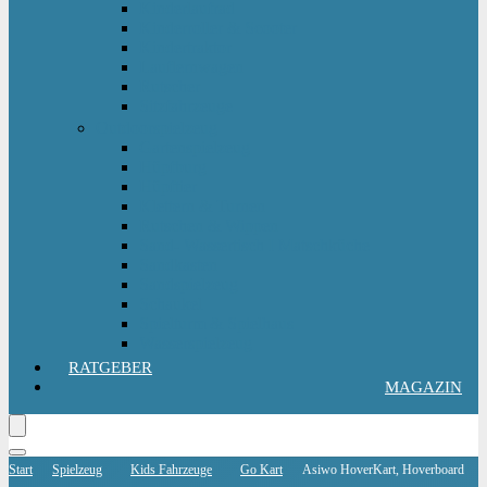
Kinderlaufrad
Kinderroller & Scooter
Kindertraktor
Lauflernwagen
Rutscher
Sitzfahrzeuge
Outdoorspielzeug
Gartenspielzeug
Hüpfburg
Hüpftier
Klettern & Turnen
Rutschen & Wippen
Sand- Wassertisch I Matschküche
Sandkasten
Sandspielzeug
Schaukel
Spielturm & Spielhaus
Wasserspielzeug
RATGEBER
MAGAZIN
Start
Spielzeug
Kids Fahrzeuge
Go Kart
Asiwo HoverKart, Hoverboard