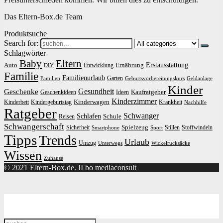
Das Eltern-Box.de Team
Produktsuche
Search for:
Schlagwörter
Baby
Eltern
Erstausstattung
Auto
Ernährung
Entwicklung
DIY
Familie
Familienurlaub
Garten
Familien
Geburtsvorbereitungskurs
Geldanlage
Kinder
Gesundheit
Geschenke
Kaufratgeber
Geschenkideen
Ideen
Kinderzimmer
Kinderwagen
Kinderbett
Kindergeburtstag
Krankheit
Nachhilfe
Ratgeber
Schwanger
Schlafen
Schule
Reisen
Schwangerschaft
Spielzeug
Sicherheit
Stillen
Stoffwindeln
Smartphone
Sport
Tipps
Trends
Urlaub
Umzug
Unterwegs
Wickelrucksäcke
Wissen
Zuhause
© 2021 Eltern-Box.de. II bo mediaconsult