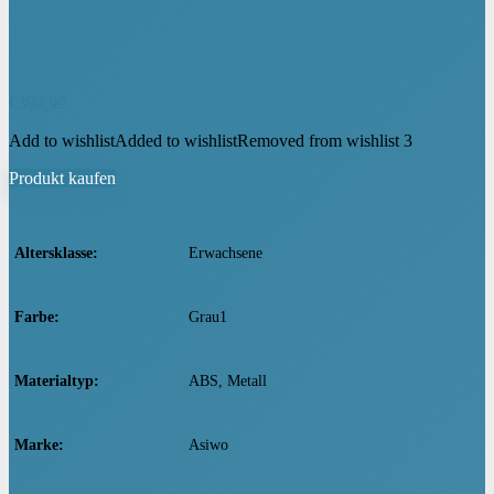
€
399,99
Add to wishlist
Added to wishlist
Removed from wishlist
3
Produkt kaufen
Altersklasse
‎Erwachsene
Farbe
‎Grau1
Materialtyp
‎ABS, Metall
Marke
‎Asiwo