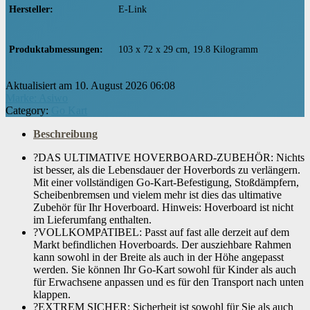
Hersteller
‎E-Link
Produktabmessungen
‎103 x 72 x 29 cm, 19.8 Kilogramm
Aktualisiert am 10. August 2026 06:08
Marke: Asiwo
Category:
Go Kart
Beschreibung
?DAS ULTIMATIVE HOVERBOARD-ZUBEHÖR: Nichts
ist besser, als die Lebensdauer der Hoverbords zu verlängern.
Mit einer vollständigen Go-Kart-Befestigung, Stoßdämpfern,
Scheibenbremsen und vielem mehr ist dies das ultimative
Zubehör für Ihr Hoverboard. Hinweis: Hoverboard ist nicht
im Lieferumfang enthalten.
?VOLLKOMPATIBEL: Passt auf fast alle derzeit auf dem
Markt befindlichen Hoverboards. Der ausziehbare Rahmen
kann sowohl in der Breite als auch in der Höhe angepasst
werden. Sie können Ihr Go-Kart sowohl für Kinder als auch
für Erwachsene anpassen und es für den Transport nach unten
klappen.
?EXTREM SICHER: Sicherheit ist sowohl für Sie als auch