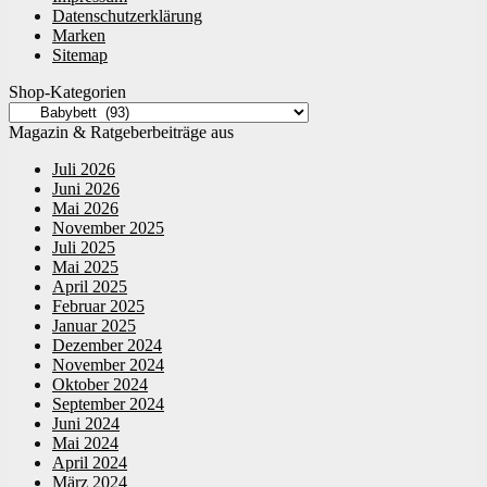
Datenschutzerklärung
Marken
Sitemap
Shop-Kategorien
Magazin & Ratgeberbeiträge aus
Juli 2026
Juni 2026
Mai 2026
November 2025
Juli 2025
Mai 2025
April 2025
Februar 2025
Januar 2025
Dezember 2024
November 2024
Oktober 2024
September 2024
Juni 2024
Mai 2024
April 2024
März 2024