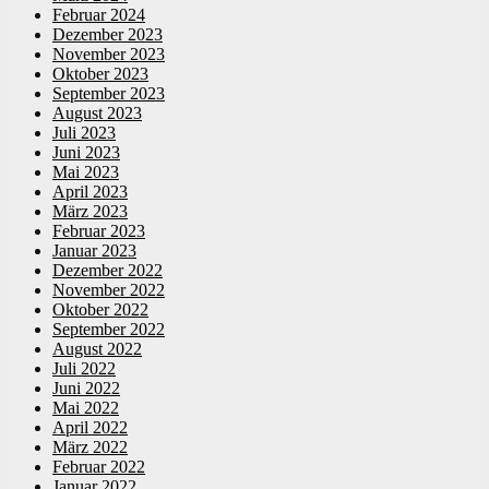
Februar 2024
Dezember 2023
November 2023
Oktober 2023
September 2023
August 2023
Juli 2023
Juni 2023
Mai 2023
April 2023
März 2023
Februar 2023
Januar 2023
Dezember 2022
November 2022
Oktober 2022
September 2022
August 2022
Juli 2022
Juni 2022
Mai 2022
April 2022
März 2022
Februar 2022
Januar 2022