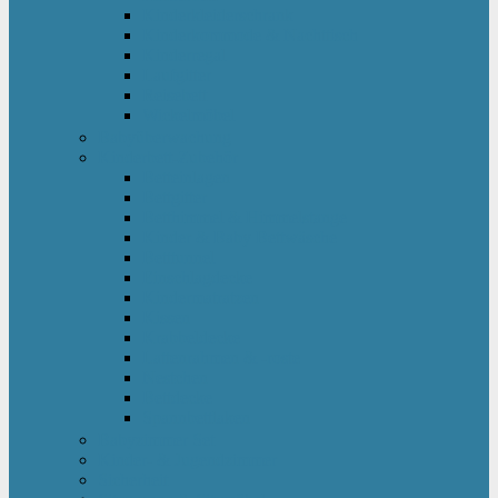
Kinderkleiderschrank
Kinderkommode & Nachttisch
Kinderregal
Laufgitter
Reisebett
Wickelmöbel
Babyüberwachung
Kinderbett-Zubehör
Betteinlagen
Bettgitter
Betthimmel & Himmelstange
Kinder & Baby Bettwäsche
Betttunnel
Einschlagdecke
Kindermatratzen
Kissen
Krabbeldecke
Lattenrahmen & -roste
Nestchen
Bettdecke
Spannbettlaken
Babyzimmer Set
Kinder- & Jugendzimmer
Sicherheit