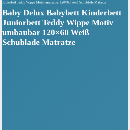
Juniorbett Teddy Wippe Motiv umbaubar 120×60 Weiß Schublade Matratze
Baby Delux Babybett Kinderbett
Juniorbett Teddy Wippe Motiv
umbaubar 120×60 Weiß
Schublade Matratze