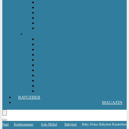
Kinderlaufrad
Kinderroller & Scooter
Kindertraktor
Lauflernwagen
Rutscher
Sitzfahrzeuge
Outdoorspielzeug
Gartenspielzeug
Hüpfburg
Hüpftier
Klettern & Turnen
Rutschen & Wippen
Sand- Wassertisch I Matschküche
Sandkasten
Sandspielzeug
Schaukel
Spielturm & Spielhaus
Wasserspielzeug
RATGEBER
MAGAZIN
Start
Kinderzimmer
Solo Möbel
Babybett
Baby Delux Babybett Kinderbett