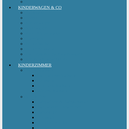
Kinderfahrradsitz
KINDERWAGEN & CO
Babytrage
Buggy
Kinderwagen
Sportwagen
Retro Kinderwagen
Tragetuch
Wickeltasche
Wickelrucksack
Zwillings & Geschwisterwagen
Kinderfahrradanhänger
KINDERZIMMER
Babyschlafsack
Ganzjahresschlafsack
Pucksack
Sommerschlafsack
Winterschlafsack
Solo Möbel
Babywippe & Babyschaukel
Babywiege I Beistellbett
Babybetten
Hochstuhl
Hochbett Kinder
Kinderbett