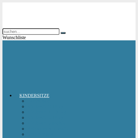
Wunschliste
KINDERSITZE
Babyschale
Kindersitz 0-18 kg
Kindersitz 15-36 kg
Kindersitz 9-18 kg
Kindersitz-Zubehör
Reboarder Kindersitz
Sitzerhöhung