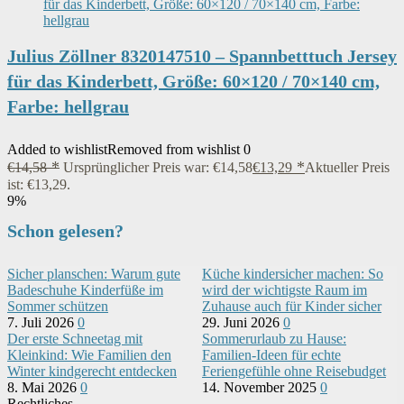
Julius Zöllner 8320147510 – Spannbetttuch Jersey
für das Kinderbett, Größe: 60×120 / 70×140 cm,
Farbe: hellgrau
Added to wishlist
Removed from wishlist
0
€
14,58
Ursprünglicher Preis war: €14,58
€
13,29
Aktueller Preis
ist: €13,29.
9%
Schon gelesen?
Sicher planschen: Warum gute
Küche kindersicher machen: So
Badeschuhe Kinderfüße im
wird der wichtigste Raum im
Sommer schützen
Zuhause auch für Kinder sicher
7. Juli 2026
0
29. Juni 2026
0
Der erste Schneetag mit
Sommerurlaub zu Hause:
Kleinkind: Wie Familien den
Familien-Ideen für echte
Winter kindgerecht entdecken
Feriengefühle ohne Reisebudget
8. Mai 2026
0
14. November 2025
0
Rechtliches