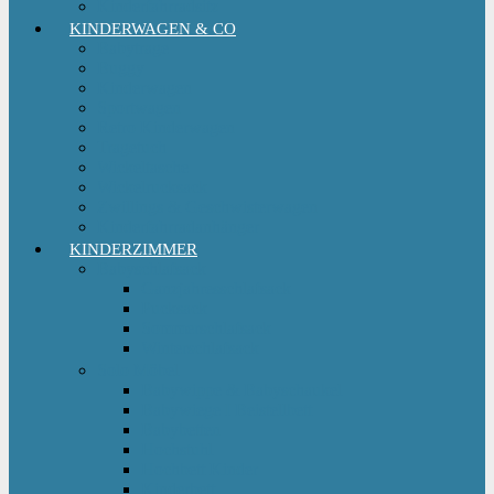
Kinderfahrradsitz
KINDERWAGEN & CO
Babytrage
Buggy
Kinderwagen
Sportwagen
Retro Kinderwagen
Tragetuch
Wickeltasche
Wickelrucksack
Zwillings & Geschwisterwagen
Kinderfahrradanhänger
KINDERZIMMER
Babyschlafsack
Ganzjahresschlafsack
Pucksack
Sommerschlafsack
Winterschlafsack
Solo Möbel
Babywippe & Babyschaukel
Babywiege I Beistellbett
Babybetten
Hochstuhl
Hochbett Kinder
Kinderbett