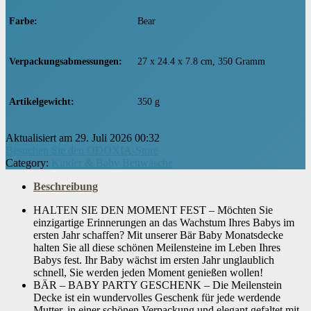
Farbe
‎Bear
Verpackungsabmessungen
‎27 x 24.4 x 7.8 cm, 350 Gramm
Artikelgewicht
‎350 g
Aktualisiert am 29. Juli 2026 00:32
Besuchen Sie den ODOXIA-Store
Category:
Kinder & Baby Bettwäsche
Beschreibung
HALTEN SIE DEN MOMENT FEST – Möchten Sie
einzigartige Erinnerungen an das Wachstum Ihres Babys im
ersten Jahr schaffen? Mit unserer Bär Baby Monatsdecke
halten Sie all diese schönen Meilensteine ​​im Leben Ihres
Babys fest. Ihr Baby wächst im ersten Jahr unglaublich
schnell, Sie werden jeden Moment genießen wollen!
BÄR – BABY PARTY GESCHENK – Die Meilenstein
Decke ist ein wundervolles Geschenk für jede werdende
Mutter, in einer schönen Verpackung und elegant gefaltet mit