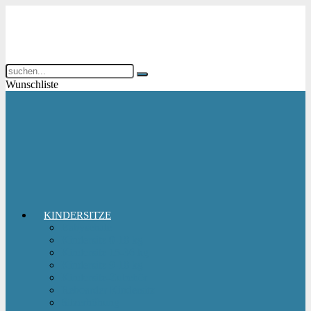
Wunschliste
KINDERSITZE
Babyschale
Kindersitz 0-18 kg
Kindersitz 15-36 kg
Kindersitz 9-18 kg
Kindersitz-Zubehör
Reboarder Kindersitz
Sitzerhöhung