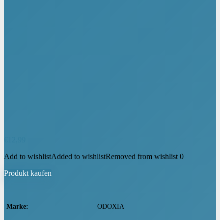
€
12,99
Add to wishlist
Added to wishlist
Removed from wishlist
0
Produkt kaufen
Marke
‎ODOXIA