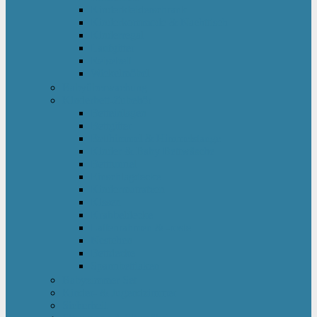
Kinderkleiderschrank
Kinderkommode & Nachttisch
Kinderregal
Laufgitter
Reisebett
Wickelmöbel
Babyüberwachung
Kinderbett-Zubehör
Betteinlagen
Bettgitter
Betthimmel & Himmelstange
Kinder & Baby Bettwäsche
Betttunnel
Einschlagdecke
Kindermatratzen
Kissen
Krabbeldecke
Lattenrahmen & -roste
Nestchen
Bettdecke
Spannbettlaken
Babyzimmer Set
Kinder- & Jugendzimmer
Sicherheit