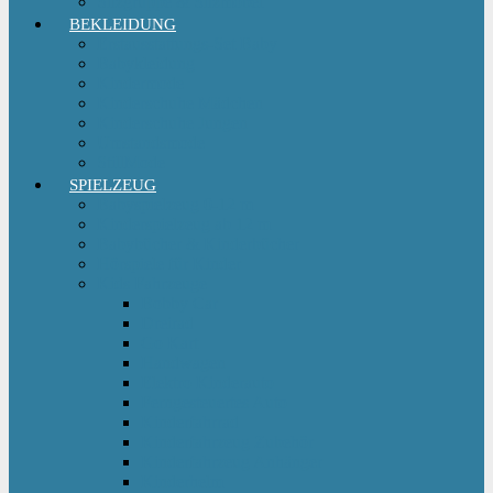
Sitzgruppe & Sitzmöbel
BEKLEIDUNG
Erstausstattungs-Set Baby
Babykleidung
Kindermode
Kinderschuhe Mädchen
Kinderschuhe Jungen
Umstandsmode
StillMode
SPIELZEUG
Babyspielzeug 0-12 m
Kinderspielzeug ab 12 m
Babybücher & Kinderbücher
Hörspiele für Kinder
Kids Fahrzeuge
Bobby Car
Dreirad
Go Kart
Handwagen
Elektro Kinderauto
Ferngesteuertes Auto
Kinderfahrrad
Kinderfahrzeug Zubehör
Kinderfahrzeug Anhänger
Kinderhelm