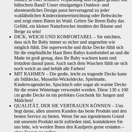
hübschem Band! Unser einzigartiges Outdoor- und
abenteuerliches Design passt hervorragend zu jeder
waldähnlichen Kinderzimmereinrichtung oder Bettwäsche
und zeigt einen Bären im Wald. Geben Sie Ihrem Baby das
Gefühl, ein kleiner Naturforscher inmitten der Bäume und
Berge zu sein!
DICK, WEICH UND KOMFORTABEL – Sie möchten,
dass sich Ihr Baby immer so sicher und angenehm wie
möglich fühlt. Die superweiche und dicke Decke fühlt sich
für die empfindliche Haut Ihres Babys komfortabel an und die
Matte ist groß genug, dass Ihr Baby wachsen kann und
trotzdem darauf passt. Auch nach dem Waschen fühlt sie sich
noch weich an und behält alle Farben!
MIT RAHMEN – Die große, leicht zu tragende Decke kann
als Stilldecke, Musselin-Wickeldecke, Spielmatte,
Kinderwagendecke, Spucktuch oder sogar als warme Decke
für die ersten Wintertage verwendet werden. Diese 130 x 100
cm große Decke ist ein perfektes Geschenk für Jungen und
Mädchen!
QUALITÄT, DER SIE VERTRAUEN KÖNNEN – Uns
liegt daran, allen unseren Kunden das beste Produkt und den
besten Service zu bieten. Wenn Sie aus irgendeinem Grund
mit unserem Produkt nicht zufrieden sind, kontaktieren Sie
uns bitte, wir werden Ihnen den Kaufpreis gerne erstatten –