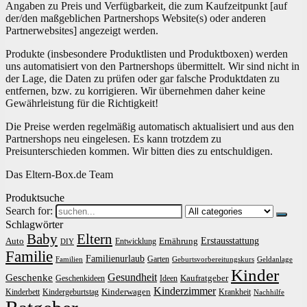
Angaben zu Preis und Verfügbarkeit, die zum Kaufzeitpunkt [auf
der/den maßgeblichen Partnershops Website(s) oder anderen
Partnerwebsites] angezeigt werden.
Produkte (insbesondere Produktlisten und Produktboxen) werden
uns automatisiert von den Partnershops übermittelt. Wir sind nicht in
der Lage, die Daten zu prüfen oder gar falsche Produktdaten zu
entfernen, bzw. zu korrigieren. Wir übernehmen daher keine
Gewährleistung für die Richtigkeit!
Die Preise werden regelmäßig automatisch aktualisiert und aus den
Partnershops neu eingelesen. Es kann trotzdem zu
Preisunterschieden kommen. Wir bitten dies zu entschuldigen.
Das Eltern-Box.de Team
Produktsuche
Search for:
Schlagwörter
Baby
Eltern
Erstausstattung
Auto
Ernährung
Entwicklung
DIY
Familie
Familienurlaub
Garten
Familien
Geburtsvorbereitungskurs
Geldanlage
Kinder
Gesundheit
Geschenke
Kaufratgeber
Geschenkideen
Ideen
Kinderzimmer
Kinderwagen
Kinderbett
Kindergeburtstag
Krankheit
Nachhilfe