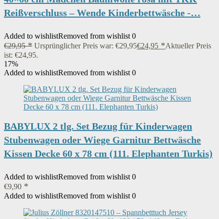
Reißverschluss – Wende Kinderbettwäsche -…
Added to wishlist
Removed from wishlist
0
€
29,95
Ursprünglicher Preis war: €29,95
€
24,95
Aktueller Preis
ist: €24,95.
17%
Added to wishlist
Removed from wishlist
0
BABYLUX 2 tlg. Set Bezug für Kinderwagen
Stubenwagen oder Wiege Garnitur Bettwäsche
Kissen Decke 60 x 78 cm (111. Elephanten Turkis)
Added to wishlist
Removed from wishlist
0
€
9,90
Added to wishlist
Removed from wishlist
0