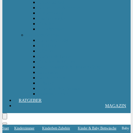
Kinderlaufrad
Kinderroller & Scooter
Kindertraktor
Lauflernwagen
Rutscher
Sitzfahrzeuge
Outdoorspielzeug
Gartenspielzeug
Hüpfburg
Hüpftier
Klettern & Turnen
Rutschen & Wippen
Sand- Wassertisch I Matschküche
Sandkasten
Sandspielzeug
Schaukel
Spielturm & Spielhaus
Wasserspielzeug
RATGEBER
MAGAZIN
Start
Kinderzimmer
Kinderbett-Zubehör
Kinder & Baby Bettwäsche
Baby