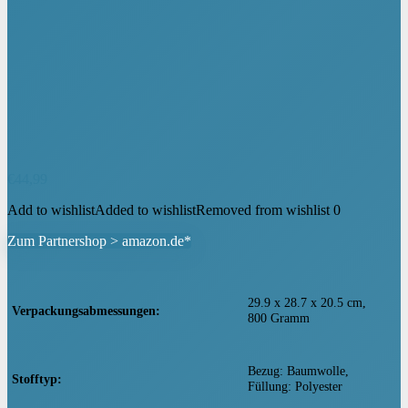
€
44,99
Add to wishlist
Added to wishlist
Removed from wishlist
0
Zum Partnershop > amazon.de*
‎29.9 x 28.7 x 20.5 cm,
Verpackungsabmessungen
800 Gramm
‎‎Bezug: Baumwolle,
Stofftyp
Füllung: Polyester