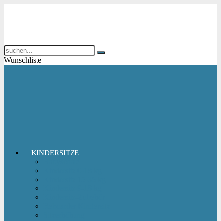
Wunschliste
KINDERSITZE
Babyschale
Kindersitz 0-18 kg
Kindersitz 15-36 kg
Kindersitz 9-18 kg
Kindersitz-Zubehör
Reboarder Kindersitz
Sitzerhöhung