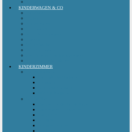
Kinderfahrradsitz
KINDERWAGEN & CO
Babytrage
Buggy
Kinderwagen
Sportwagen
Retro Kinderwagen
Tragetuch
Wickeltasche
Wickelrucksack
Zwillings & Geschwisterwagen
Kinderfahrradanhänger
KINDERZIMMER
Babyschlafsack
Ganzjahresschlafsack
Pucksack
Sommerschlafsack
Winterschlafsack
Solo Möbel
Babywippe & Babyschaukel
Babywiege I Beistellbett
Babybetten
Hochstuhl
Hochbett Kinder
Kinderbett