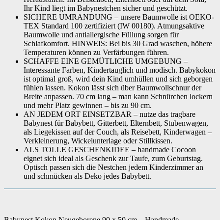
Ihr Kind liegt im Babynestchen sicher und geschützt.
SICHERE UMRANDUNG – unsere Baumwolle ist OEKO-
Artikelgewicht
‎800 g
TEX Standard 100 zertifiziert (IW 00180). Atmungsaktive
Baumwolle und antiallergische Füllung sorgen für
Schlafkomfort. HINWEIS: Bei bis 30 Grad waschen, höhere
Temperaturen können zu Verfärbungen führen.
SCHAFFE EINE GEMÜTLICHE UMGEBUNG –
Interessante Farben, Kindertauglich und modisch. Babykokon
ist optimal groß, wird dein Kind umhüllen und sich geborgen
fühlen lassen. Kokon lässt sich über Baumwollschnur der
Breite anpassen. 70 cm lang – man kann Schnürchen lockern
und mehr Platz gewinnen – bis zu 90 cm.
AN JEDEM ORT EINSETZBAR – nutze das tragbare
Babynest für Babybett, Gitterbett, Elternbett, Stubenwagen,
als Liegekissen auf der Couch, als Reisebett, Kinderwagen –
Verkleinerung, Wickelunterlage oder Stillkissen.
ALS TOLLE GESCHENKIDEE – handmade Cocoon
eignet sich ideal als Geschenk zur Taufe, zum Geburtstag.
Optisch passen sich die Nestchen jedem Kinderzimmer an
und schmücken als Deko jedes Babybett.
Babynest Kokon Neugeborene 90 x 50 cm – Handmade