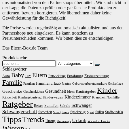
uns automatisiert von den Partnershops übermittelt. Wir sind nicht in
der Lage, die Daten zu prüfen oder gar falsche Produktdaten zu
entfernen, bzw. zu korrigieren. Wir übernehmen daher keine
Gewährleistung für die Richtigkeit!
Die Preise werden regelmäßig automatisch aktualisiert und aus den
Partnershops neu eingelesen. Es kann trotzdem zu
Preisunterschieden kommen. Wir bitten dies zu entschuldigen.
Das Eltern-Box.de Team
Produktsuche
Search
for:
Schlagwörter
Baby
Eltern
Erstausstattung
Auto
Ernährung
Entwicklung
DIY
Familie
Familienurlaub
Garten
Familien
Geburtsvorbereitungskurs
Geldanlage
Kinder
Gesundheit
Geschenke
Kaufratgeber
Geschenkideen
Ideen
Kinderzimmer
Kinderwagen
Kinderbett
Kindergeburtstag
Krankheit
Nachhilfe
Ratgeber
Schwanger
Schlafen
Schule
Reisen
Schwangerschaft
Spielzeug
Sicherheit
Stillen
Stoffwindeln
Smartphone
Sport
Tipps
Trends
Urlaub
Umzug
Unterwegs
Wickelrucksäcke
Wissen