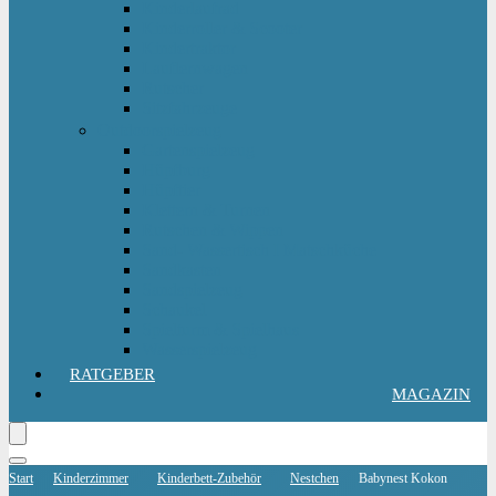
Kinderlaufrad
Kinderroller & Scooter
Kindertraktor
Lauflernwagen
Rutscher
Sitzfahrzeuge
Outdoorspielzeug
Gartenspielzeug
Hüpfburg
Hüpftier
Klettern & Turnen
Rutschen & Wippen
Sand- Wassertisch I Matschküche
Sandkasten
Sandspielzeug
Schaukel
Spielturm & Spielhaus
Wasserspielzeug
RATGEBER
MAGAZIN
Start
Kinderzimmer
Kinderbett-Zubehör
Nestchen
Babynest Kokon