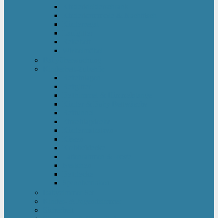
Kinderkleiderschrank
Kinderkommode & Nachttisch
Kinderregal
Laufgitter
Reisebett
Wickelmöbel
Babyüberwachung
Kinderbett-Zubehör
Betteinlagen
Bettgitter
Betthimmel & Himmelstange
Kinder & Baby Bettwäsche
Betttunnel
Einschlagdecke
Kindermatratzen
Kissen
Krabbeldecke
Lattenrahmen & -roste
Nestchen
Bettdecke
Spannbettlaken
Babyzimmer Set
Kinder- & Jugendzimmer
Sicherheit