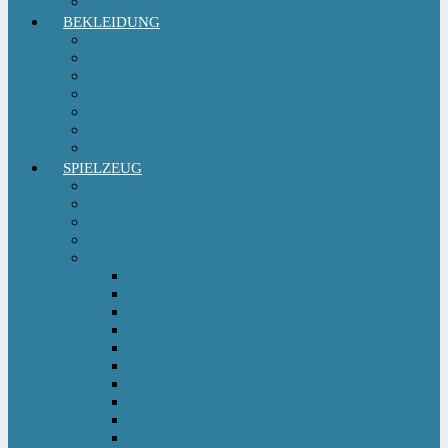
Sitzgruppe & Sitzmöbel
BEKLEIDUNG
Erstausstattungs-Set Baby
Babykleidung
Kindermode
Kinderschuhe Mädchen
Kinderschuhe Jungen
Umstandsmode
StillMode
SPIELZEUG
Babyspielzeug 0-12 m
Kinderspielzeug ab 12 m
Babybücher & Kinderbücher
Hörspiele für Kinder
Kids Fahrzeuge
Bobby Car
Dreirad
Go Kart
Handwagen
Elektro Kinderauto
Ferngesteuertes Auto
Kinderfahrrad
Kinderfahrzeug Zubehör
Kinderfahrzeug Anhänger
Kinderhelm