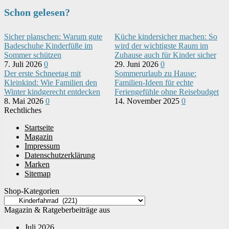
Schon gelesen?
Sicher planschen: Warum gute
Küche kindersicher machen: So
Badeschuhe Kinderfüße im
wird der wichtigste Raum im
Sommer schützen
Zuhause auch für Kinder sicher
7. Juli 2026
0
29. Juni 2026
0
Der erste Schneetag mit
Sommerurlaub zu Hause:
Kleinkind: Wie Familien den
Familien-Ideen für echte
Winter kindgerecht entdecken
Feriengefühle ohne Reisebudget
8. Mai 2026
0
14. November 2025
0
Rechtliches
Startseite
Magazin
Impressum
Datenschutzerklärung
Marken
Sitemap
Shop-Kategorien
Magazin & Ratgeberbeiträge aus
Juli 2026