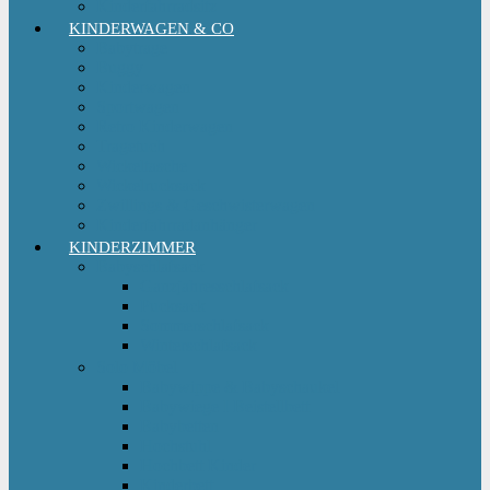
Kinderfahrradsitz
KINDERWAGEN & CO
Babytrage
Buggy
Kinderwagen
Sportwagen
Retro Kinderwagen
Tragetuch
Wickeltasche
Wickelrucksack
Zwillings & Geschwisterwagen
Kinderfahrradanhänger
KINDERZIMMER
Babyschlafsack
Ganzjahresschlafsack
Pucksack
Sommerschlafsack
Winterschlafsack
Solo Möbel
Babywippe & Babyschaukel
Babywiege I Beistellbett
Babybetten
Hochstuhl
Hochbett Kinder
Kinderbett