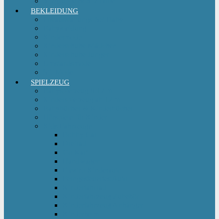
Sitzgruppe & Sitzmöbel
BEKLEIDUNG
Erstausstattungs-Set Baby
Babykleidung
Kindermode
Kinderschuhe Mädchen
Kinderschuhe Jungen
Umstandsmode
StillMode
SPIELZEUG
Babyspielzeug 0-12 m
Kinderspielzeug ab 12 m
Babybücher & Kinderbücher
Hörspiele für Kinder
Kids Fahrzeuge
Bobby Car
Dreirad
Go Kart
Handwagen
Elektro Kinderauto
Ferngesteuertes Auto
Kinderfahrrad
Kinderfahrzeug Zubehör
Kinderfahrzeug Anhänger
Kinderhelm