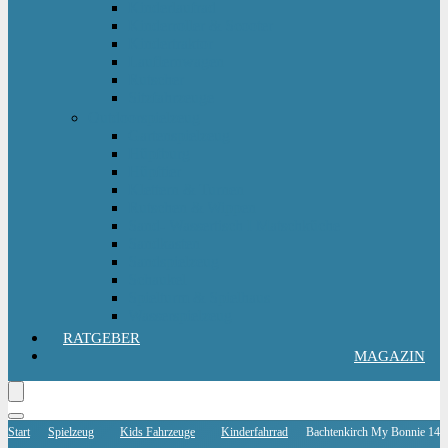
Kinderlaufrad
Kinderroller & Scooter
Kindertraktor
Lauflernwagen
Rutscher
Sitzfahrzeuge
Outdoorspielzeug
Gartenspielzeug
Hüpfburg
Hüpftier
Klettern & Turnen
Rutschen & Wippen
Sand- Wassertisch I Matschküche
Sandkasten
Sandspielzeug
Schaukel
Spielturm & Spielhaus
Wasserspielzeug
RATGEBER
MAGAZIN
Start
Spielzeug
Kids Fahrzeuge
Kinderfahrrad
Bachtenkirch My Bonnie 14