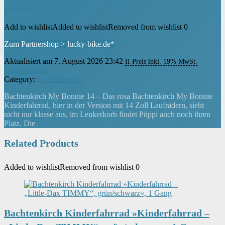
€
154,99
Add to wishlist
Added to wishlist
Removed from wishlist
0
Zum Partnershop > lucky-bike.de*
Aktualisiert am 7. August 2026 23:42
II Preis inkl. 19% MwSt.
lucky-bike.de
Category:
Kinderfahrrad
Bachtenkirch My Bonnie 14 – Das rosa Bachtenkirch My Bonnie
Kinderfahrrad, hier in der Version mit 14 Zoll Laufrädern, sieht
nicht nur klasse aus, im Lenkerkorb findet Püppi auch noch ihren
Platz. Die
Related Products
Added to wishlist
Removed from wishlist
0
Bachtenkirch Kinderfahrrad »Kinderfahrrad –