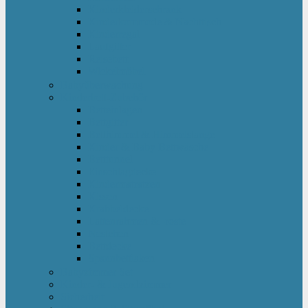
Kinderkleiderschrank
Kinderkommode & Nachttisch
Kinderregal
Laufgitter
Reisebett
Wickelmöbel
Babyüberwachung
Kinderbett-Zubehör
Betteinlagen
Bettgitter
Betthimmel & Himmelstange
Kinder & Baby Bettwäsche
Betttunnel
Einschlagdecke
Kindermatratzen
Kissen
Krabbeldecke
Lattenrahmen & -roste
Nestchen
Bettdecke
Spannbettlaken
Babyzimmer Set
Kinder- & Jugendzimmer
Sicherheit