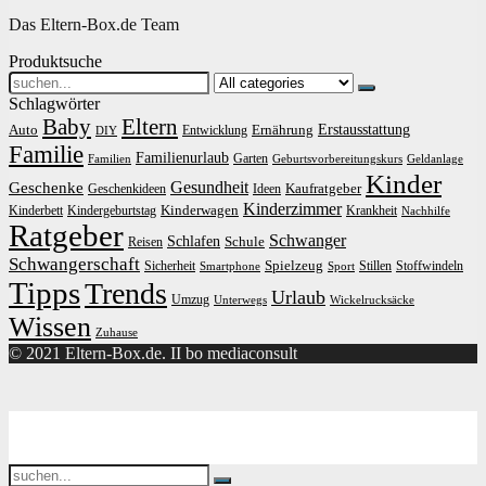
Das Eltern-Box.de Team
Produktsuche
Search
for:
Schlagwörter
Baby
Eltern
Erstausstattung
Auto
Ernährung
Entwicklung
DIY
Familie
Familienurlaub
Garten
Familien
Geburtsvorbereitungskurs
Geldanlage
Kinder
Gesundheit
Geschenke
Kaufratgeber
Geschenkideen
Ideen
Kinderzimmer
Kinderwagen
Kinderbett
Kindergeburtstag
Krankheit
Nachhilfe
Ratgeber
Schwanger
Schlafen
Schule
Reisen
Schwangerschaft
Spielzeug
Sicherheit
Stillen
Stoffwindeln
Smartphone
Sport
Tipps
Trends
Urlaub
Umzug
Unterwegs
Wickelrucksäcke
Wissen
Zuhause
© 2021 Eltern-Box.de. II bo mediaconsult