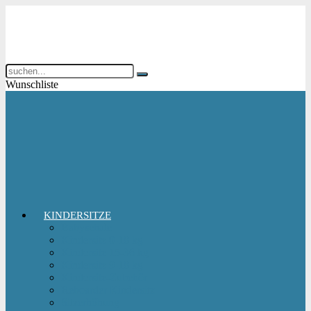
Wunschliste
KINDERSITZE
Babyschale
Kindersitz 0-18 kg
Kindersitz 15-36 kg
Kindersitz 9-18 kg
Kindersitz-Zubehör
Reboarder Kindersitz
Sitzerhöhung