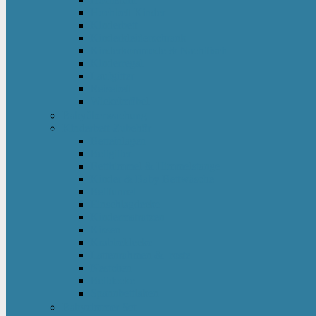
Hochbett Kinder
Kinderbett
Kinderkleiderschrank
Kinderkommode & Nachttisch
Kinderregal
Laufgitter
Reisebett
Wickelmöbel
Babyüberwachung
Kinderbett-Zubehör
Betteinlagen
Bettgitter
Betthimmel & Himmelstange
Kinder & Baby Bettwäsche
Betttunnel
Einschlagdecke
Kindermatratzen
Kissen
Krabbeldecke
Lattenrahmen & -roste
Nestchen
Bettdecke
Spannbettlaken
Babyzimmer Set