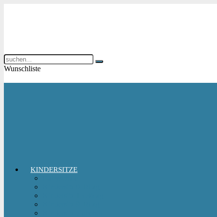
Wunschliste
KINDERSITZE
Babyschale
Kindersitz 0-18 kg
Kindersitz 15-36 kg
Kindersitz 9-18 kg
Kindersitz-Zubehör