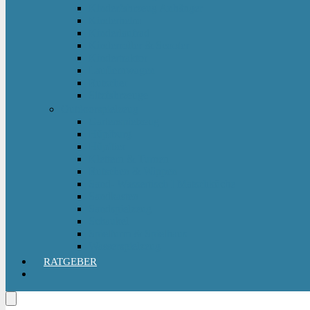
Kinderfahrzeug Anhänger
Kinderhelm
Kinderlaufrad
Kinderroller & Scooter
Kindertraktor
Lauflernwagen
Rutscher
Sitzfahrzeuge
Outdoorspielzeug
Gartenspielzeug
Hüpfburg
Hüpftier
Klettern & Turnen
Rutschen & Wippen
Sand- Wassertisch I Matschküche
Sandkasten
Sandspielzeug
Schaukel
Spielturm & Spielhaus
Wasserspielzeug
RATGEBER