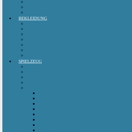
Kinder- & Jugendzimmer
Sicherheit
Sitzgruppe & Sitzmöbel
BEKLEIDUNG
Erstausstattungs-Set Baby
Babykleidung
Kindermode
Kinderschuhe Mädchen
Kinderschuhe Jungen
Umstandsmode
StillMode
SPIELZEUG
Babyspielzeug 0-12 m
Kinderspielzeug ab 12 m
Babybücher & Kinderbücher
Hörspiele für Kinder
Kids Fahrzeuge
Bobby Car
Dreirad
Go Kart
Handwagen
Elektro Kinderauto
Ferngesteuertes Auto
Kinderfahrrad
Kinderfahrzeug Zubehör