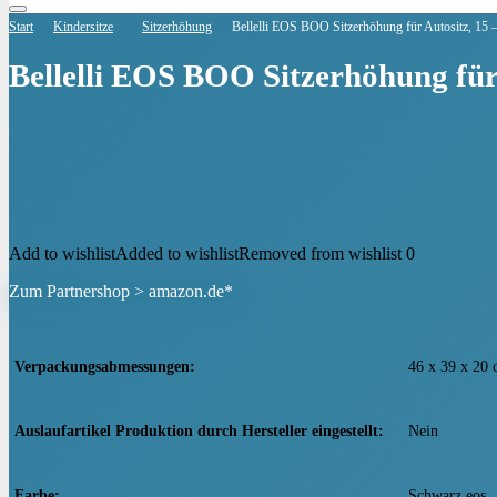
Start
Kindersitze
Sitzerhöhung
Bellelli EOS BOO Sitzerhöhung für Autositz, 15 
Bellelli EOS BOO Sitzerhöhung für 
€
29,95
Add to wishlist
Added to wishlist
Removed from wishlist
0
Zum Partnershop > amazon.de*
Verpackungsabmessungen
‎46 x 39 x 20
Auslaufartikel Produktion durch Hersteller eingestellt
‎Nein
Farbe
‎Schwarz eos