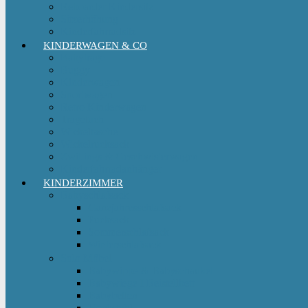
Reboarder Kindersitz
Sitzerhöhung
Kinderfahrradsitz
KINDERWAGEN & CO
Babytrage
Buggy
Kinderwagen
Sportwagen
Retro Kinderwagen
Tragetuch
Wickeltasche
Wickelrucksack
Zwillings & Geschwisterwagen
Kinderfahrradanhänger
KINDERZIMMER
Babyschlafsack
Ganzjahresschlafsack
Pucksack
Sommerschlafsack
Winterschlafsack
Solo Möbel
Babywippe & Babyschaukel
Babywiege I Beistellbett
Babybetten
Hochstuhl