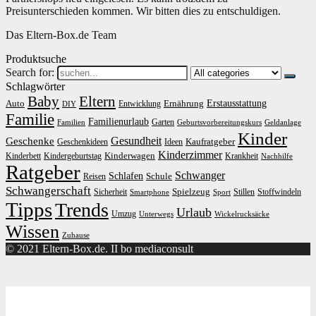
Preisunterschieden kommen. Wir bitten dies zu entschuldigen.
Das Eltern-Box.de Team
Produktsuche
Search for:
Schlagwörter
Baby
Eltern
Erstausstattung
Auto
Ernährung
Entwicklung
DIY
Familie
Familienurlaub
Garten
Familien
Geburtsvorbereitungskurs
Geldanlage
Kinder
Gesundheit
Geschenke
Kaufratgeber
Geschenkideen
Ideen
Kinderzimmer
Kinderwagen
Kinderbett
Kindergeburtstag
Krankheit
Nachhilfe
Ratgeber
Schwanger
Schlafen
Schule
Reisen
Schwangerschaft
Spielzeug
Sicherheit
Stillen
Stoffwindeln
Smartphone
Sport
Tipps
Trends
Urlaub
Umzug
Unterwegs
Wickelrucksäcke
Wissen
Zuhause
© 2021 Eltern-Box.de. II bo mediaconsult