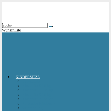
Wunschliste
KINDERSITZE
Babyschale
Kindersitz 0-18 kg
Kindersitz 15-36 kg
Kindersitz 9-18 kg
Kindersitz-Zubehör
Reboarder Kindersitz
Sitzerhöhung