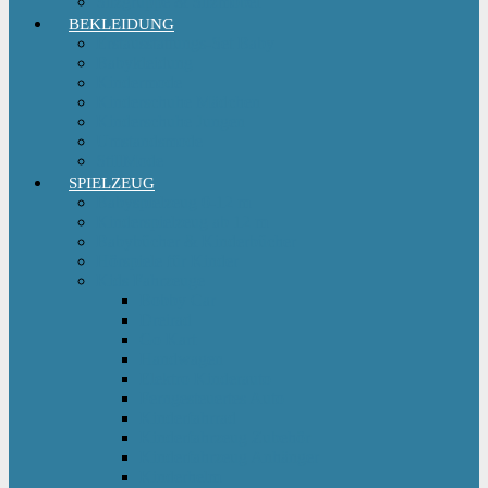
Sitzgruppe & Sitzmöbel
BEKLEIDUNG
Erstausstattungs-Set Baby
Babykleidung
Kindermode
Kinderschuhe Mädchen
Kinderschuhe Jungen
Umstandsmode
StillMode
SPIELZEUG
Babyspielzeug 0-12 m
Kinderspielzeug ab 12 m
Babybücher & Kinderbücher
Hörspiele für Kinder
Kids Fahrzeuge
Bobby Car
Dreirad
Go Kart
Handwagen
Elektro Kinderauto
Ferngesteuertes Auto
Kinderfahrrad
Kinderfahrzeug Zubehör
Kinderfahrzeug Anhänger
Kinderhelm