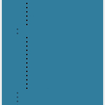
Kinderkleiderschrank
Kinderkommode & Nachttisch
Kinderregal
Laufgitter
Reisebett
Wickelmöbel
Babyüberwachung
Kinderbett-Zubehör
Betteinlagen
Bettgitter
Betthimmel & Himmelstange
Kinder & Baby Bettwäsche
Betttunnel
Einschlagdecke
Kindermatratzen
Kissen
Krabbeldecke
Lattenrahmen & -roste
Nestchen
Bettdecke
Spannbettlaken
Babyzimmer Set
Kinder- & Jugendzimmer
Sicherheit