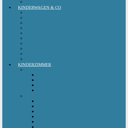
Kinderfahrradsitz
KINDERWAGEN & CO
Babytrage
Buggy
Kinderwagen
Sportwagen
Retro Kinderwagen
Tragetuch
Wickeltasche
Wickelrucksack
Zwillings & Geschwisterwagen
Kinderfahrradanhänger
KINDERZIMMER
Babyschlafsack
Ganzjahresschlafsack
Pucksack
Sommerschlafsack
Winterschlafsack
Solo Möbel
Babywippe & Babyschaukel
Babywiege I Beistellbett
Babybetten
Hochstuhl
Hochbett Kinder
Kinderbett