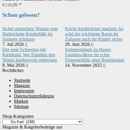
€
116,99
Schon gelesen?
Sicher planschen: Warum gute
Küche kindersicher machen: So
Badeschuhe Kinderfüße im
wird der wichtigste Raum im
Sommer schützen
Zuhause auch für Kinder sicher
7. Juli 2026
0
29. Juni 2026
0
Der erste Schneetag mit
Sommerurlaub zu Hause:
Kleinkind: Wie Familien den
Familien-Ideen für echte
Winter kindgerecht entdecken
Feriengefühle ohne Reisebudget
8. Mai 2026
0
14. November 2025
0
Rechtliches
Startseite
Magazin
Impressum
Datenschutzerklärung
Marken
Sitemap
Shop-Kategorien
Magazin & Ratgeberbeiträge aus