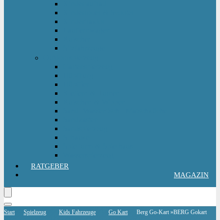
Kinderlaufrad
Kinderroller & Scooter
Kindertraktor
Lauflernwagen
Rutscher
Sitzfahrzeuge
Outdoorspielzeug
Gartenspielzeug
Hüpfburg
Hüpftier
Klettern & Turnen
Rutschen & Wippen
Sand- Wassertisch I Matschküche
Sandkasten
Sandspielzeug
Schaukel
Spielturm & Spielhaus
Wasserspielzeug
RATGEBER
MAGAZIN
Start
Spielzeug
Kids Fahrzeuge
Go Kart
Berg Go-Kart »BERG Gokart