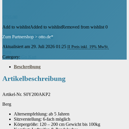
€
755,00
Add to wishlist
Added to wishlist
Removed from wishlist
0
Zum Partnershop > otto.de*
Aktualisiert am 29. Juli 2026 01:25
II Preis inkl. 19% MwSt.
Berg
Category:
Go Kart
Beschreibung
Artikelbeschreibung
Artikel-Nr. S0Y200AKP2
Berg
Altersempfehlung: ab 5 Jahren
Sitzverstellung: 6-fach möglich
Körpergröße: 120 – 200 cm Gewicht bis 100kg