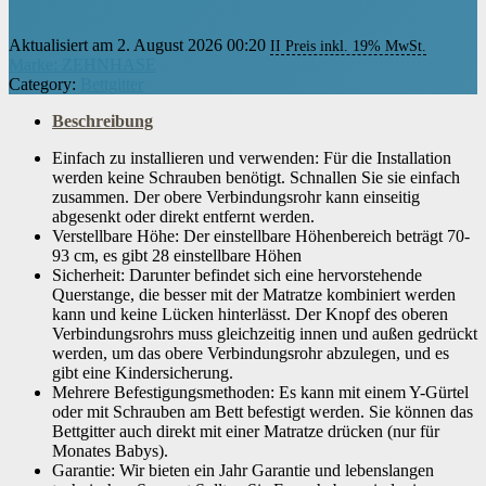
Aktualisiert am 2. August 2026 00:20
II Preis inkl. 19% MwSt.
Marke: ZEHNHASE
Category:
Bettgitter
Beschreibung
Einfach zu installieren und verwenden: Für die Installation
werden keine Schrauben benötigt. Schnallen Sie sie einfach
zusammen. Der obere Verbindungsrohr kann einseitig
abgesenkt oder direkt entfernt werden.
Verstellbare Höhe: Der einstellbare Höhenbereich beträgt 70-
93 cm, es gibt 28 einstellbare Höhen
Sicherheit: Darunter befindet sich eine hervorstehende
Querstange, die besser mit der Matratze kombiniert werden
kann und keine Lücken hinterlässt. Der Knopf des oberen
Verbindungsrohrs muss gleichzeitig innen und außen gedrückt
werden, um das obere Verbindungsrohr abzulegen, und es
gibt eine Kindersicherung.
Mehrere Befestigungsmethoden: Es kann mit einem Y-Gürtel
oder mit Schrauben am Bett befestigt werden. Sie können das
Bettgitter auch direkt mit einer Matratze drücken (nur für
Monates Babys).
Garantie: Wir bieten ein Jahr Garantie und lebenslangen