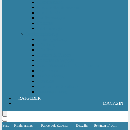
Kinderlaufrad
Kinderroller & Scooter
Kindertraktor
Lauflernwagen
Rutscher
Sitzfahrzeuge
Outdoorspielzeug
Gartenspielzeug
Hüpfburg
Hüpftier
Klettern & Turnen
Rutschen & Wippen
Sand- Wassertisch I Matschküche
Sandkasten
Sandspielzeug
Schaukel
Spielturm & Spielhaus
Wasserspielzeug
RATGEBER
MAGAZIN
Start
Kinderzimmer
Kinderbett-Zubehör
Bettgitter
Bettgitter 140cm,