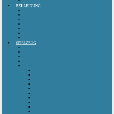
Sitzgruppe & Sitzmöbel
BEKLEIDUNG
Erstausstattungs-Set Baby
Babykleidung
Kindermode
Kinderschuhe Mädchen
Kinderschuhe Jungen
Umstandsmode
StillMode
SPIELZEUG
Babyspielzeug 0-12 m
Kinderspielzeug ab 12 m
Babybücher & Kinderbücher
Hörspiele für Kinder
Kids Fahrzeuge
Bobby Car
Dreirad
Go Kart
Handwagen
Elektro Kinderauto
Ferngesteuertes Auto
Kinderfahrrad
Kinderfahrzeug Zubehör
Kinderfahrzeug Anhänger
Kinderhelm