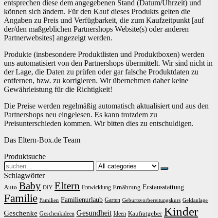
entsprechen diese dem angegebenen Stand (Datum/Uhrzeit) und
können sich ändern. Für den Kauf dieses Produkts gelten die
Angaben zu Preis und Verfügbarkeit, die zum Kaufzeitpunkt [auf
der/den maßgeblichen Partnershops Website(s) oder anderen
Partnerwebsites] angezeigt werden.
Produkte (insbesondere Produktlisten und Produktboxen) werden
uns automatisiert von den Partnershops übermittelt. Wir sind nicht in
der Lage, die Daten zu prüfen oder gar falsche Produktdaten zu
entfernen, bzw. zu korrigieren. Wir übernehmen daher keine
Gewährleistung für die Richtigkeit!
Die Preise werden regelmäßig automatisch aktualisiert und aus den
Partnershops neu eingelesen. Es kann trotzdem zu
Preisunterschieden kommen. Wir bitten dies zu entschuldigen.
Das Eltern-Box.de Team
Produktsuche
Search
for:
Schlagwörter
Baby
Eltern
Erstausstattung
Auto
Ernährung
Entwicklung
DIY
Familie
Familienurlaub
Garten
Familien
Geburtsvorbereitungskurs
Geldanlage
Kinder
Gesundheit
Geschenke
Kaufratgeber
Geschenkideen
Ideen