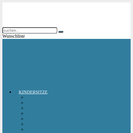
Wunschliste
KINDERSITZE
Babyschale
Kindersitz 0-18 kg
Kindersitz 15-36 kg
Kindersitz 9-18 kg
Kindersitz-Zubehör
Reboarder Kindersitz
Sitzerhöhung