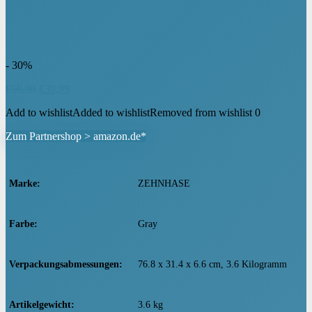
- 30%
Ursprünglicher
Aktueller
€
56,99
€
39,99
Preis
Preis
Add to wishlist
Added to wishlist
Removed from wishlist
0
war:
ist:
€56,99
€39,99.
Zum Partnershop > amazon.de*
Marke
‎ZEHNHASE
Farbe
‎Gray
Verpackungsabmessungen
‎76.8 x 31.4 x 6.6 cm, 3.6 Kilogramm
Artikelgewicht
‎3.6 kg