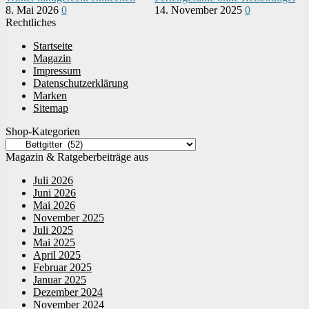
8. Mai 2026
0
14. November 2025
0
Rechtliches
Startseite
Magazin
Impressum
Datenschutzerklärung
Marken
Sitemap
Shop-Kategorien
Magazin & Ratgeberbeiträge aus
Juli 2026
Juni 2026
Mai 2026
November 2025
Juli 2025
Mai 2025
April 2025
Februar 2025
Januar 2025
Dezember 2024
November 2024