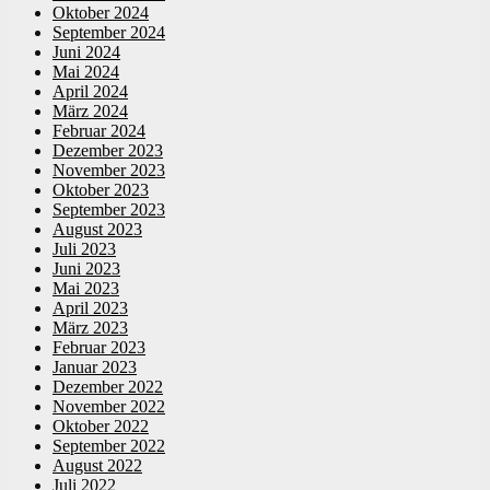
Oktober 2024
September 2024
Juni 2024
Mai 2024
April 2024
März 2024
Februar 2024
Dezember 2023
November 2023
Oktober 2023
September 2023
August 2023
Juli 2023
Juni 2023
Mai 2023
April 2023
März 2023
Februar 2023
Januar 2023
Dezember 2022
November 2022
Oktober 2022
September 2022
August 2022
Juli 2022