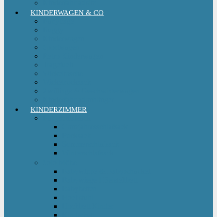
Kinderfahrradsitz
KINDERWAGEN & CO
Babytrage
Buggy
Kinderwagen
Sportwagen
Retro Kinderwagen
Tragetuch
Wickeltasche
Wickelrucksack
Zwillings & Geschwisterwagen
Kinderfahrradanhänger
KINDERZIMMER
Babyschlafsack
Ganzjahresschlafsack
Pucksack
Sommerschlafsack
Winterschlafsack
Solo Möbel
Babywippe & Babyschaukel
Babywiege I Beistellbett
Babybetten
Hochstuhl
Hochbett Kinder
Kinderbett