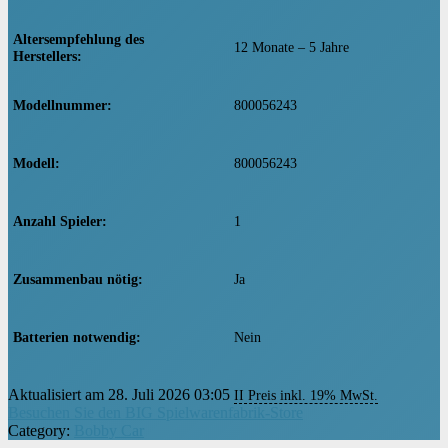
Altersempfehlung des
‎12 Monate – 5 Jahre
Herstellers
Modellnummer
‎800056243
Modell
‎800056243
Anzahl Spieler
‎1
Zusammenbau nötig
‎Ja
Batterien notwendig
‎Nein
Aktualisiert am 28. Juli 2026 03:05
Batterien inbegriffen
II Preis inkl. 19% MwSt.
‎Nein
Besuchen Sie den BIG Spielwarenfabrik-Store
Category:
Bobby Car