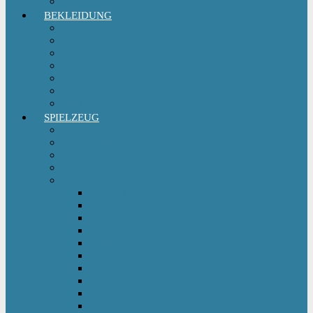
Sitzgruppe & Sitzmöbel
BEKLEIDUNG
Erstausstattungs-Set Baby
Babykleidung
Kindermode
Kinderschuhe Mädchen
Kinderschuhe Jungen
Umstandsmode
StillMode
SPIELZEUG
Babyspielzeug 0-12 m
Kinderspielzeug ab 12 m
Babybücher & Kinderbücher
Hörspiele für Kinder
Kids Fahrzeuge
Bobby Car
Dreirad
Go Kart
Handwagen
Elektro Kinderauto
Ferngesteuertes Auto
Kinderfahrrad
Kinderfahrzeug Zubehör
Kinderfahrzeug Anhänger
Kinderhelm