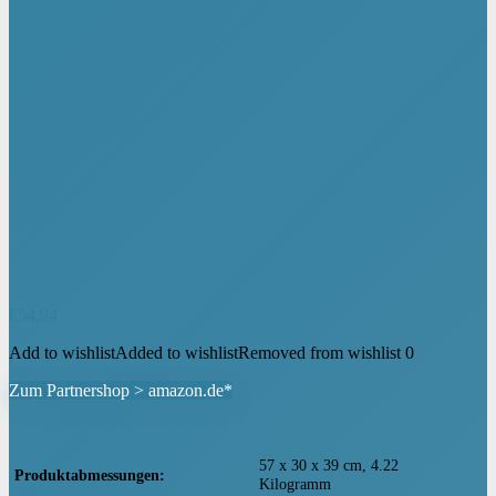
€
54,94
Add to wishlist
Added to wishlist
Removed from wishlist
0
Zum Partnershop > amazon.de*
‎57 x 30 x 39 cm, 4.22
Produktabmessungen
Kilogramm