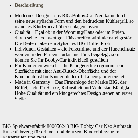
Material
‎Kunststoff
Beschreibung
Modernes Design – das BIG-Bobby-Car Neo kann durch
Fernsteuerung enthalten
‎Nein
seine neue stylische Form und den bedruckten Kühlergrill, so
manches Kinderherz höher schlagen lassen
Qualität – Egal ob in der Wohnung/Haus oder im Freien,
Farbe
‎Anthrazit
durch seine hochwertigen Flüsterreifen wird niemand gestört.
Die Reifen haben ein stylisches BIG-Büffel Profil
Individuell Gestallten – die Felgenringe und der Hupeneinsatz
werden in den Farben Türkis und Pink beigelegt, somit
Artikelgewicht
‎4.22 kg
können Sie Ihr Bobby-Car individuell gestallten
Für Kinder entwickelt – die Kindgerechte ergonomische
Sitzfläche mit einer Anti-Rutsch-Oberfläche und der
Kniemulde ist für Kinder ab dem 1. Lebensjahr geeignet
Made in Germany – Das Firmenlogo der Marke BIG, der
Büffel, steht für Stärke, Robustheit und Widerstandsfähigkeit.
Hohe Qualität und ein kindgerechtes Design stehen an erster
Stelle
BIG Spielwarenfabrik 800056243 BIG-Bobby-Car-Neo Anthrazit –
Rutschfahrzeug für drinnen und draußen, Kinderfahrzeug mit
Flüsterreifen und zwei…