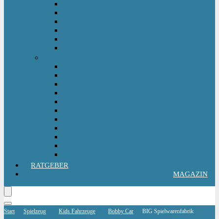
Kinderlaufrad
Kinderroller & Scooter
Kindertraktor
Lauflernwagen
Rutscher
Sitzfahrzeuge
Outdoorspielzeug
Gartenspielzeug
Hüpfburg
Hüpftier
Klettern & Turnen
Rutschen & Wippen
Sand- Wassertisch I Matschküche
Sandkasten
Sandspielzeug
Schaukel
Spielturm & Spielhaus
Wasserspielzeug
RATGEBER
MAGAZIN
Start
Spielzeug
Kids Fahrzeuge
Bobby Car
BIG Spielwarenfabrik