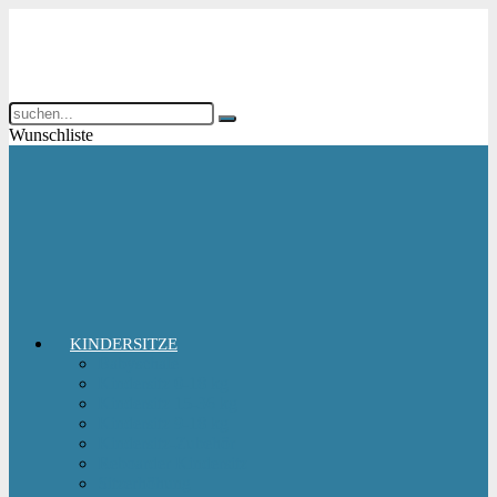
Wunschliste
KINDERSITZE
Babyschale
Kindersitz 0-18 kg
Kindersitz 15-36 kg
Kindersitz 9-18 kg
Kindersitz-Zubehör
Reboarder Kindersitz
Sitzerhöhung