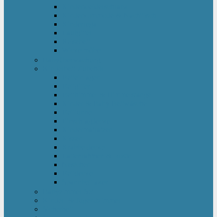
Kinderkleiderschrank
Kinderkommode & Nachttisch
Kinderregal
Laufgitter
Reisebett
Wickelmöbel
Babyüberwachung
Kinderbett-Zubehör
Betteinlagen
Bettgitter
Betthimmel & Himmelstange
Kinder & Baby Bettwäsche
Betttunnel
Einschlagdecke
Kindermatratzen
Kissen
Krabbeldecke
Lattenrahmen & -roste
Nestchen
Bettdecke
Spannbettlaken
Babyzimmer Set
Kinder- & Jugendzimmer
Sicherheit