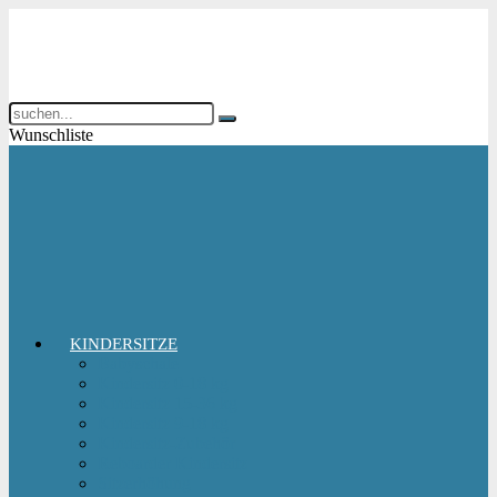
Wunschliste
KINDERSITZE
Babyschale
Kindersitz 0-18 kg
Kindersitz 15-36 kg
Kindersitz 9-18 kg
Kindersitz-Zubehör
Reboarder Kindersitz
Sitzerhöhung