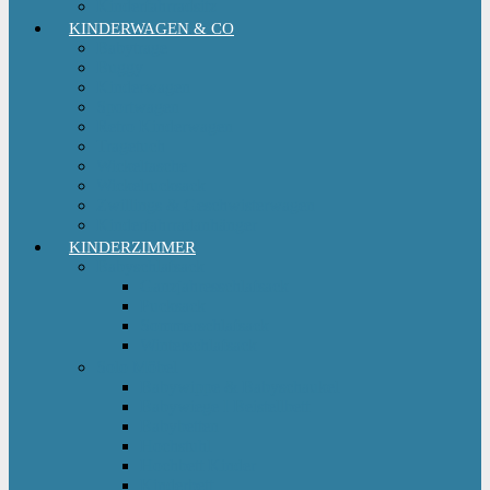
Kinderfahrradsitz
KINDERWAGEN & CO
Babytrage
Buggy
Kinderwagen
Sportwagen
Retro Kinderwagen
Tragetuch
Wickeltasche
Wickelrucksack
Zwillings & Geschwisterwagen
Kinderfahrradanhänger
KINDERZIMMER
Babyschlafsack
Ganzjahresschlafsack
Pucksack
Sommerschlafsack
Winterschlafsack
Solo Möbel
Babywippe & Babyschaukel
Babywiege I Beistellbett
Babybetten
Hochstuhl
Hochbett Kinder
Kinderbett