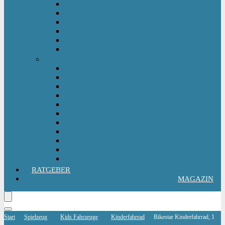
Kinderlaufrad
Kinderroller & Scooter
Kindertraktor
Lauflernwagen
Rutscher
Sitzfahrzeuge
Outdoorspielzeug
Gartenspielzeug
Hüpfburg
Hüpftier
Klettern & Turnen
Rutschen & Wippen
Sand- Wassertisch I Matschküche
Sandkasten
Sandspielzeug
Schaukel
Spielturm & Spielhaus
Wasserspielzeug
RATGEBER
MAGAZIN
Start
Spielzeug
Kids Fahrzeuge
Kinderfahrrad
Bikestar Kinderfahrrad, 1