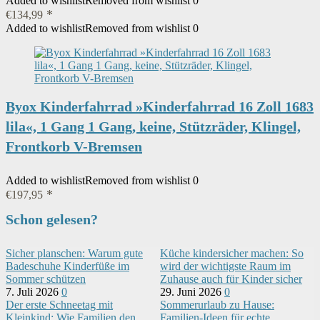
Added to wishlist
Removed from wishlist
0
€
134,99
Added to wishlist
Removed from wishlist
0
Byox Kinderfahrrad »Kinderfahrrad 16 Zoll 1683
lila«, 1 Gang 1 Gang, keine, Stützräder, Klingel,
Frontkorb V-Bremsen
Added to wishlist
Removed from wishlist
0
€
197,95
Schon gelesen?
Sicher planschen: Warum gute
Küche kindersicher machen: So
Badeschuhe Kinderfüße im
wird der wichtigste Raum im
Sommer schützen
Zuhause auch für Kinder sicher
7. Juli 2026
0
29. Juni 2026
0
Der erste Schneetag mit
Sommerurlaub zu Hause:
Kleinkind: Wie Familien den
Familien-Ideen für echte