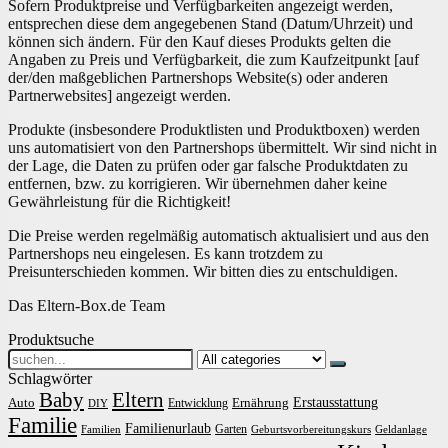
Sofern Produktpreise und Verfügbarkeiten angezeigt werden,
entsprechen diese dem angegebenen Stand (Datum/Uhrzeit) und
können sich ändern. Für den Kauf dieses Produkts gelten die
Angaben zu Preis und Verfügbarkeit, die zum Kaufzeitpunkt [auf
der/den maßgeblichen Partnershops Website(s) oder anderen
Partnerwebsites] angezeigt werden.
Produkte (insbesondere Produktlisten und Produktboxen) werden
uns automatisiert von den Partnershops übermittelt. Wir sind nicht in
der Lage, die Daten zu prüfen oder gar falsche Produktdaten zu
entfernen, bzw. zu korrigieren. Wir übernehmen daher keine
Gewährleistung für die Richtigkeit!
Die Preise werden regelmäßig automatisch aktualisiert und aus den
Partnershops neu eingelesen. Es kann trotzdem zu
Preisunterschieden kommen. Wir bitten dies zu entschuldigen.
Das Eltern-Box.de Team
Produktsuche
Search
for:
Schlagwörter
Baby
Eltern
Erstausstattung
Auto
Ernährung
Entwicklung
DIY
Familie
Familienurlaub
Garten
Familien
Geburtsvorbereitungskurs
Geldanlage