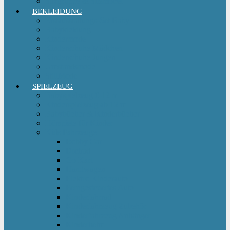
Sitzgruppe & Sitzmöbel
BEKLEIDUNG
Erstausstattungs-Set Baby
Babykleidung
Kindermode
Kinderschuhe Mädchen
Kinderschuhe Jungen
Umstandsmode
StillMode
SPIELZEUG
Babyspielzeug 0-12 m
Kinderspielzeug ab 12 m
Babybücher & Kinderbücher
Hörspiele für Kinder
Kids Fahrzeuge
Bobby Car
Dreirad
Go Kart
Handwagen
Elektro Kinderauto
Ferngesteuertes Auto
Kinderfahrrad
Kinderfahrzeug Zubehör
Kinderfahrzeug Anhänger
Kinderhelm