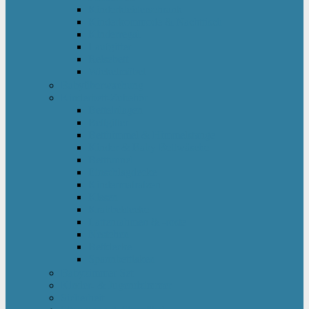
Kinderkleiderschrank
Kinderkommode & Nachttisch
Kinderregal
Laufgitter
Reisebett
Wickelmöbel
Babyüberwachung
Kinderbett-Zubehör
Betteinlagen
Bettgitter
Betthimmel & Himmelstange
Kinder & Baby Bettwäsche
Betttunnel
Einschlagdecke
Kindermatratzen
Kissen
Krabbeldecke
Lattenrahmen & -roste
Nestchen
Bettdecke
Spannbettlaken
Babyzimmer Set
Kinder- & Jugendzimmer
Sicherheit