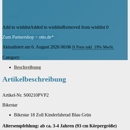
€
179,99
Add to wishlist
Added to wishlist
Removed from wishlist
0
Zum Partnershop > otto.de*
Aktualisiert am 6. August 2026 00:06
II Preis inkl. 19% MwSt.
Bikestar
Category:
Kinderfahrrad
Beschreibung
Artikelbeschreibung
Artikel-Nr. S00210PVP2
Bikestar
Bikestar 18 Zoll Kinderfahrrad Blau Grün
Altersempfehlung: ab ca. 3-4 Jahren (93 cm Körpergröße)