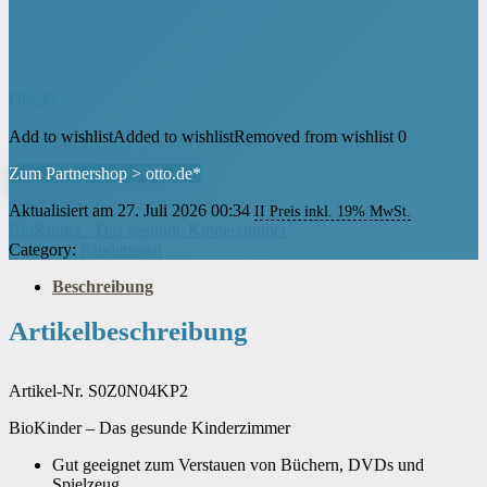
€
84,95
Add to wishlist
Added to wishlist
Removed from wishlist
0
Zum Partnershop > otto.de*
Aktualisiert am 27. Juli 2026 00:34
II Preis inkl. 19% MwSt.
BioKinder - Das gesunde Kinderzimmer
Category:
Kinderregal
Beschreibung
Artikelbeschreibung
Artikel-Nr. S0Z0N04KP2
BioKinder – Das gesunde Kinderzimmer
Gut geeignet zum Verstauen von Büchern, DVDs und
Spielzeug