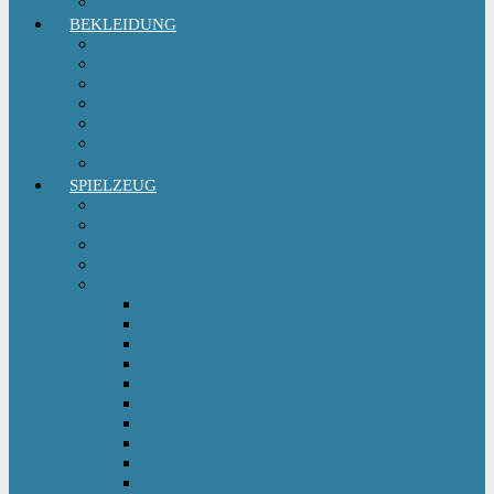
Sitzgruppe & Sitzmöbel
BEKLEIDUNG
Erstausstattungs-Set Baby
Babykleidung
Kindermode
Kinderschuhe Mädchen
Kinderschuhe Jungen
Umstandsmode
StillMode
SPIELZEUG
Babyspielzeug 0-12 m
Kinderspielzeug ab 12 m
Babybücher & Kinderbücher
Hörspiele für Kinder
Kids Fahrzeuge
Bobby Car
Dreirad
Go Kart
Handwagen
Elektro Kinderauto
Ferngesteuertes Auto
Kinderfahrrad
Kinderfahrzeug Zubehör
Kinderfahrzeug Anhänger
Kinderhelm