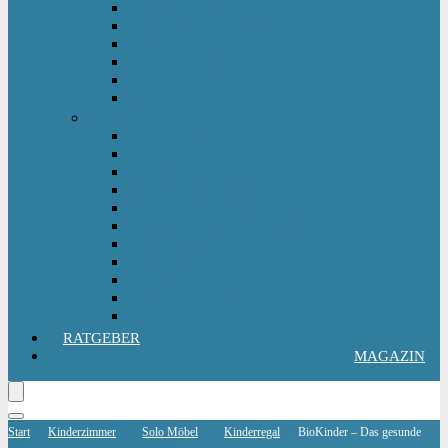
Kinderlaufrad
Kinderroller & Scooter
Kindertraktor
Lauflernwagen
Rutscher
Sitzfahrzeuge
Outdoorspielzeug
Gartenspielzeug
Hüpfburg
Hüpftier
Klettern & Turnen
Rutschen & Wippen
Sand- Wassertisch I Matschküche
Sandkasten
Sandspielzeug
Schaukel
Spielturm & Spielhaus
Wasserspielzeug
RATGEBER
MAGAZIN
Start
Kinderzimmer
Solo Möbel
Kinderregal
BioKinder – Das gesunde