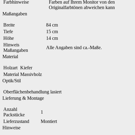
Farbhinweise
Farben auf Ihrem Monitor von den
Originalfarbtönen abweichen kann
Maßangaben
Breite
84 cm
Tiefe
15 cm
Höhe
14 cm
Hinweis
Alle Angaben sind ca.-Maße.
Maßangaben
Material
Holzart
Kiefer
Material
Massivholz
Optik/Stil
Oberflächenbehandlung
lasiert
Lieferung & Montage
Anzahl
1
Packstücke
Lieferzustand
Montiert
Hinweise