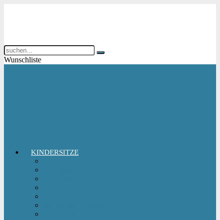
Wunschliste
KINDERSITZE
Babyschale
Kindersitz 0-18 kg
Kindersitz 15-36 kg
Kindersitz 9-18 kg
Kindersitz-Zubehör
Reboarder Kindersitz
Sitzerhöhung