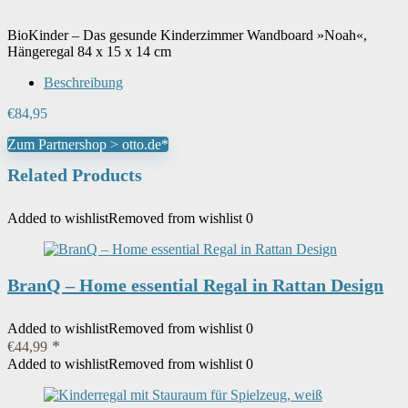
BioKinder – Das gesunde Kinderzimmer Wandboard »Noah«,
Hängeregal 84 x 15 x 14 cm
Beschreibung
€
84,95
Zum Partnershop > otto.de*
Related Products
Added to wishlist
Removed from wishlist
0
BranQ – Home essential Regal in Rattan Design
Added to wishlist
Removed from wishlist
0
€
44,99
Added to wishlist
Removed from wishlist
0