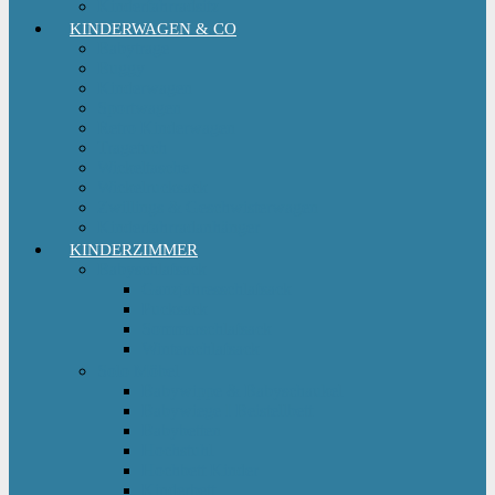
Kinderfahrradsitz
KINDERWAGEN & CO
Babytrage
Buggy
Kinderwagen
Sportwagen
Retro Kinderwagen
Tragetuch
Wickeltasche
Wickelrucksack
Zwillings & Geschwisterwagen
Kinderfahrradanhänger
KINDERZIMMER
Babyschlafsack
Ganzjahresschlafsack
Pucksack
Sommerschlafsack
Winterschlafsack
Solo Möbel
Babywippe & Babyschaukel
Babywiege I Beistellbett
Babybetten
Hochstuhl
Hochbett Kinder
Kinderbett