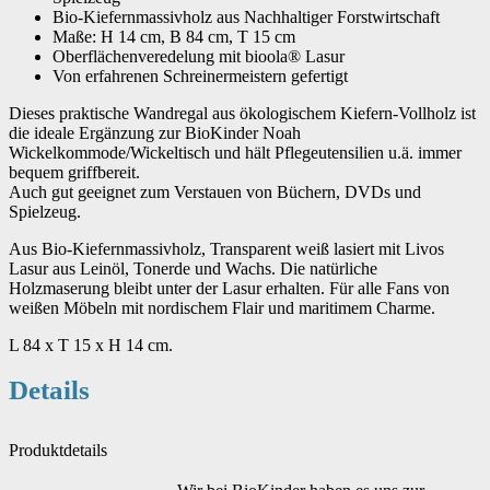
Bio-Kiefernmassivholz aus Nachhaltiger Forstwirtschaft
Maße: H 14 cm, B 84 cm, T 15 cm
Oberflächenveredelung mit bioola® Lasur
Von erfahrenen Schreinermeistern gefertigt
Dieses praktische Wandregal aus ökologischem Kiefern-Vollholz ist
die ideale Ergänzung zur BioKinder Noah
Wickelkommode/Wickeltisch und hält Pflegeutensilien u.ä. immer
bequem griffbereit.
Auch gut geeignet zum Verstauen von Büchern, DVDs und
Spielzeug.
Aus Bio-Kiefernmassivholz, Transparent weiß lasiert mit Livos
Lasur aus Leinöl, Tonerde und Wachs. Die natürliche
Holzmaserung bleibt unter der Lasur erhalten. Für alle Fans von
weißen Möbeln mit nordischem Flair und maritimem Charme.
L 84 x T 15 x H 14 cm.
Details
Produktdetails