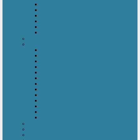
Kinderkleiderschrank
Kinderkommode & Nachttisch
Kinderregal
Laufgitter
Reisebett
Wickelmöbel
Babyüberwachung
Kinderbett-Zubehör
Betteinlagen
Bettgitter
Betthimmel & Himmelstange
Kinder & Baby Bettwäsche
Betttunnel
Einschlagdecke
Kindermatratzen
Kissen
Krabbeldecke
Lattenrahmen & -roste
Nestchen
Bettdecke
Spannbettlaken
Babyzimmer Set
Kinder- & Jugendzimmer
Sicherheit