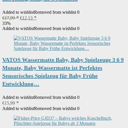
Added to wishlist
Removed from wishlist
0
Ursprünglicher
Aktueller
€
17,99
€
12,13
Preis
Preis
33%
war:
ist:
Added to wishlist
Removed from wishlist
0
€17,99
€12,13.
VATOS Wassermatte Baby, Baby Spielzeuge 3 6 9
Monate, Baby Wassermatte ist Perfektes
Sensorisches Spielzeug für Baby Frühe
Entwicklung…
Added to wishlist
Removed from wishlist
0
€
15,99
Added to wishlist
Removed from wishlist
0