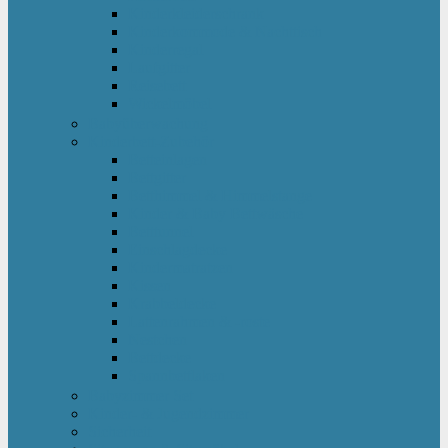
Kinderkleiderschrank
Kinderkommode & Nachttisch
Kinderregal
Laufgitter
Reisebett
Wickelmöbel
Babyüberwachung
Kinderbett-Zubehör
Betteinlagen
Bettgitter
Betthimmel & Himmelstange
Kinder & Baby Bettwäsche
Betttunnel
Einschlagdecke
Kindermatratzen
Kissen
Krabbeldecke
Lattenrahmen & -roste
Nestchen
Bettdecke
Spannbettlaken
Babyzimmer Set
Kinder- & Jugendzimmer
Sicherheit