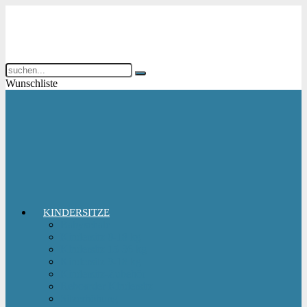
Wunschliste
KINDERSITZE
Babyschale
Kindersitz 0-18 kg
Kindersitz 15-36 kg
Kindersitz 9-18 kg
Kindersitz-Zubehör
Reboarder Kindersitz
Sitzerhöhung