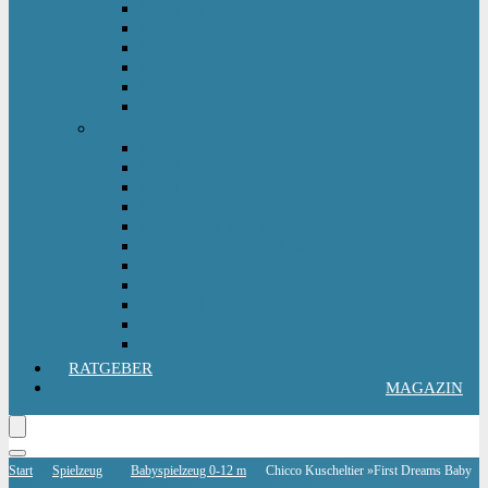
Kinderlaufrad
Kinderroller & Scooter
Kindertraktor
Lauflernwagen
Rutscher
Sitzfahrzeuge
Outdoorspielzeug
Gartenspielzeug
Hüpfburg
Hüpftier
Klettern & Turnen
Rutschen & Wippen
Sand- Wassertisch I Matschküche
Sandkasten
Sandspielzeug
Schaukel
Spielturm & Spielhaus
Wasserspielzeug
RATGEBER
MAGAZIN
Start
Spielzeug
Babyspielzeug 0-12 m
Chicco Kuscheltier »First Dreams Baby