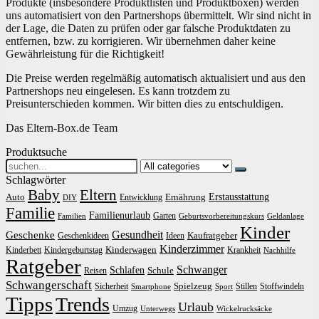
Produkte (insbesondere Produktlisten und Produktboxen) werden
uns automatisiert von den Partnershops übermittelt. Wir sind nicht in
der Lage, die Daten zu prüfen oder gar falsche Produktdaten zu
entfernen, bzw. zu korrigieren. Wir übernehmen daher keine
Gewährleistung für die Richtigkeit!
Die Preise werden regelmäßig automatisch aktualisiert und aus den
Partnershops neu eingelesen. Es kann trotzdem zu
Preisunterschieden kommen. Wir bitten dies zu entschuldigen.
Das Eltern-Box.de Team
Produktsuche
Search
for:
Schlagwörter
Baby
Eltern
Erstausstattung
Auto
Ernährung
Entwicklung
DIY
Familie
Familienurlaub
Garten
Familien
Geburtsvorbereitungskurs
Geldanlage
Kinder
Gesundheit
Geschenke
Kaufratgeber
Geschenkideen
Ideen
Kinderzimmer
Kinderwagen
Kinderbett
Kindergeburtstag
Krankheit
Nachhilfe
Ratgeber
Schwanger
Schlafen
Schule
Reisen
Schwangerschaft
Spielzeug
Sicherheit
Stillen
Stoffwindeln
Smartphone
Sport
Tipps
Trends
Urlaub
Umzug
Unterwegs
Wickelrucksäcke