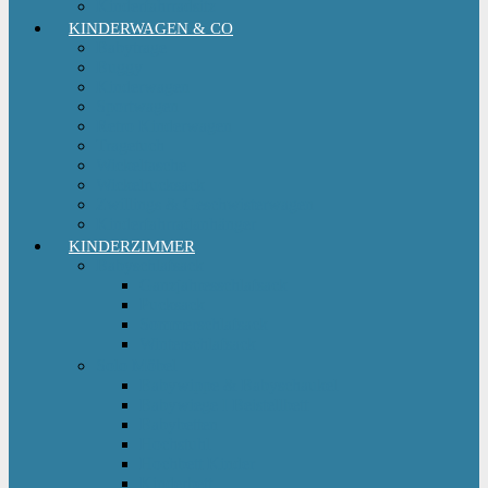
Kinderfahrradsitz
KINDERWAGEN & CO
Babytrage
Buggy
Kinderwagen
Sportwagen
Retro Kinderwagen
Tragetuch
Wickeltasche
Wickelrucksack
Zwillings & Geschwisterwagen
Kinderfahrradanhänger
KINDERZIMMER
Babyschlafsack
Ganzjahresschlafsack
Pucksack
Sommerschlafsack
Winterschlafsack
Solo Möbel
Babywippe & Babyschaukel
Babywiege I Beistellbett
Babybetten
Hochstuhl
Hochbett Kinder
Kinderbett