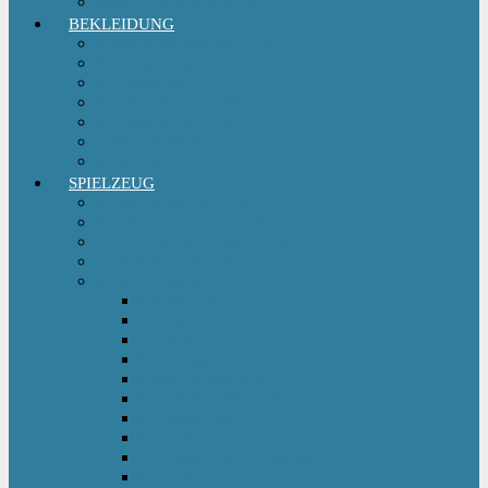
Sitzgruppe & Sitzmöbel
BEKLEIDUNG
Erstausstattungs-Set Baby
Babykleidung
Kindermode
Kinderschuhe Mädchen
Kinderschuhe Jungen
Umstandsmode
StillMode
SPIELZEUG
Babyspielzeug 0-12 m
Kinderspielzeug ab 12 m
Babybücher & Kinderbücher
Hörspiele für Kinder
Kids Fahrzeuge
Bobby Car
Dreirad
Go Kart
Handwagen
Elektro Kinderauto
Ferngesteuertes Auto
Kinderfahrrad
Kinderfahrzeug Zubehör
Kinderfahrzeug Anhänger
Kinderhelm