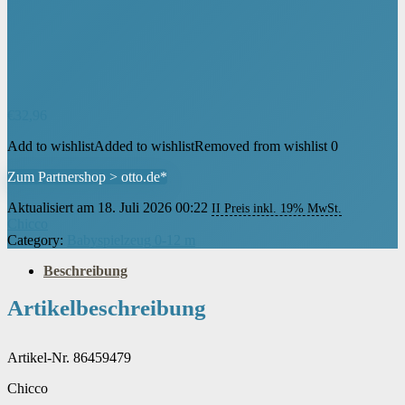
€
32,96
Add to wishlist
Added to wishlist
Removed from wishlist
0
Zum Partnershop > otto.de*
Aktualisiert am 18. Juli 2026 00:22
II Preis inkl. 19% MwSt.
Chicco
Category:
Babyspielzeug 0-12 m
Beschreibung
Artikelbeschreibung
Artikel-Nr. 86459479
Chicco