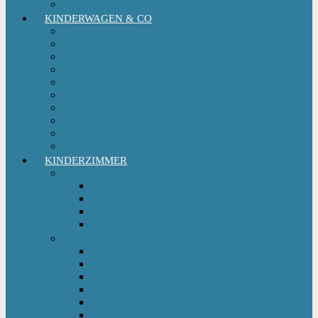
Kinderfahrradsitz
KINDERWAGEN & CO
Babytrage
Buggy
Kinderwagen
Sportwagen
Retro Kinderwagen
Tragetuch
Wickeltasche
Wickelrucksack
Zwillings & Geschwisterwagen
Kinderfahrradanhänger
KINDERZIMMER
Babyschlafsack
Ganzjahresschlafsack
Pucksack
Sommerschlafsack
Winterschlafsack
Solo Möbel
Babywippe & Babyschaukel
Babywiege I Beistellbett
Babybetten
Hochstuhl
Hochbett Kinder
Kinderbett