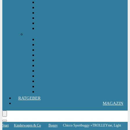
Kinderlaufrad
Kinderroller & Scooter
Kindertraktor
Lauflernwagen
Rutscher
Sitzfahrzeuge
Outdoorspielzeug
Gartenspielzeug
Hüpfburg
Hüpftier
Klettern & Turnen
Rutschen & Wippen
Sand- Wassertisch I Matschküche
Sandkasten
Sandspielzeug
Schaukel
Spielturm & Spielhaus
Wasserspielzeug
RATGEBER
MAGAZIN
Start
Kinderwagen & Co
Buggy
Chicco Sportbuggy »TROLLEYme, Light