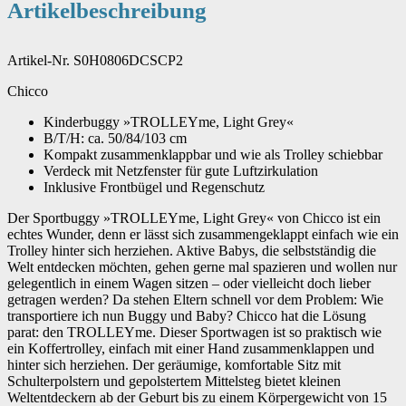
Artikelbeschreibung
Artikel-Nr. S0H0806DCSCP2
Chicco
Kinderbuggy »TROLLEYme, Light Grey«
B/T/H: ca. 50/84/103 cm
Kompakt zusammenklappbar und wie als Trolley schiebbar
Verdeck mit Netzfenster für gute Luftzirkulation
Inklusive Frontbügel und Regenschutz
Der Sportbuggy »TROLLEYme, Light Grey« von Chicco ist ein
echtes Wunder, denn er lässt sich zusammengeklappt einfach wie ein
Trolley hinter sich herziehen. Aktive Babys, die selbstständig die
Welt entdecken möchten, gehen gerne mal spazieren und wollen nur
gelegentlich in einem Wagen sitzen – oder vielleicht doch lieber
getragen werden? Da stehen Eltern schnell vor dem Problem: Wie
transportiere ich nun Buggy und Baby? Chicco hat die Lösung
parat: den TROLLEYme. Dieser Sportwagen ist so praktisch wie
ein Koffertrolley, einfach mit einer Hand zusammenklappen und
hinter sich herziehen. Der geräumige, komfortable Sitz mit
Schulterpolstern und gepolstertem Mittelsteg bietet kleinen
Weltentdeckern ab der Geburt bis zu einem Körpergewicht von 15