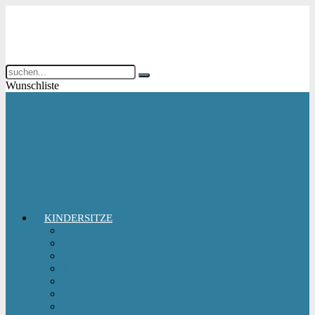
Wunschliste
KINDERSITZE
Babyschale
Kindersitz 0-18 kg
Kindersitz 15-36 kg
Kindersitz 9-18 kg
Kindersitz-Zubehör
Reboarder Kindersitz
Sitzerhöhung