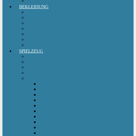
Sitzgruppe & Sitzmöbel
BEKLEIDUNG
Erstausstattungs-Set Baby
Babykleidung
Kindermode
Kinderschuhe Mädchen
Kinderschuhe Jungen
Umstandsmode
StillMode
SPIELZEUG
Babyspielzeug 0-12 m
Kinderspielzeug ab 12 m
Babybücher & Kinderbücher
Hörspiele für Kinder
Kids Fahrzeuge
Bobby Car
Dreirad
Go Kart
Handwagen
Elektro Kinderauto
Ferngesteuertes Auto
Kinderfahrrad
Kinderfahrzeug Zubehör
Kinderfahrzeug Anhänger
Kinderhelm