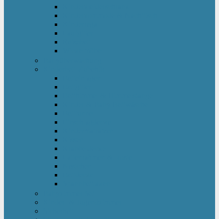
Kinderkleiderschrank
Kinderkommode & Nachttisch
Kinderregal
Laufgitter
Reisebett
Wickelmöbel
Babyüberwachung
Kinderbett-Zubehör
Betteinlagen
Bettgitter
Betthimmel & Himmelstange
Kinder & Baby Bettwäsche
Betttunnel
Einschlagdecke
Kindermatratzen
Kissen
Krabbeldecke
Lattenrahmen & -roste
Nestchen
Bettdecke
Spannbettlaken
Babyzimmer Set
Kinder- & Jugendzimmer
Sicherheit