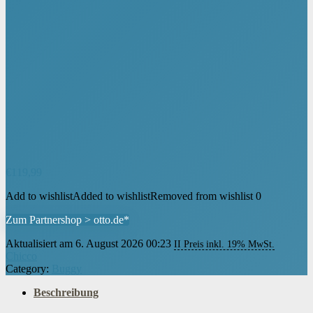
€
119,99
Add to wishlist
Added to wishlist
Removed from wishlist
0
Zum Partnershop > otto.de*
Aktualisiert am 6. August 2026 00:23
II Preis inkl. 19% MwSt.
Chicco
Category:
Buggy
Beschreibung