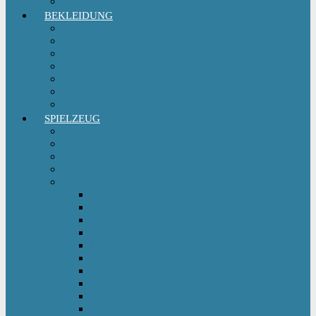
Sitzgruppe & Sitzmöbel
BEKLEIDUNG
Erstausstattungs-Set Baby
Babykleidung
Kindermode
Kinderschuhe Mädchen
Kinderschuhe Jungen
Umstandsmode
StillMode
SPIELZEUG
Babyspielzeug 0-12 m
Kinderspielzeug ab 12 m
Babybücher & Kinderbücher
Hörspiele für Kinder
Kids Fahrzeuge
Bobby Car
Dreirad
Go Kart
Handwagen
Elektro Kinderauto
Ferngesteuertes Auto
Kinderfahrrad
Kinderfahrzeug Zubehör
Kinderfahrzeug Anhänger
Kinderhelm