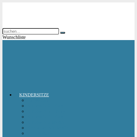
Wunschliste
KINDERSITZE
Babyschale
Kindersitz 0-18 kg
Kindersitz 15-36 kg
Kindersitz 9-18 kg
Kindersitz-Zubehör
Reboarder Kindersitz
Sitzerhöhung