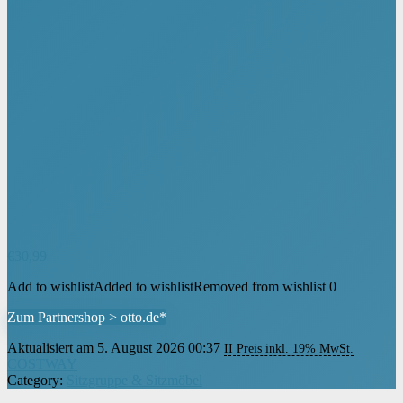
€
30,99
Add to wishlist
Added to wishlist
Removed from wishlist
0
Zum Partnershop > otto.de*
Aktualisiert am 5. August 2026 00:37
II Preis inkl. 19% MwSt.
COSTWAY
Category:
Sitzgruppe & Sitzmöbel