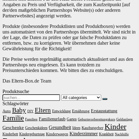
Angaben zu Preis und Verfügbarkeit, die zum Kaufzeitpunkt [auf
der/den maßgeblichen Partnershops Website(s) oder anderen
Partnerwebsites] angezeigt werden.
Produkte (insbesondere Produktlisten und Produktboxen) werden
uns automatisiert von den Partnershops übermittelt. Wir sind nicht in
der Lage, die Daten zu prüfen oder gar falsche Produktdaten zu
entfernen, bzw. zu korrigieren. Wir übernehmen daher keine
Gewährleistung für die Richtigkeit!
Die Preise werden regelmäßig automatisch aktualisiert und aus den
Partnershops neu eingelesen. Es kann trotzdem zu
Preisunterschieden kommen. Wir bitten dies zu entschuldigen.
Das Eltern-Box.de Team
Produktsuche
Search
for:
Schlagwörter
Baby
Eltern
Erstausstattung
Auto
Ernährung
Entwicklung
DIY
Familie
Familienurlaub
Garten
Familien
Geburtsvorbereitungskurs
Geldanlage
Kinder
Gesundheit
Geschenke
Kaufratgeber
Geschenkideen
Ideen
Kinderzimmer
Kinderwagen
Kinderbett
Kindergeburtstag
Krankheit
Nachhilfe