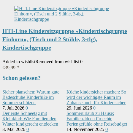
HTI-Line Kindersitzgruppe »Kindertischgruppe
Einhorn«, (Tisch und 2 Stühle, 3-tlg),
Kindertischgruppe
Added to wishlist
Removed from wishlist
0
€
39,99
Schon gelesen?
Sicher planschen: Warum gute
Küche kindersicher machen: So
Badeschuhe Kinderfüße im
wird der wichtigste Raum im
Sommer schützen
Zuhause auch für Kinder sicher
7. Juli 2026
0
29. Juni 2026
0
Der erste Schneetag mit
Sommerurlaub zu Hause:
Kleinkind: Wie Familien den
Familien-Ideen für echte
Winter kindgerecht entdecken
Feriengefühle ohne Reisebudget
8. Mai 2026
0
14. November 2025
0