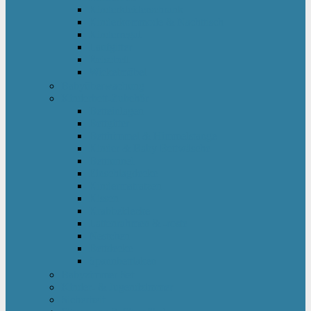
Kinderkleiderschrank
Kinderkommode & Nachttisch
Kinderregal
Laufgitter
Reisebett
Wickelmöbel
Babyüberwachung
Kinderbett-Zubehör
Betteinlagen
Bettgitter
Betthimmel & Himmelstange
Kinder & Baby Bettwäsche
Betttunnel
Einschlagdecke
Kindermatratzen
Kissen
Krabbeldecke
Lattenrahmen & -roste
Nestchen
Bettdecke
Spannbettlaken
Babyzimmer Set
Kinder- & Jugendzimmer
Sicherheit