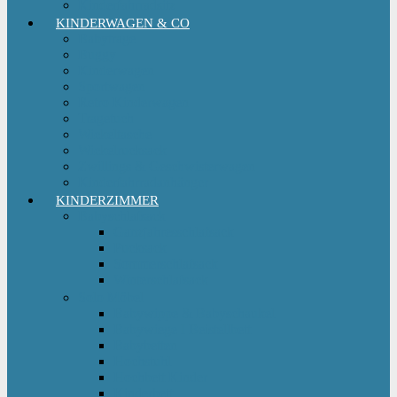
Kinderfahrradsitz
KINDERWAGEN & CO
Babytrage
Buggy
Kinderwagen
Sportwagen
Retro Kinderwagen
Tragetuch
Wickeltasche
Wickelrucksack
Zwillings & Geschwisterwagen
Kinderfahrradanhänger
KINDERZIMMER
Babyschlafsack
Ganzjahresschlafsack
Pucksack
Sommerschlafsack
Winterschlafsack
Solo Möbel
Babywippe & Babyschaukel
Babywiege I Beistellbett
Babybetten
Hochstuhl
Hochbett Kinder
Kinderbett