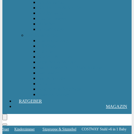
Kinderlaufrad
Kinderroller & Scooter
Kindertraktor
Lauflernwagen
Rutscher
Sitzfahrzeuge
Outdoorspielzeug
Gartenspielzeug
Hüpfburg
Hüpftier
Klettern & Turnen
Rutschen & Wippen
Sand- Wassertisch I Matschküche
Sandkasten
Sandspielzeug
Schaukel
Spielturm & Spielhaus
Wasserspielzeug
RATGEBER
MAGAZIN
Start
Kinderzimmer
Sitzgruppe & Sitzmöbel
COSTWAY Stuhl »6 in 1 Baby