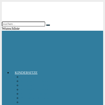
Wunschliste
KINDERSITZE
Babyschale
Kindersitz 0-18 kg
Kindersitz 15-36 kg
Kindersitz 9-18 kg
Kindersitz-Zubehör
Reboarder Kindersitz
Sitzerhöhung