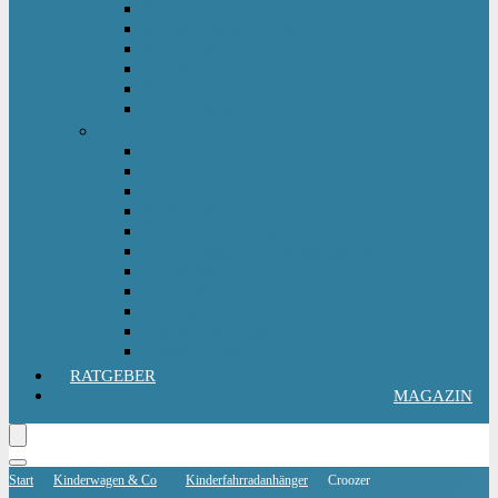
Kinderlaufrad
Kinderroller & Scooter
Kindertraktor
Lauflernwagen
Rutscher
Sitzfahrzeuge
Outdoorspielzeug
Gartenspielzeug
Hüpfburg
Hüpftier
Klettern & Turnen
Rutschen & Wippen
Sand- Wassertisch I Matschküche
Sandkasten
Sandspielzeug
Schaukel
Spielturm & Spielhaus
Wasserspielzeug
RATGEBER
MAGAZIN
Start
Kinderwagen & Co
Kinderfahrradanhänger
Croozer