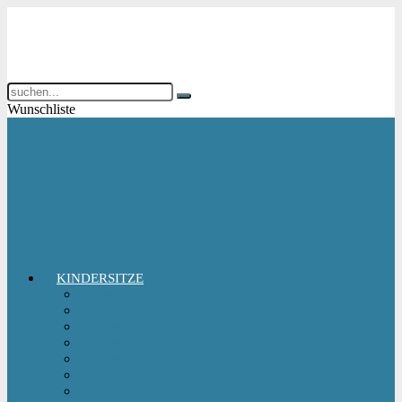
Wunschliste
KINDERSITZE
Babyschale
Kindersitz 0-18 kg
Kindersitz 15-36 kg
Kindersitz 9-18 kg
Kindersitz-Zubehör
Reboarder Kindersitz
Sitzerhöhung