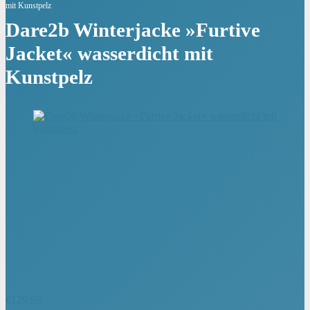
mit Kunstpelz
Dare2b Winterjacke »Furtive
Jacket« wasserdicht mit
Kunstpelz
€
129,95