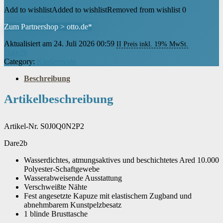
Add to wishlist
Added to wishlist
Removed from wishlist
0
Zum Partnershop > otto.de*
Aktualisiert am 24. Juli 2026 00:59
II Preis inkl. 19% MwSt.
Dare2b
Category:
Kindermode
Beschreibung
Artikelbeschreibung
Artikel-Nr. S0J0Q0N2P2
Dare2b
Wasserdichtes, atmungsaktives und beschichtetes Ared 10.000
Polyester-Schaftgewebe
Wasserabweisende Ausstattung
Verschweißte Nähte
Fest angesetzte Kapuze mit elastischem Zugband und
abnehmbarem Kunstpelzbesatz
1 blinde Brusttasche