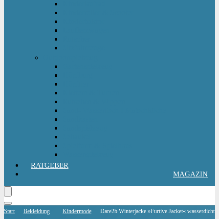
Kinderlaufrad
Kinderroller & Scooter
Kindertraktor
Lauflernwagen
Rutscher
Sitzfahrzeuge
Outdoorspielzeug
Gartenspielzeug
Hüpfburg
Hüpftier
Klettern & Turnen
Rutschen & Wippen
Sand- Wassertisch I Matschküche
Sandkasten
Sandspielzeug
Schaukel
Spielturm & Spielhaus
Wasserspielzeug
RATGEBER
MAGAZIN
Start
Bekleidung
Kindermode
Dare2b Winterjacke »Furtive Jacket« wasserdicht