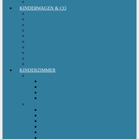
Kinderfahrradsitz
KINDERWAGEN & CO
Babytrage
Buggy
Kinderwagen
Sportwagen
Retro Kinderwagen
Tragetuch
Wickeltasche
Wickelrucksack
Zwillings & Geschwisterwagen
Kinderfahrradanhänger
KINDERZIMMER
Babyschlafsack
Ganzjahresschlafsack
Pucksack
Sommerschlafsack
Winterschlafsack
Solo Möbel
Babywippe & Babyschaukel
Babywiege I Beistellbett
Babybetten
Hochstuhl
Hochbett Kinder
Kinderbett