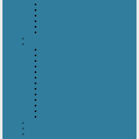
Kinderkleiderschrank
Kinderkommode & Nachttisch
Kinderregal
Laufgitter
Reisebett
Wickelmöbel
Babyüberwachung
Kinderbett-Zubehör
Betteinlagen
Bettgitter
Betthimmel & Himmelstange
Kinder & Baby Bettwäsche
Betttunnel
Einschlagdecke
Kindermatratzen
Kissen
Krabbeldecke
Lattenrahmen & -roste
Nestchen
Bettdecke
Spannbettlaken
Babyzimmer Set
Kinder- & Jugendzimmer
Sicherheit