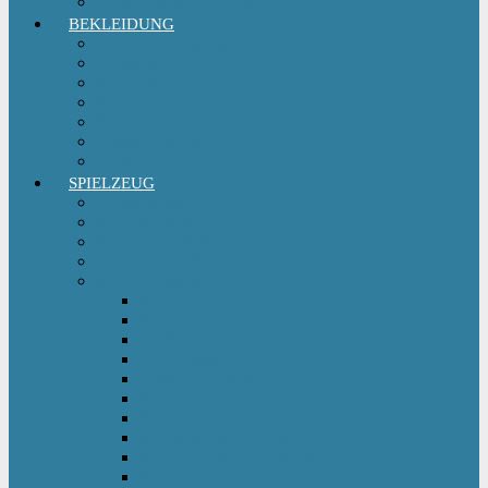
Sitzgruppe & Sitzmöbel
BEKLEIDUNG
Erstausstattungs-Set Baby
Babykleidung
Kindermode
Kinderschuhe Mädchen
Kinderschuhe Jungen
Umstandsmode
StillMode
SPIELZEUG
Babyspielzeug 0-12 m
Kinderspielzeug ab 12 m
Babybücher & Kinderbücher
Hörspiele für Kinder
Kids Fahrzeuge
Bobby Car
Dreirad
Go Kart
Handwagen
Elektro Kinderauto
Ferngesteuertes Auto
Kinderfahrrad
Kinderfahrzeug Zubehör
Kinderfahrzeug Anhänger
Kinderhelm