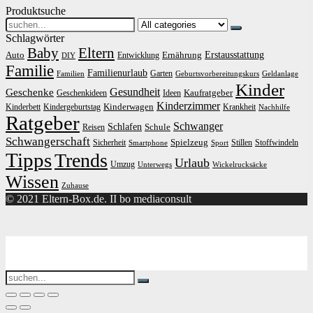
Produktsuche
Search
for:
Schlagwörter
Baby
Eltern
Erstausstattung
Auto
Ernährung
Entwicklung
DIY
Familie
Familienurlaub
Garten
Familien
Geburtsvorbereitungskurs
Geldanlage
Kinder
Gesundheit
Geschenke
Kaufratgeber
Geschenkideen
Ideen
Kinderzimmer
Kinderwagen
Kinderbett
Kindergeburtstag
Krankheit
Nachhilfe
Ratgeber
Schwanger
Schlafen
Schule
Reisen
Schwangerschaft
Spielzeug
Sicherheit
Stillen
Stoffwindeln
Smartphone
Sport
Tipps
Trends
Urlaub
Umzug
Unterwegs
Wickelrucksäcke
Wissen
Zuhause
© 2021 Eltern-Box.de. II bo mediaconsult