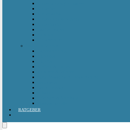
Kinderfahrzeug Anhänger
Kinderhelm
Kinderlaufrad
Kinderroller & Scooter
Kindertraktor
Lauflernwagen
Rutscher
Sitzfahrzeuge
Outdoorspielzeug
Gartenspielzeug
Hüpfburg
Hüpftier
Klettern & Turnen
Rutschen & Wippen
Sand- Wassertisch I Matschküche
Sandkasten
Sandspielzeug
Schaukel
Spielturm & Spielhaus
Wasserspielzeug
RATGEBER