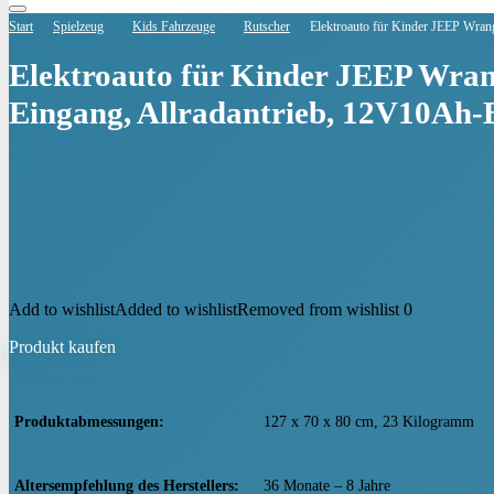
Start
Spielzeug
Kids Fahrzeuge
Rutscher
Elektroauto für Kinder JEEP Wran
Elektroauto für Kinder JEEP Wrang
Eingang, Allradantrieb, 12V10Ah-
€
388,00
Add to wishlist
Added to wishlist
Removed from wishlist
0
Produkt kaufen
Produktabmessungen
‎127 x 70 x 80 cm, 23 Kilogramm
Altersempfehlung des Herstellers
‎36 Monate – 8 Jahre