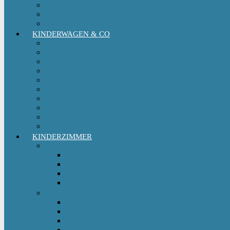
Reboarder Kindersitz
Sitzerhöhung
Kinderfahrradsitz
KINDERWAGEN & CO
Babytrage
Buggy
Kinderwagen
Sportwagen
Retro Kinderwagen
Tragetuch
Wickeltasche
Wickelrucksack
Zwillings & Geschwisterwagen
Kinderfahrradanhänger
KINDERZIMMER
Babyschlafsack
Ganzjahresschlafsack
Pucksack
Sommerschlafsack
Winterschlafsack
Solo Möbel
Babywippe & Babyschaukel
Babywiege I Beistellbett
Babybetten
Hochstuhl