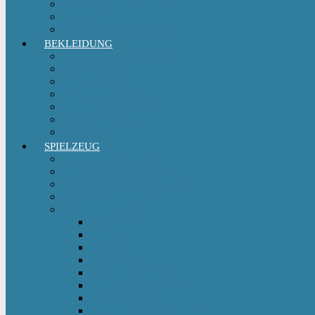
Kinder- & Jugendzimmer
Sicherheit
Sitzgruppe & Sitzmöbel
BEKLEIDUNG
Erstausstattungs-Set Baby
Babykleidung
Kindermode
Kinderschuhe Mädchen
Kinderschuhe Jungen
Umstandsmode
StillMode
SPIELZEUG
Babyspielzeug 0-12 m
Kinderspielzeug ab 12 m
Babybücher & Kinderbücher
Hörspiele für Kinder
Kids Fahrzeuge
Bobby Car
Dreirad
Go Kart
Handwagen
Elektro Kinderauto
Ferngesteuertes Auto
Kinderfahrrad
Kinderfahrzeug Zubehör