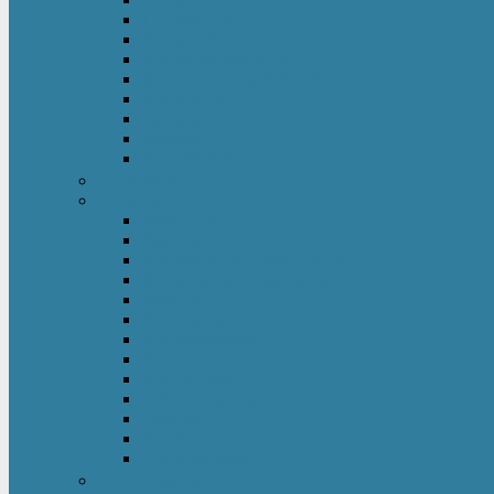
Hochbett Kinder
Kinderbett
Kinderkleiderschrank
Kinderkommode & Nachttisch
Kinderregal
Laufgitter
Reisebett
Wickelmöbel
Babyüberwachung
Kinderbett-Zubehör
Betteinlagen
Bettgitter
Betthimmel & Himmelstange
Kinder & Baby Bettwäsche
Betttunnel
Einschlagdecke
Kindermatratzen
Kissen
Krabbeldecke
Lattenrahmen & -roste
Nestchen
Bettdecke
Spannbettlaken
Babyzimmer Set