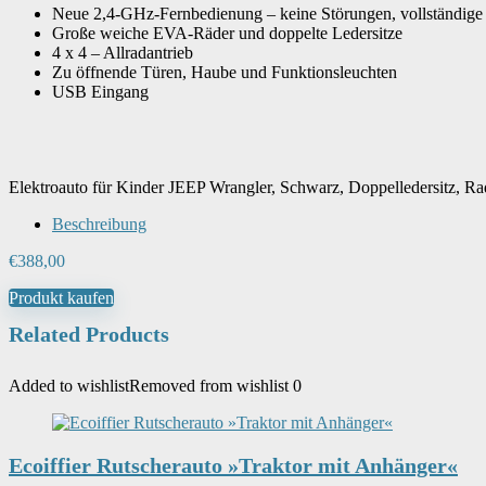
Typ Fernsteuerung
‎Funkfernsteuerung
Neue 2,4-GHz-Fernbedienung – keine Störungen, vollständige
Große weiche EVA-Räder und doppelte Ledersitze
4 x 4 – Allradantrieb
Zielgruppe
Zu öffnende Türen, Haube und Funktionsleuchten
‎Unisex
USB Eingang
Artikelgewicht
‎23 kg
Elektroauto für Kinder JEEP Wrangler, Schwarz, Doppelledersitz, 
Beschreibung
€
388,00
Produkt kaufen
Related Products
Added to wishlist
Removed from wishlist
0
Ecoiffier Rutscherauto »Traktor mit Anhänger«