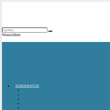
Wunschliste
KINDERSITZE
Babyschale
Kindersitz 0-18 kg
Kindersitz 15-36 kg
Kindersitz 9-18 kg
Kindersitz-Zubehör