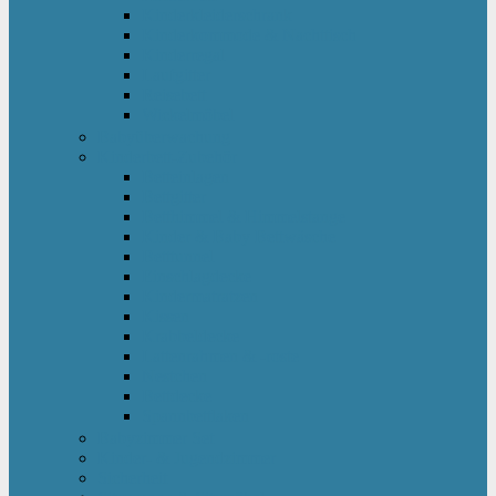
Kinderkleiderschrank
Kinderkommode & Nachttisch
Kinderregal
Laufgitter
Reisebett
Wickelmöbel
Babyüberwachung
Kinderbett-Zubehör
Betteinlagen
Bettgitter
Betthimmel & Himmelstange
Kinder & Baby Bettwäsche
Betttunnel
Einschlagdecke
Kindermatratzen
Kissen
Krabbeldecke
Lattenrahmen & -roste
Nestchen
Bettdecke
Spannbettlaken
Babyzimmer Set
Kinder- & Jugendzimmer
Sicherheit