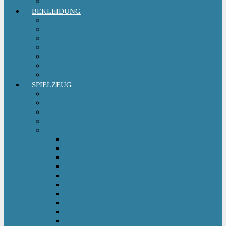
Sitzgruppe & Sitzmöbel
BEKLEIDUNG
Erstausstattungs-Set Baby
Babykleidung
Kindermode
Kinderschuhe Mädchen
Kinderschuhe Jungen
Umstandsmode
StillMode
SPIELZEUG
Babyspielzeug 0-12 m
Kinderspielzeug ab 12 m
Babybücher & Kinderbücher
Hörspiele für Kinder
Kids Fahrzeuge
Bobby Car
Dreirad
Go Kart
Handwagen
Elektro Kinderauto
Ferngesteuertes Auto
Kinderfahrrad
Kinderfahrzeug Zubehör
Kinderfahrzeug Anhänger
Kinderhelm