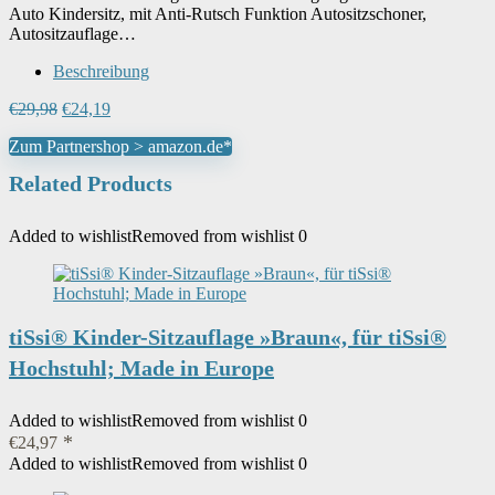
Auto Kindersitz, mit Anti-Rutsch Funktion Autositzschoner,
Autositzauflage…
Beschreibung
Ursprünglicher
Aktueller
€
29,98
€
24,19
Preis
Preis
Zum Partnershop > amazon.de*
war:
ist:
€29,98
€24,19.
Related Products
Added to wishlist
Removed from wishlist
0
tiSsi® Kinder-Sitzauflage »Braun«, für tiSsi®
Hochstuhl; Made in Europe
Added to wishlist
Removed from wishlist
0
€
24,97
Added to wishlist
Removed from wishlist
0