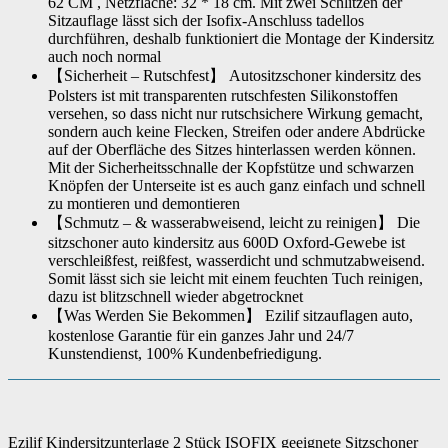
62 CM , Netzfläche: 32 * 18 cm. Mit zwei Schlitzen der
Sitzauflage lässt sich der Isofix-Anschluss tadellos
durchführen, deshalb funktioniert die Montage der Kindersitz
auch noch normal
【Sicherheit – Rutschfest】 Autositzschoner kindersitz des
Polsters ist mit transparenten rutschfesten Silikonstoffen
versehen, so dass nicht nur rutschsichere Wirkung gemacht,
sondern auch keine Flecken, Streifen oder andere Abdrücke
auf der Oberfläche des Sitzes hinterlassen werden können.
Mit der Sicherheitsschnalle der Kopfstütze und schwarzen
Knöpfen der Unterseite ist es auch ganz einfach und schnell
zu montieren und demontieren
【Schmutz – & wasserabweisend, leicht zu reinigen】 Die
sitzschoner auto kindersitz aus 600D Oxford-Gewebe ist
verschleißfest, reißfest, wasserdicht und schmutzabweisend.
Somit lässt sich sie leicht mit einem feuchten Tuch reinigen,
dazu ist blitzschnell wieder abgetrocknet
【Was Werden Sie Bekommen】 Ezilif sitzauflagen auto,
kostenlose Garantie für ein ganzes Jahr und 24/7
Kunstendienst, 100% Kundenbefriedigung.
Ezilif Kindersitzunterlage 2 Stück ISOFIX geeignete Sitzschoner