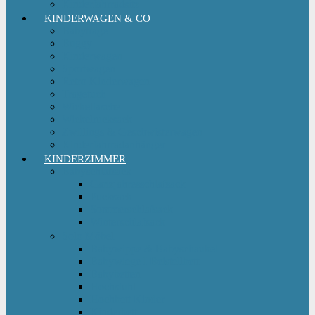
Kinderfahrradsitz
KINDERWAGEN & CO
Babytrage
Buggy
Kinderwagen
Sportwagen
Retro Kinderwagen
Tragetuch
Wickeltasche
Wickelrucksack
Zwillings & Geschwisterwagen
Kinderfahrradanhänger
KINDERZIMMER
Babyschlafsack
Ganzjahresschlafsack
Pucksack
Sommerschlafsack
Winterschlafsack
Solo Möbel
Babywippe & Babyschaukel
Babywiege I Beistellbett
Babybetten
Hochstuhl
Hochbett Kinder
Kinderbett