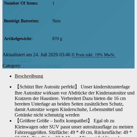
Number Of Items
‎1
Benötigt Batterien
‎Nein
Artikelgewicht
‎870 g
Aktualisiert am 24. Juli 2026 03:46
II Preis inkl. 19% MwSt.
Marke: EZILIF
Category:
Kindersitz-Zubehör
Beschreibung
【Schützt Ihre Autositz perfekt】 Unser kindersitzunterlage
Ihre Autositze wirksam vor Abdrücke der Kinderautositze und
Kratzern der Haustiere. Verbreitert Dazu bieten die 16 cm
bereiten Unterlage an beiden Seiten zusätzlichen Schutz,
damit Autositze wegen Kinderschuhe, Lebensmittel und
Getränke nicht schmutzig werden
【Größere Größe – Isofix kompatibel】 Egal ob zu
Kleinwagen oder SUV passt unser autositzauflage zu meisten
Fahrzeuggrößen. Sitzfläche: 49 * 49 cm, Rückenfläche: 49 *