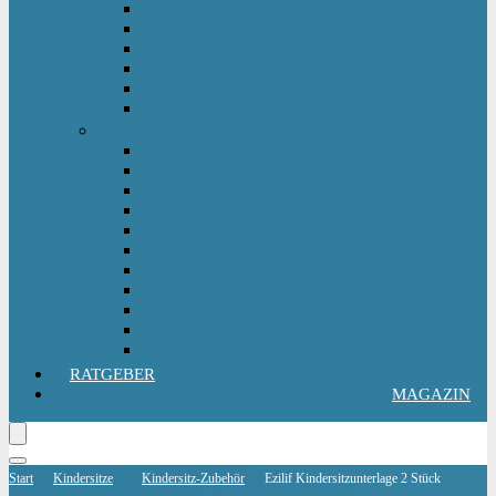
Kinderlaufrad
Kinderroller & Scooter
Kindertraktor
Lauflernwagen
Rutscher
Sitzfahrzeuge
Outdoorspielzeug
Gartenspielzeug
Hüpfburg
Hüpftier
Klettern & Turnen
Rutschen & Wippen
Sand- Wassertisch I Matschküche
Sandkasten
Sandspielzeug
Schaukel
Spielturm & Spielhaus
Wasserspielzeug
RATGEBER
MAGAZIN
Start
Kindersitze
Kindersitz-Zubehör
Ezilif Kindersitzunterlage 2 Stück