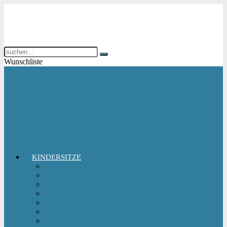
Wunschliste
KINDERSITZE
Babyschale
Kindersitz 0-18 kg
Kindersitz 15-36 kg
Kindersitz 9-18 kg
Kindersitz-Zubehör
Reboarder Kindersitz
Sitzerhöhung