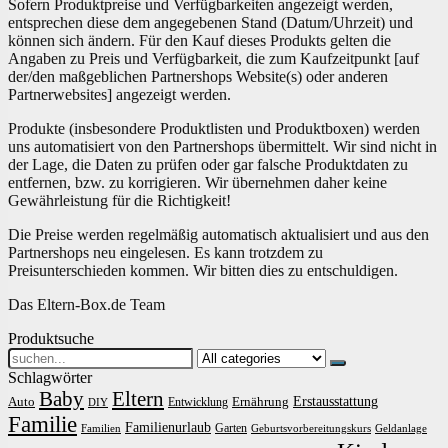
Sofern Produktpreise und Verfügbarkeiten angezeigt werden,
entsprechen diese dem angegebenen Stand (Datum/Uhrzeit) und
können sich ändern. Für den Kauf dieses Produkts gelten die
Angaben zu Preis und Verfügbarkeit, die zum Kaufzeitpunkt [auf
der/den maßgeblichen Partnershops Website(s) oder anderen
Partnerwebsites] angezeigt werden.
Produkte (insbesondere Produktlisten und Produktboxen) werden
uns automatisiert von den Partnershops übermittelt. Wir sind nicht in
der Lage, die Daten zu prüfen oder gar falsche Produktdaten zu
entfernen, bzw. zu korrigieren. Wir übernehmen daher keine
Gewährleistung für die Richtigkeit!
Die Preise werden regelmäßig automatisch aktualisiert und aus den
Partnershops neu eingelesen. Es kann trotzdem zu
Preisunterschieden kommen. Wir bitten dies zu entschuldigen.
Das Eltern-Box.de Team
Produktsuche
Search
for:
Schlagwörter
Baby
Eltern
Erstausstattung
Auto
Ernährung
Entwicklung
DIY
Familie
Familienurlaub
Garten
Familien
Geburtsvorbereitungskurs
Geldanlage