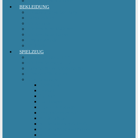
Sitzgruppe & Sitzmöbel
BEKLEIDUNG
Erstausstattungs-Set Baby
Babykleidung
Kindermode
Kinderschuhe Mädchen
Kinderschuhe Jungen
Umstandsmode
StillMode
SPIELZEUG
Babyspielzeug 0-12 m
Kinderspielzeug ab 12 m
Babybücher & Kinderbücher
Hörspiele für Kinder
Kids Fahrzeuge
Bobby Car
Dreirad
Go Kart
Handwagen
Elektro Kinderauto
Ferngesteuertes Auto
Kinderfahrrad
Kinderfahrzeug Zubehör
Kinderfahrzeug Anhänger
Kinderhelm