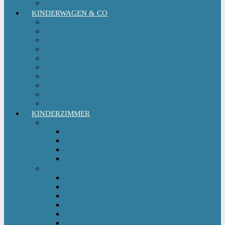
Kinderfahrradsitz
KINDERWAGEN & CO
Babytrage
Buggy
Kinderwagen
Sportwagen
Retro Kinderwagen
Tragetuch
Wickeltasche
Wickelrucksack
Zwillings & Geschwisterwagen
Kinderfahrradanhänger
KINDERZIMMER
Babyschlafsack
Ganzjahresschlafsack
Pucksack
Sommerschlafsack
Winterschlafsack
Solo Möbel
Babywippe & Babyschaukel
Babywiege I Beistellbett
Babybetten
Hochstuhl
Hochbett Kinder
Kinderbett