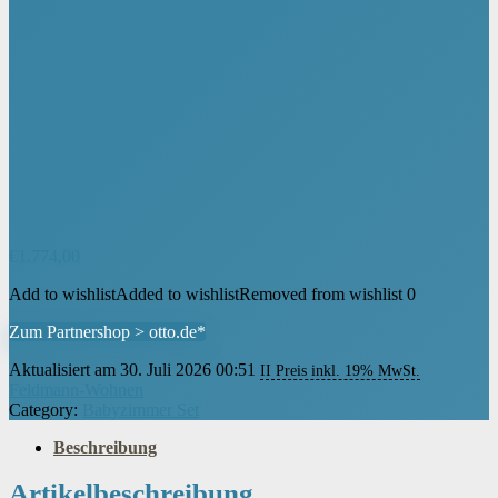
€
1.774,00
Add to wishlist
Added to wishlist
Removed from wishlist
0
Zum Partnershop > otto.de*
Aktualisiert am 30. Juli 2026 00:51
II Preis inkl. 19% MwSt.
Feldmann-Wohnen
Category:
Babyzimmer Set
Beschreibung
Artikelbeschreibung