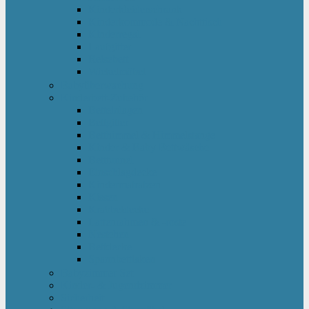
Kinderkleiderschrank
Kinderkommode & Nachttisch
Kinderregal
Laufgitter
Reisebett
Wickelmöbel
Babyüberwachung
Kinderbett-Zubehör
Betteinlagen
Bettgitter
Betthimmel & Himmelstange
Kinder & Baby Bettwäsche
Betttunnel
Einschlagdecke
Kindermatratzen
Kissen
Krabbeldecke
Lattenrahmen & -roste
Nestchen
Bettdecke
Spannbettlaken
Babyzimmer Set
Kinder- & Jugendzimmer
Sicherheit