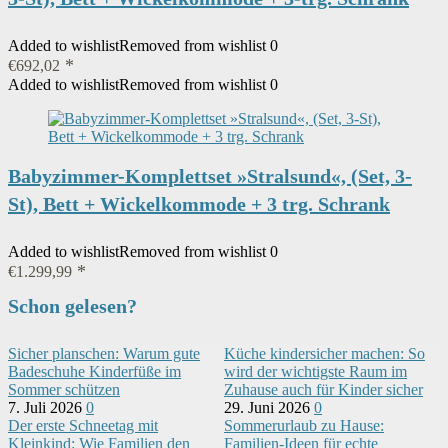
Added to wishlist
Removed from wishlist
0
€
692,02
Added to wishlist
Removed from wishlist
0
Babyzimmer-Komplettset »Stralsund«, (Set, 3-
St), Bett + Wickelkommode + 3 trg. Schrank
Added to wishlist
Removed from wishlist
0
€
1.299,99
Schon gelesen?
Sicher planschen: Warum gute
Küche kindersicher machen: So
Badeschuhe Kinderfüße im
wird der wichtigste Raum im
Sommer schützen
Zuhause auch für Kinder sicher
7. Juli 2026
0
29. Juni 2026
0
Der erste Schneetag mit
Sommerurlaub zu Hause:
Kleinkind: Wie Familien den
Familien-Ideen für echte