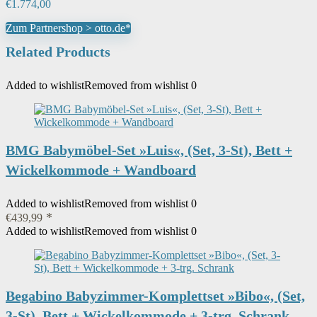
€
1.774,00
Zum Partnershop > otto.de*
Related Products
Added to wishlist
Removed from wishlist
0
BMG Babymöbel-Set »Luis«, (Set, 3-St), Bett +
Wickelkommode + Wandboard
Added to wishlist
Removed from wishlist
0
€
439,99
Added to wishlist
Removed from wishlist
0
Begabino Babyzimmer-Komplettset »Bibo«, (Set,
3-St), Bett + Wickelkommode + 3-trg. Schrank