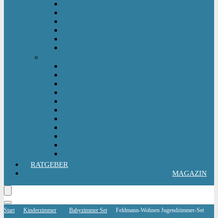
Kinderlaufrad
Kinderroller & Scooter
Kindertraktor
Lauflernwagen
Rutscher
Sitzfahrzeuge
Outdoorspielzeug
Gartenspielzeug
Hüpfburg
Hüpftier
Klettern & Turnen
Rutschen & Wippen
Sand- Wassertisch I Matschküche
Sandkasten
Sandspielzeug
Schaukel
Spielturm & Spielhaus
Wasserspielzeug
RATGEBER
MAGAZIN
Start
Kinderzimmer
Babyzimmer Set
Feldmann-Wohnen Jugendzimmer-Set