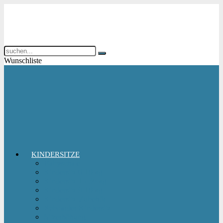
Wunschliste
KINDERSITZE
Babyschale
Kindersitz 0-18 kg
Kindersitz 15-36 kg
Kindersitz 9-18 kg
Kindersitz-Zubehör
Reboarder Kindersitz
Sitzerhöhung