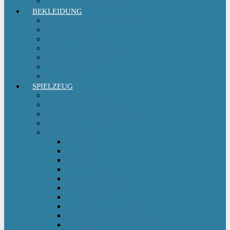
Sitzgruppe & Sitzmöbel
BEKLEIDUNG
Erstausstattungs-Set Baby
Babykleidung
Kindermode
Kinderschuhe Mädchen
Kinderschuhe Jungen
Umstandsmode
StillMode
SPIELZEUG
Babyspielzeug 0-12 m
Kinderspielzeug ab 12 m
Babybücher & Kinderbücher
Hörspiele für Kinder
Kids Fahrzeuge
Bobby Car
Dreirad
Go Kart
Handwagen
Elektro Kinderauto
Ferngesteuertes Auto
Kinderfahrrad
Kinderfahrzeug Zubehör
Kinderfahrzeug Anhänger
Kinderhelm