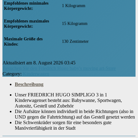
Empfohlenes minimales
‎1 Kilogramm
Körpergewicht
Empfohlenes maximales
‎15 Kilogramm
Körpergewicht
Maximale Größe des
‎130 Zentimeter
Kindes
Materialart
‎Polyester, Kunststoff, Metall
Aktualisiert am 8. August 2026 03:45
Besuchen Sie den Friedrich Hugo baby's moving art-Store
Category:
Kinderwagen
‎Innen: 100 % Baumwolle & Außen:
Materialzusammensetzung
100 % Polyester
Beschreibung
Unser FRIEDRICH HUGO SIMPLIGO 3 in 1
Kinderwagenset besteht aus: Babywanne, Sportwagen,
‎Warten Sie das Produkt regelmäßig
(ölen, reinigen und Schrauben
Autositz, Gestell und Zubehör
kontrollieren), Herausnehmbare Stoffe
Die Aufsätze können individuell in beide Richtungen (also in
Pflegeanleitung
sind Handwaschbar (Keine
UND gegen die Fahrtrichtung) auf das Gestell gesetzt werden
Maschinenwäsche),
Die Schwenkräder sorgen für eine besonders gute
Bedienungsanleitungen &
Manövrierfähigkeit in der Stadt
Aufbauanleitungen im Servicecenter