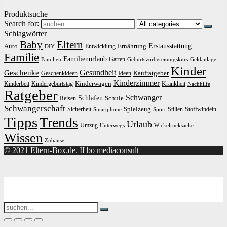
Produktsuche
Search for:
Schlagwörter
Baby
Eltern
Erstausstattung
Auto
Ernährung
Entwicklung
DIY
Familie
Familienurlaub
Garten
Familien
Geburtsvorbereitungskurs
Geldanlage
Kinder
Gesundheit
Geschenke
Kaufratgeber
Geschenkideen
Ideen
Kinderzimmer
Kinderwagen
Kinderbett
Kindergeburtstag
Krankheit
Nachhilfe
Ratgeber
Schwanger
Schlafen
Schule
Reisen
Schwangerschaft
Spielzeug
Sicherheit
Stillen
Stoffwindeln
Smartphone
Sport
Tipps
Trends
Urlaub
Umzug
Unterwegs
Wickelrucksäcke
Wissen
Zuhause
© 2021 Eltern-Box.de. II bo mediaconsult