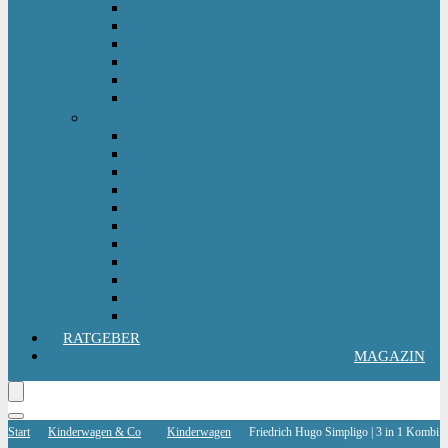
Kinderlaufrad
Kinderroller & Scooter
Kindertraktor
Lauflernwagen
Rutscher
Sitzfahrzeuge
Outdoorspielzeug
Gartenspielzeug
Hüpfburg
Hüpftier
Klettern & Turnen
Rutschen & Wippen
Sand- Wassertisch I Matschküche
Sandkasten
Sandspielzeug
Schaukel
Spielturm & Spielhaus
Wasserspielzeug
RATGEBER
MAGAZIN
Start
Kinderwagen & Co
Kinderwagen
Friedrich Hugo Simpligo | 3 in 1 Kombi