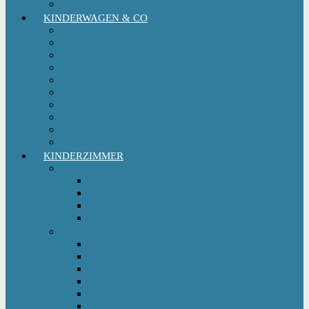
Kinderfahrradsitz
KINDERWAGEN & CO
Babytrage
Buggy
Kinderwagen
Sportwagen
Retro Kinderwagen
Tragetuch
Wickeltasche
Wickelrucksack
Zwillings & Geschwisterwagen
Kinderfahrradanhänger
KINDERZIMMER
Babyschlafsack
Ganzjahresschlafsack
Pucksack
Sommerschlafsack
Winterschlafsack
Solo Möbel
Babywippe & Babyschaukel
Babywiege I Beistellbett
Babybetten
Hochstuhl
Hochbett Kinder
Kinderbett