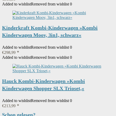
Added to wishlist
Artikelgewicht
Removed from wishlist
0
‎16 kg
Kinderkraft Kombi-Kinderwagen »Kombi
Kinderwagen Moov, 3in1, schwarz«
Added to wishlist
Removed from wishlist
0
€
298,99
Added to wishlist
Removed from wishlist
0
Hauck Kombi-Kinderwagen »Kombi
Kinderwagen Shopper SLX Trioset,«
Added to wishlist
Removed from wishlist
0
€
213,99
Schon gelesen?