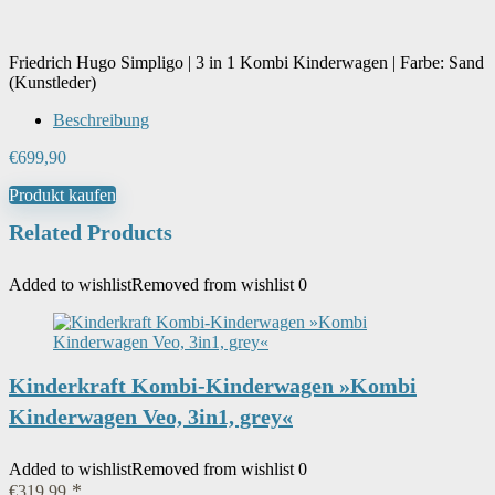
‎5-Punkte-Sicherheits-Gurt,
Einkaufskorb, Frontbügel, Für
Friedrich Hugo Simpligo | 3 in 1 Kombi Kinderwagen | Farbe: Sand
Neugeborene geeignet,
(Kunstleder)
Höhenverstellbarer Schiebegriff,
Besondere Merkmale
Kompakt klappbar, Komplett Faltbar,
Beschreibung
Regenschutz, Moskitonetz,
Schwenkräder, Verdeck, 3in1
€
699,90
Komplettset, pflegeleichte Stoffe,
Zertifiziert EN1888
Produkt kaufen
Related Products
Number Of Items
‎1
Added to wishlist
Removed from wishlist
0
Benötigt Batterien
‎Nein
Kinderkraft Kombi-Kinderwagen »Kombi
Art des Gurtes
‎5-Punkt Gurt
Kinderwagen Veo, 3in1, grey«
Sitzkapazität
‎1
Added to wishlist
Removed from wishlist
0
€
319,99