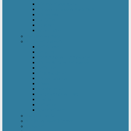
Kinderkleiderschrank
Kinderkommode & Nachttisch
Kinderregal
Laufgitter
Reisebett
Wickelmöbel
Babyüberwachung
Kinderbett-Zubehör
Betteinlagen
Bettgitter
Betthimmel & Himmelstange
Kinder & Baby Bettwäsche
Betttunnel
Einschlagdecke
Kindermatratzen
Kissen
Krabbeldecke
Lattenrahmen & -roste
Nestchen
Bettdecke
Spannbettlaken
Babyzimmer Set
Kinder- & Jugendzimmer
Sicherheit