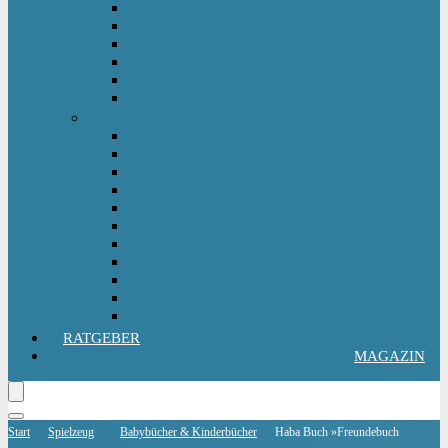
Kinderlaufrad
Kinderroller & Scooter
Kindertraktor
Lauflernwagen
Rutscher
Sitzfahrzeuge
Outdoorspielzeug
Gartenspielzeug
Hüpfburg
Hüpftier
Klettern & Turnen
Rutschen & Wippen
Sand- Wassertisch I Matschküche
Sandkasten
Sandspielzeug
Schaukel
Spielturm & Spielhaus
Wasserspielzeug
RATGEBER
MAGAZIN
Start
Spielzeug
Babybücher & Kinderbücher
Haba Buch »Freundebuch