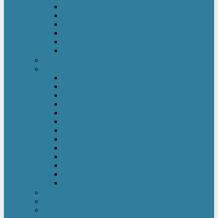
Kinderkleiderschrank
Kinderkommode & Nachttisch
Kinderregal
Laufgitter
Reisebett
Wickelmöbel
Babyüberwachung
Kinderbett-Zubehör
Betteinlagen
Bettgitter
Betthimmel & Himmelstange
Kinder & Baby Bettwäsche
Betttunnel
Einschlagdecke
Kindermatratzen
Kissen
Krabbeldecke
Lattenrahmen & -roste
Nestchen
Bettdecke
Spannbettlaken
Babyzimmer Set
Kinder- & Jugendzimmer
Sicherheit