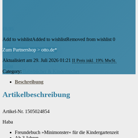
€
8,95
Add to wishlist
Added to wishlist
Removed from wishlist
0
Zum Partnershop > otto.de*
Aktualisiert am 29. Juli 2026 01:21
II Preis inkl. 19% MwSt.
Haba
Category:
Babybücher & Kinderbücher
Beschreibung
Artikelbeschreibung
Artikel-Nr. 1505024854
Haba
Freundebuch »Minimonster« für die Kindergartenzeit
Ab 3 Jahren