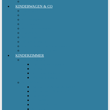
Kinderfahrradsitz
KINDERWAGEN & CO
Babytrage
Buggy
Kinderwagen
Sportwagen
Retro Kinderwagen
Tragetuch
Wickeltasche
Wickelrucksack
Zwillings & Geschwisterwagen
Kinderfahrradanhänger
KINDERZIMMER
Babyschlafsack
Ganzjahresschlafsack
Pucksack
Sommerschlafsack
Winterschlafsack
Solo Möbel
Babywippe & Babyschaukel
Babywiege I Beistellbett
Babybetten
Hochstuhl
Hochbett Kinder
Kinderbett