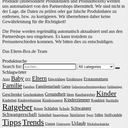
Produkte (insbesondere Produktlisten und Produktboxen) werden
uns automatisiert von den Partnershops übermittelt. Wir sind nicht in
der Lage, die Daten zu prüfen oder gar falsche Produktdaten zu
entfernen, bzw. zu korrigieren. Wir übernehmen daher keine
Gewährleistung für die Richtigkeit!
Die Preise werden regelmäßig automatisch aktualisiert und aus den
Partnershops neu eingelesen. Es kann trotzdem zu
Preisunterschieden kommen. Wir bitten dies zu entschuldigen.
Das Eltern-Box.de Team
Produktsuche
Search for:
Schlagwörter
Baby
Eltern
Erstausstattung
Auto
Ernährung
Entwicklung
DIY
Familie
Familienurlaub
Garten
Familien
Geburtsvorbereitungskurs
Geldanlage
Kinder
Gesundheit
Geschenke
Kaufratgeber
Geschenkideen
Ideen
Kinderzimmer
Kinderwagen
Kinderbett
Kindergeburtstag
Krankheit
Nachhilfe
Ratgeber
Schwanger
Schlafen
Schule
Reisen
Schwangerschaft
Spielzeug
Sicherheit
Stillen
Stoffwindeln
Smartphone
Sport
Tipps
Trends
Urlaub
Umzug
Unterwegs
Wickelrucksäcke