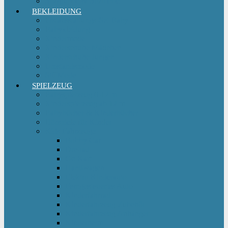
Sitzgruppe & Sitzmöbel
BEKLEIDUNG
Erstausstattungs-Set Baby
Babykleidung
Kindermode
Kinderschuhe Mädchen
Kinderschuhe Jungen
Umstandsmode
StillMode
SPIELZEUG
Babyspielzeug 0-12 m
Kinderspielzeug ab 12 m
Babybücher & Kinderbücher
Hörspiele für Kinder
Kids Fahrzeuge
Bobby Car
Dreirad
Go Kart
Handwagen
Elektro Kinderauto
Ferngesteuertes Auto
Kinderfahrrad
Kinderfahrzeug Zubehör
Kinderfahrzeug Anhänger
Kinderhelm