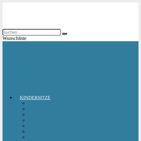
Wunschliste
KINDERSITZE
Babyschale
Kindersitz 0-18 kg
Kindersitz 15-36 kg
Kindersitz 9-18 kg
Kindersitz-Zubehör
Reboarder Kindersitz
Sitzerhöhung