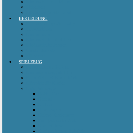
Kinder- & Jugendzimmer
Sicherheit
Sitzgruppe & Sitzmöbel
BEKLEIDUNG
Erstausstattungs-Set Baby
Babykleidung
Kindermode
Kinderschuhe Mädchen
Kinderschuhe Jungen
Umstandsmode
StillMode
SPIELZEUG
Babyspielzeug 0-12 m
Kinderspielzeug ab 12 m
Babybücher & Kinderbücher
Hörspiele für Kinder
Kids Fahrzeuge
Bobby Car
Dreirad
Go Kart
Handwagen
Elektro Kinderauto
Ferngesteuertes Auto
Kinderfahrrad
Kinderfahrzeug Zubehör