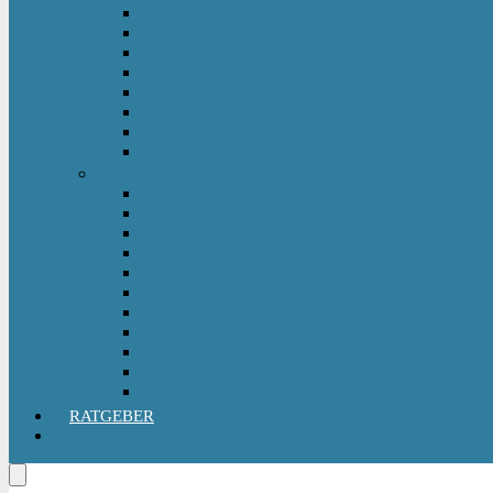
Kinderfahrzeug Anhänger
Kinderhelm
Kinderlaufrad
Kinderroller & Scooter
Kindertraktor
Lauflernwagen
Rutscher
Sitzfahrzeuge
Outdoorspielzeug
Gartenspielzeug
Hüpfburg
Hüpftier
Klettern & Turnen
Rutschen & Wippen
Sand- Wassertisch I Matschküche
Sandkasten
Sandspielzeug
Schaukel
Spielturm & Spielhaus
Wasserspielzeug
RATGEBER