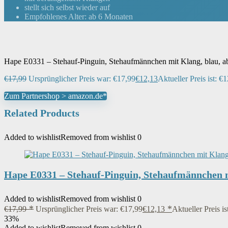
Batterien inbegriffen
‎Nein
stellt sich selbst wieder auf
Empfohlenes Alter: ab 6 Monaten
Material
‎Holz
Hape E0331 – Stehauf-Pinguin, Stehaufmännchen mit Klang, blau, 
Fernsteuerung enthalten
‎Nein
€
17,99
Ursprünglicher Preis war: €17,99
€
12,13
Aktueller Preis ist: €1
Farbe
‎Blue
Zum Partnershop > amazon.de*
Related Products
Zielgruppe
‎Mädchen
Added to wishlist
Removed from wishlist
0
Artikelgewicht
‎430 g
Hape E0331 – Stehauf-Pinguin, Stehaufmännchen m
Added to wishlist
Removed from wishlist
0
€
17,99
Ursprünglicher Preis war: €17,99
€
12,13
Aktueller Preis is
33%
Added to wishlist
Removed from wishlist
0