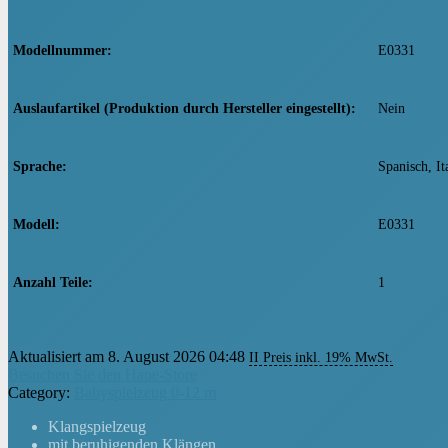
Modellnummer
‎E0331
Auslaufartikel (Produktion durch Hersteller eingestellt)
‎Nein
Sprache
‎Spanisch, I
Modell
‎E0331
Anzahl Teile
‎1
Zusammenbau nötig
‎Nein
Aktualisiert am 8. August 2026 04:48
II Preis inkl. 19% MwSt.
Besuchen Sie den Hape-Store
Category:
Babyspielzeug 0-12 m
Batterien notwendig
‎Nein
Klangspielzeug
mit beruhigenden Klängen