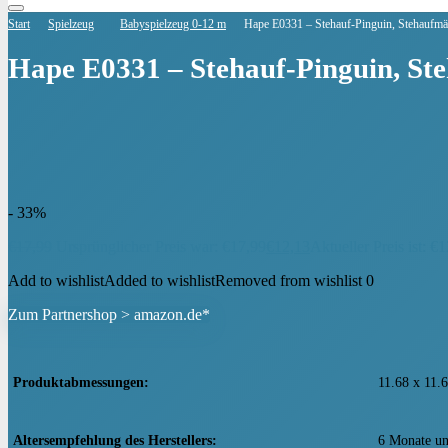
Start
Spielzeug
Babyspielzeug 0-12 m
Hape E0331 – Stehauf-Pinguin, Stehaufmä
Hape E0331 – Stehauf-Pinguin, St
- 33%
€
17,99
Ursprünglicher Preis war: €17,99
€
12,13
Aktueller Preis ist: €1
Add to wishlist
Added to wishlist
Removed from wishlist
0
Zum Partnershop > amazon.de*
Produktabmessungen
‎11.68 x 11
Altersempfehlung des Herstellers
‎6 Monate un