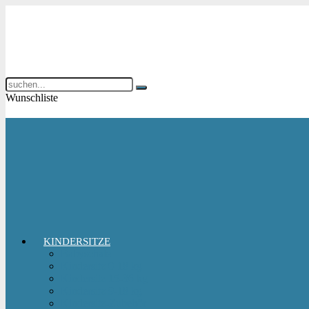
Wunschliste
KINDERSITZE
Babyschale
Kindersitz 0-18 kg
Kindersitz 15-36 kg
Kindersitz 9-18 kg
Kindersitz-Zubehör