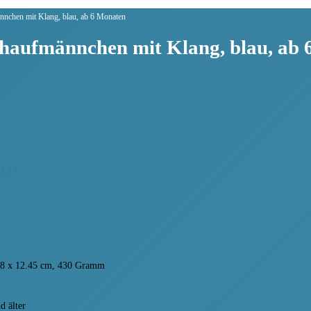
nnchen mit Klang, blau, ab 6 Monaten
ehaufmännchen mit Klang, blau, ab
2,13.
.68 x 12.45 cm, 430 Gramm
d älter