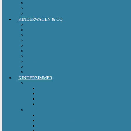
Reboarder Kindersitz
Sitzerhöhung
Kinderfahrradsitz
KINDERWAGEN & CO
Babytrage
Buggy
Kinderwagen
Sportwagen
Retro Kinderwagen
Tragetuch
Wickeltasche
Wickelrucksack
Zwillings & Geschwisterwagen
Kinderfahrradanhänger
KINDERZIMMER
Babyschlafsack
Ganzjahresschlafsack
Pucksack
Sommerschlafsack
Winterschlafsack
Solo Möbel
Babywippe & Babyschaukel
Babywiege I Beistellbett
Babybetten
Hochstuhl