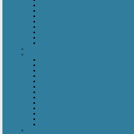
Hochbett Kinder
Kinderbett
Kinderkleiderschrank
Kinderkommode & Nachttisch
Kinderregal
Laufgitter
Reisebett
Wickelmöbel
Babyüberwachung
Kinderbett-Zubehör
Betteinlagen
Bettgitter
Betthimmel & Himmelstange
Kinder & Baby Bettwäsche
Betttunnel
Einschlagdecke
Kindermatratzen
Kissen
Krabbeldecke
Lattenrahmen & -roste
Nestchen
Bettdecke
Spannbettlaken
Babyzimmer Set