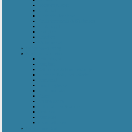
Hochbett Kinder
Kinderbett
Kinderkleiderschrank
Kinderkommode & Nachttisch
Kinderregal
Laufgitter
Reisebett
Wickelmöbel
Babyüberwachung
Kinderbett-Zubehör
Betteinlagen
Bettgitter
Betthimmel & Himmelstange
Kinder & Baby Bettwäsche
Betttunnel
Einschlagdecke
Kindermatratzen
Kissen
Krabbeldecke
Lattenrahmen & -roste
Nestchen
Bettdecke
Spannbettlaken
Babyzimmer Set