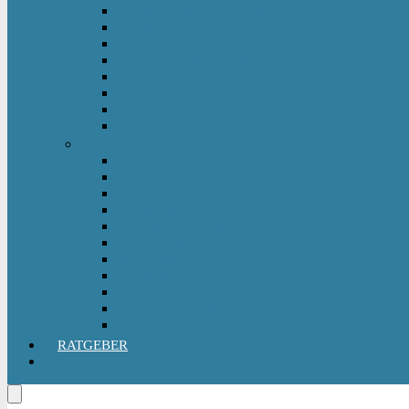
Kinderfahrzeug Anhänger
Kinderhelm
Kinderlaufrad
Kinderroller & Scooter
Kindertraktor
Lauflernwagen
Rutscher
Sitzfahrzeuge
Outdoorspielzeug
Gartenspielzeug
Hüpfburg
Hüpftier
Klettern & Turnen
Rutschen & Wippen
Sand- Wassertisch I Matschküche
Sandkasten
Sandspielzeug
Schaukel
Spielturm & Spielhaus
Wasserspielzeug
RATGEBER