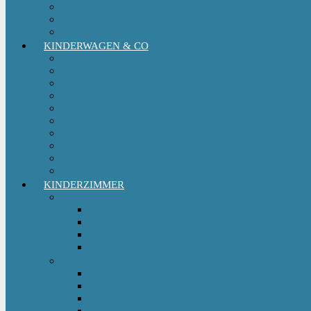
Reboarder Kindersitz
Sitzerhöhung
Kinderfahrradsitz
KINDERWAGEN & CO
Babytrage
Buggy
Kinderwagen
Sportwagen
Retro Kinderwagen
Tragetuch
Wickeltasche
Wickelrucksack
Zwillings & Geschwisterwagen
Kinderfahrradanhänger
KINDERZIMMER
Babyschlafsack
Ganzjahresschlafsack
Pucksack
Sommerschlafsack
Winterschlafsack
Solo Möbel
Babywippe & Babyschaukel
Babywiege I Beistellbett
Babybetten
Hochstuhl