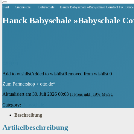
Start
Kindersitze
Babyschale
Hauck Babyschale »Babyschale Comfort Fix, Black
Hauck Babyschale »Babyschale Com
€
299,90
Add to wishlist
Added to wishlist
Removed from wishlist
0
Zum Partnershop > otto.de*
Aktualisiert am 30. Juli 2026 00:03
II Preis inkl. 19% MwSt.
Hauck
Category:
Babyschale
Beschreibung
Artikelbeschreibung