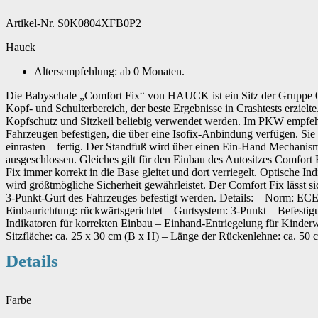
Artikel-Nr. S0K0804XFB0P2
Hauck
Altersempfehlung: ab 0 Monaten.
Die Babyschale „Comfort Fix“ von HAUCK ist ein Sitz der Gruppe 0+ 
Kopf- und Schulterbereich, der beste Ergebnisse in Crashtests erzie
Kopfschutz und Sitzkeil beliebig verwendet werden. Im PKW empfehlen
Fahrzeugen befestigen, die über eine Isofix-Anbindung verfügen. Si
einrasten – fertig. Der Standfuß wird über einen Ein-Hand Mechanism
ausgeschlossen. Gleiches gilt für den Einbau des Autositzes Comfort F
Fix immer korrekt in die Base gleitet und dort verriegelt. Optische 
wird größtmögliche Sicherheit gewährleistet. Der Comfort Fix lässt 
3-Punkt-Gurt des Fahrzeuges befestigt werden. Details: – Norm: ECE 
Einbaurichtung: rückwärtsgerichtet – Gurtsystem: 3-Punkt – Befestig
Indikatoren für korrekten Einbau – Einhand-Entriegelung für Kinde
Sitzfläche: ca. 25 x 30 cm (B x H) – Länge der Rückenlehne: ca. 50
Details
Farbe