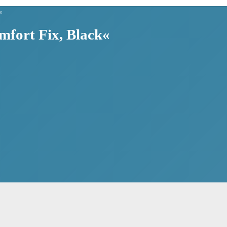
«
fort Fix, Black«