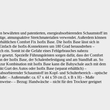
n bewährten und patentierten, energieabsorbierenden Schaumstoff im
ertige, atmungsaktive Stretchmaterialien verwendet. Außerdem können
tlichen Comfort Fix Isofix Base. Die Isofix Base lässt sich in
. Einfach die Isofix-Konnektoren um 180 Grad herausdrehen –
h ein. Somit ist die Gefahr eines Fehlgebrauches nahezu
e gesetzt. Spezielle Führungsleisten sorgen dafür, dass der Comfort
 an der Isofix Base, der Schalenbefestigung und am Standfuß an. So
iv zur Kombination mit Isofix Base kann die Babyschale auch mit dem
 Gurt des Autos oder Isofix Base (separat erhältlich) –
eabsorbierender Schaumstoff im Kopf- und Schulterbereich – optische
 Maße: – Außenmaße: ca. 67 x 44 x 59 cm (L x B x H) – Maße
hinweise– – Bezug: Handwäsche – nicht für den Trockner geeignet