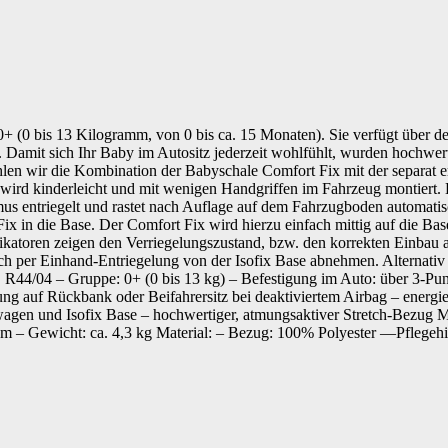
(0 bis 13 Kilogramm, von 0 bis ca. 15 Monaten). Sie verfügt über de
lte. Damit sich Ihr Baby im Autositz jederzeit wohlfühlt, wurden hochw
 wir die Kombination der Babyschale Comfort Fix mit der separat erhäl
e wird kinderleicht und mit wenigen Handgriffen im Fahrzeug montiert
us entriegelt und rastet nach Auflage auf dem Fahrzugboden automatisc
ix in die Base. Der Comfort Fix wird hierzu einfach mittig auf die Bas
Indikatoren zeigen den Verriegelungszustand, bzw. den korrekten Einbau
sich per Einhand-Entriegelung von der Isofix Base abnehmen. Alternat
R44/04 – Gruppe: 0+ (0 bis 13 kg) – Befestigung im Auto: über 3-Punkt
ung auf Rückbank oder Beifahrersitz bei deaktiviertem Airbag – energi
rwagen und Isofix Base – hochwertiger, atmungsaktiver Stretch-Bezug
 cm – Gewicht: ca. 4,3 kg Material: – Bezug: 100% Polyester —Pflege