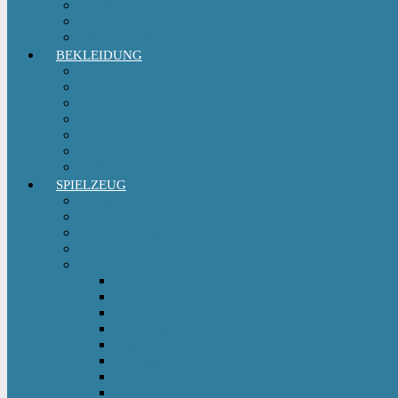
Kinder- & Jugendzimmer
Sicherheit
Sitzgruppe & Sitzmöbel
BEKLEIDUNG
Erstausstattungs-Set Baby
Babykleidung
Kindermode
Kinderschuhe Mädchen
Kinderschuhe Jungen
Umstandsmode
StillMode
SPIELZEUG
Babyspielzeug 0-12 m
Kinderspielzeug ab 12 m
Babybücher & Kinderbücher
Hörspiele für Kinder
Kids Fahrzeuge
Bobby Car
Dreirad
Go Kart
Handwagen
Elektro Kinderauto
Ferngesteuertes Auto
Kinderfahrrad
Kinderfahrzeug Zubehör