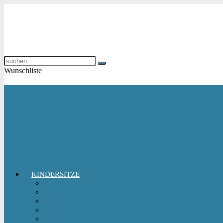
Wunschliste
KINDERSITZE
Babyschale
Kindersitz 0-18 kg
Kindersitz 15-36 kg
Kindersitz 9-18 kg
Kindersitz-Zubehör