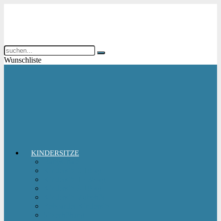
Wunschliste
KINDERSITZE
Babyschale
Kindersitz 0-18 kg
Kindersitz 15-36 kg
Kindersitz 9-18 kg
Kindersitz-Zubehör
Reboarder Kindersitz
Sitzerhöhung