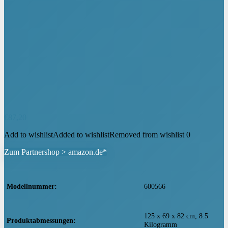
€
87,20
Add to wishlist
Added to wishlist
Removed from wishlist
0
Zum Partnershop > amazon.de*
Modellnummer
‎600566
‎125 x 69 x 82 cm, 8.5
Produktabmessungen
Kilogramm