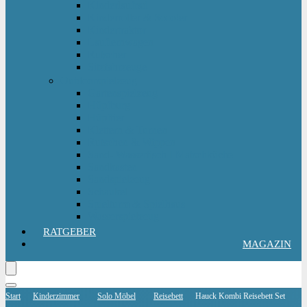
Kinderlaufrad
Kinderroller & Scooter
Kindertraktor
Lauflernwagen
Rutscher
Sitzfahrzeuge
Outdoorspielzeug
Gartenspielzeug
Hüpfburg
Hüpftier
Klettern & Turnen
Rutschen & Wippen
Sand- Wassertisch I Matschküche
Sandkasten
Sandspielzeug
Schaukel
Spielturm & Spielhaus
Wasserspielzeug
RATGEBER
MAGAZIN
Start
Kinderzimmer
Solo Möbel
Reisebett
Hauck Kombi Reisebett Set