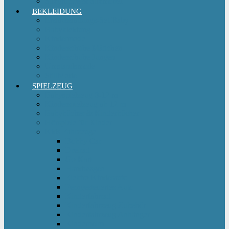
Sitzgruppe & Sitzmöbel
BEKLEIDUNG
Erstausstattungs-Set Baby
Babykleidung
Kindermode
Kinderschuhe Mädchen
Kinderschuhe Jungen
Umstandsmode
StillMode
SPIELZEUG
Babyspielzeug 0-12 m
Kinderspielzeug ab 12 m
Babybücher & Kinderbücher
Hörspiele für Kinder
Kids Fahrzeuge
Bobby Car
Dreirad
Go Kart
Handwagen
Elektro Kinderauto
Ferngesteuertes Auto
Kinderfahrrad
Kinderfahrzeug Zubehör
Kinderfahrzeug Anhänger
Kinderhelm