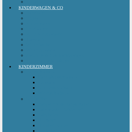
Kinderfahrradsitz
KINDERWAGEN & CO
Babytrage
Buggy
Kinderwagen
Sportwagen
Retro Kinderwagen
Tragetuch
Wickeltasche
Wickelrucksack
Zwillings & Geschwisterwagen
Kinderfahrradanhänger
KINDERZIMMER
Babyschlafsack
Ganzjahresschlafsack
Pucksack
Sommerschlafsack
Winterschlafsack
Solo Möbel
Babywippe & Babyschaukel
Babywiege I Beistellbett
Babybetten
Hochstuhl
Hochbett Kinder
Kinderbett