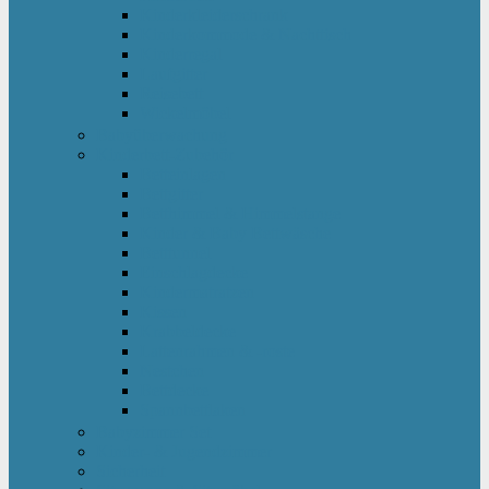
Kinderkleiderschrank
Kinderkommode & Nachttisch
Kinderregal
Laufgitter
Reisebett
Wickelmöbel
Babyüberwachung
Kinderbett-Zubehör
Betteinlagen
Bettgitter
Betthimmel & Himmelstange
Kinder & Baby Bettwäsche
Betttunnel
Einschlagdecke
Kindermatratzen
Kissen
Krabbeldecke
Lattenrahmen & -roste
Nestchen
Bettdecke
Spannbettlaken
Babyzimmer Set
Kinder- & Jugendzimmer
Sicherheit