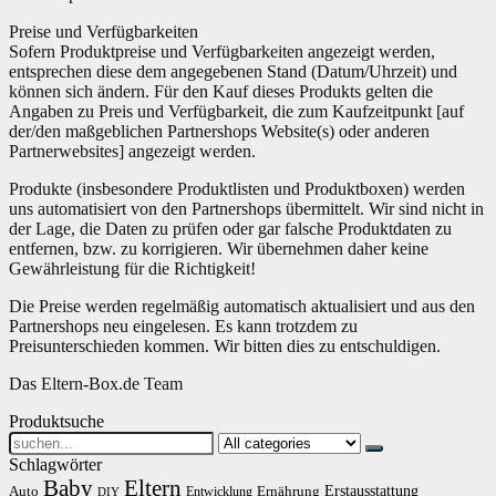
Preise und Verfügbarkeiten
Sofern Produktpreise und Verfügbarkeiten angezeigt werden,
entsprechen diese dem angegebenen Stand (Datum/Uhrzeit) und
können sich ändern. Für den Kauf dieses Produkts gelten die
Angaben zu Preis und Verfügbarkeit, die zum Kaufzeitpunkt [auf
der/den maßgeblichen Partnershops Website(s) oder anderen
Partnerwebsites] angezeigt werden.
Produkte (insbesondere Produktlisten und Produktboxen) werden
uns automatisiert von den Partnershops übermittelt. Wir sind nicht in
der Lage, die Daten zu prüfen oder gar falsche Produktdaten zu
entfernen, bzw. zu korrigieren. Wir übernehmen daher keine
Gewährleistung für die Richtigkeit!
Die Preise werden regelmäßig automatisch aktualisiert und aus den
Partnershops neu eingelesen. Es kann trotzdem zu
Preisunterschieden kommen. Wir bitten dies zu entschuldigen.
Das Eltern-Box.de Team
Produktsuche
Search
for:
Schlagwörter
Baby
Eltern
Erstausstattung
Auto
Ernährung
Entwicklung
DIY