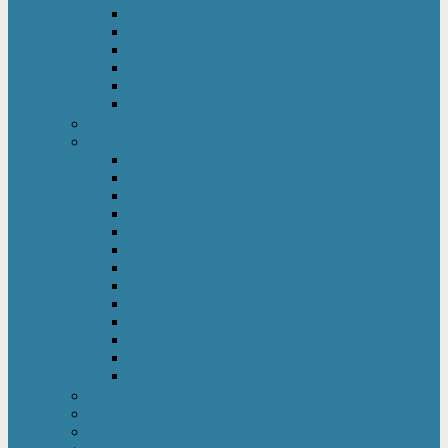
Kinderkleiderschrank
Kinderkommode & Nachttisch
Kinderregal
Laufgitter
Reisebett
Wickelmöbel
Babyüberwachung
Kinderbett-Zubehör
Betteinlagen
Bettgitter
Betthimmel & Himmelstange
Kinder & Baby Bettwäsche
Betttunnel
Einschlagdecke
Kindermatratzen
Kissen
Krabbeldecke
Lattenrahmen & -roste
Nestchen
Bettdecke
Spannbettlaken
Babyzimmer Set
Kinder- & Jugendzimmer
Sicherheit