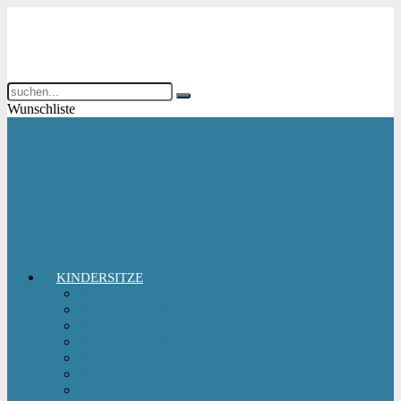
Wunschliste
KINDERSITZE
Babyschale
Kindersitz 0-18 kg
Kindersitz 15-36 kg
Kindersitz 9-18 kg
Kindersitz-Zubehör
Reboarder Kindersitz
Sitzerhöhung