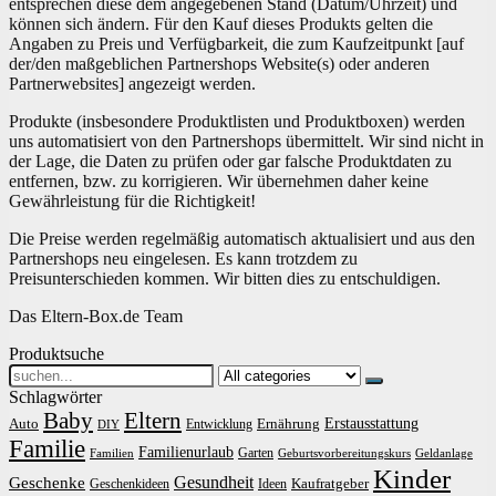
entsprechen diese dem angegebenen Stand (Datum/Uhrzeit) und
können sich ändern. Für den Kauf dieses Produkts gelten die
Angaben zu Preis und Verfügbarkeit, die zum Kaufzeitpunkt [auf
der/den maßgeblichen Partnershops Website(s) oder anderen
Partnerwebsites] angezeigt werden.
Produkte (insbesondere Produktlisten und Produktboxen) werden
uns automatisiert von den Partnershops übermittelt. Wir sind nicht in
der Lage, die Daten zu prüfen oder gar falsche Produktdaten zu
entfernen, bzw. zu korrigieren. Wir übernehmen daher keine
Gewährleistung für die Richtigkeit!
Die Preise werden regelmäßig automatisch aktualisiert und aus den
Partnershops neu eingelesen. Es kann trotzdem zu
Preisunterschieden kommen. Wir bitten dies zu entschuldigen.
Das Eltern-Box.de Team
Produktsuche
Search
for:
Schlagwörter
Baby
Eltern
Erstausstattung
Auto
Ernährung
Entwicklung
DIY
Familie
Familienurlaub
Garten
Familien
Geburtsvorbereitungskurs
Geldanlage
Kinder
Gesundheit
Geschenke
Kaufratgeber
Geschenkideen
Ideen