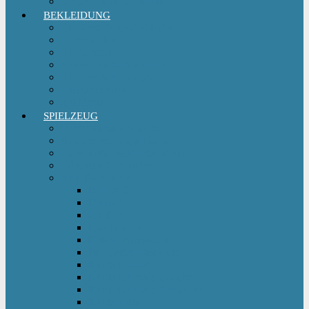
Sitzgruppe & Sitzmöbel
BEKLEIDUNG
Erstausstattungs-Set Baby
Babykleidung
Kindermode
Kinderschuhe Mädchen
Kinderschuhe Jungen
Umstandsmode
StillMode
SPIELZEUG
Babyspielzeug 0-12 m
Kinderspielzeug ab 12 m
Babybücher & Kinderbücher
Hörspiele für Kinder
Kids Fahrzeuge
Bobby Car
Dreirad
Go Kart
Handwagen
Elektro Kinderauto
Ferngesteuertes Auto
Kinderfahrrad
Kinderfahrzeug Zubehör
Kinderfahrzeug Anhänger
Kinderhelm