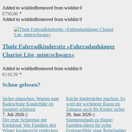
Added to wishlist
Removed from wishlist
0
€
750,00
Added to wishlist
Removed from wishlist
0
Thule Fahrradkindersitz »Fahrradanhänger
Chariot Lite, mint/schwarz«
Added to wishlist
Removed from wishlist
0
€
110,59
Schon gelesen?
Sicher planschen: Warum gute
Küche kindersicher machen: So
Badeschuhe Kinderfüße im
wird der wichtigste Raum im
Sommer schützen
Zuhause auch für Kinder sicher
7. Juli 2026
0
29. Juni 2026
0
Der erste Schneetag mit
Sommerurlaub zu Hause:
Kleinkind: Wie Familien den
Familien-Ideen für echte
Winter kindgerecht entdecken
Feriengefühle ohne Reisebudget