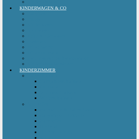
Kinderfahrradsitz
KINDERWAGEN & CO
Babytrage
Buggy
Kinderwagen
Sportwagen
Retro Kinderwagen
Tragetuch
Wickeltasche
Wickelrucksack
Zwillings & Geschwisterwagen
Kinderfahrradanhänger
KINDERZIMMER
Babyschlafsack
Ganzjahresschlafsack
Pucksack
Sommerschlafsack
Winterschlafsack
Solo Möbel
Babywippe & Babyschaukel
Babywiege I Beistellbett
Babybetten
Hochstuhl
Hochbett Kinder
Kinderbett