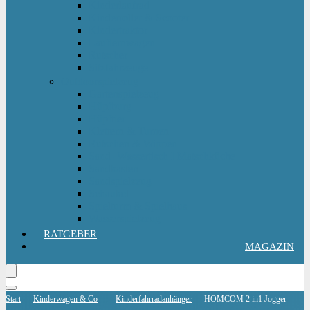
Kinderlaufrad
Kinderroller & Scooter
Kindertraktor
Lauflernwagen
Rutscher
Sitzfahrzeuge
Outdoorspielzeug
Gartenspielzeug
Hüpfburg
Hüpftier
Klettern & Turnen
Rutschen & Wippen
Sand- Wassertisch I Matschküche
Sandkasten
Sandspielzeug
Schaukel
Spielturm & Spielhaus
Wasserspielzeug
RATGEBER
MAGAZIN
Start
Kinderwagen & Co
Kinderfahrradanhänger
HOMCOM 2 in1 Jogger