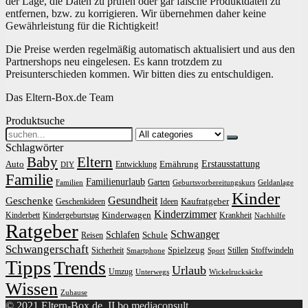
der Lage, die Daten zu prüfen oder gar falsche Produktdaten zu
entfernen, bzw. zu korrigieren. Wir übernehmen daher keine
Gewährleistung für die Richtigkeit!
Die Preise werden regelmäßig automatisch aktualisiert und aus den
Partnershops neu eingelesen. Es kann trotzdem zu
Preisunterschieden kommen. Wir bitten dies zu entschuldigen.
Das Eltern-Box.de Team
Produktsuche
Search
for:
Schlagwörter
Baby
Eltern
Erstausstattung
Auto
Ernährung
Entwicklung
DIY
Familie
Familienurlaub
Garten
Familien
Geburtsvorbereitungskurs
Geldanlage
Kinder
Gesundheit
Geschenke
Kaufratgeber
Geschenkideen
Ideen
Kinderzimmer
Kinderwagen
Kinderbett
Kindergeburtstag
Krankheit
Nachhilfe
Ratgeber
Schwanger
Schlafen
Schule
Reisen
Schwangerschaft
Spielzeug
Sicherheit
Stillen
Stoffwindeln
Smartphone
Sport
Tipps
Trends
Urlaub
Umzug
Unterwegs
Wickelrucksäcke
Wissen
Zuhause
© 2021 Eltern-Box.de. II bo mediaconsult