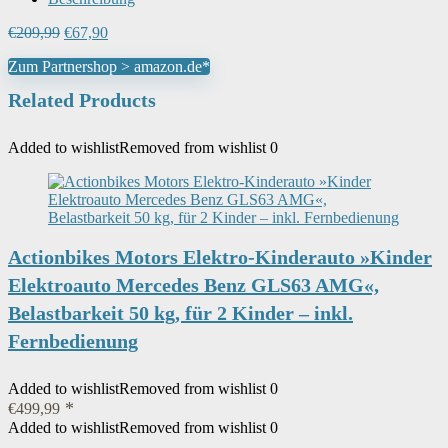
Ursprünglicher
Aktueller
€
209,99
€
67,90
Preis
Preis
Zum Partnershop > amazon.de*
war:
ist:
€209,99
€67,90.
Related Products
Added to wishlist
Removed from wishlist
0
Actionbikes Motors Elektro-Kinderauto »Kinder
Elektroauto Mercedes Benz GLS63 AMG«,
Belastbarkeit 50 kg, für 2 Kinder – inkl.
Fernbedienung
Added to wishlist
Removed from wishlist
0
€
499,99
Added to wishlist
Removed from wishlist
0