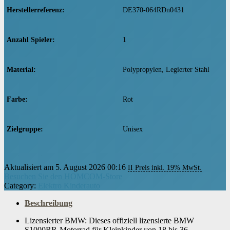
Herstellerreferenz
‎DE370-064RDn0431
Anzahl Spieler
‎1
Material
‎Polypropylen, Legierter Stahl
Farbe
‎Rot
Zielgruppe
‎Unisex
Artikelgewicht
‎4 kg
Aktualisiert am 5. August 2026 00:16
II Preis inkl. 19% MwSt.
Besuchen Sie den HOMCOM-Store
Category:
Elektro Kinderauto
Beschreibung
Lizensierter BMW: Dieses offiziell lizensierte BMW
S1000RR-Motorrad für Kleinkinder von 18 bis 36