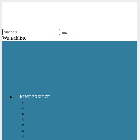
Wunschliste
KINDERSITZE
Babyschale
Kindersitz 0-18 kg
Kindersitz 15-36 kg
Kindersitz 9-18 kg
Kindersitz-Zubehör
Reboarder Kindersitz
Sitzerhöhung