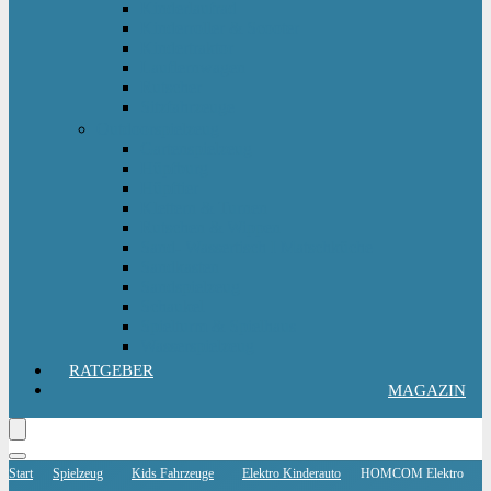
Kinderlaufrad
Kinderroller & Scooter
Kindertraktor
Lauflernwagen
Rutscher
Sitzfahrzeuge
Outdoorspielzeug
Gartenspielzeug
Hüpfburg
Hüpftier
Klettern & Turnen
Rutschen & Wippen
Sand- Wassertisch I Matschküche
Sandkasten
Sandspielzeug
Schaukel
Spielturm & Spielhaus
Wasserspielzeug
RATGEBER
MAGAZIN
Start
Spielzeug
Kids Fahrzeuge
Elektro Kinderauto
HOMCOM Elektro