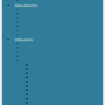
Sitzgruppe & Sitzmöbel
BEKLEIDUNG
Erstausstattungs-Set Baby
Babykleidung
Kindermode
Kinderschuhe Mädchen
Kinderschuhe Jungen
Umstandsmode
StillMode
SPIELZEUG
Babyspielzeug 0-12 m
Kinderspielzeug ab 12 m
Babybücher & Kinderbücher
Hörspiele für Kinder
Kids Fahrzeuge
Bobby Car
Dreirad
Go Kart
Handwagen
Elektro Kinderauto
Ferngesteuertes Auto
Kinderfahrrad
Kinderfahrzeug Zubehör
Kinderfahrzeug Anhänger
Kinderhelm