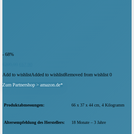
- 68%
Ursprünglicher
Aktueller
€
209,99
€
67,90
Preis
Preis
Add to wishlist
Added to wishlist
Removed from wishlist
0
war:
ist:
€209,99
€67,90.
Zum Partnershop > amazon.de*
Produktabmessungen
‎66 x 37 x 44 cm, 4 Kilogramm
Altersempfehlung des Herstellers
‎18 Monate – 3 Jahre