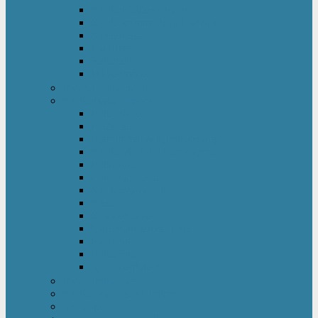
Kinderkleiderschrank
Kinderkommode & Nachttisch
Kinderregal
Laufgitter
Reisebett
Wickelmöbel
Babyüberwachung
Kinderbett-Zubehör
Betteinlagen
Bettgitter
Betthimmel & Himmelstange
Kinder & Baby Bettwäsche
Betttunnel
Einschlagdecke
Kindermatratzen
Kissen
Krabbeldecke
Lattenrahmen & -roste
Nestchen
Bettdecke
Spannbettlaken
Babyzimmer Set
Kinder- & Jugendzimmer
Sicherheit