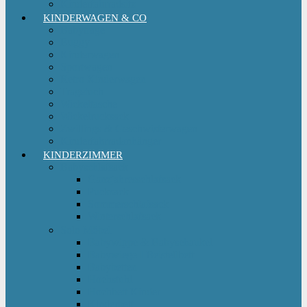
Kinderfahrradsitz
KINDERWAGEN & CO
Babytrage
Buggy
Kinderwagen
Sportwagen
Retro Kinderwagen
Tragetuch
Wickeltasche
Wickelrucksack
Zwillings & Geschwisterwagen
Kinderfahrradanhänger
KINDERZIMMER
Babyschlafsack
Ganzjahresschlafsack
Pucksack
Sommerschlafsack
Winterschlafsack
Solo Möbel
Babywippe & Babyschaukel
Babywiege I Beistellbett
Babybetten
Hochstuhl
Hochbett Kinder
Kinderbett