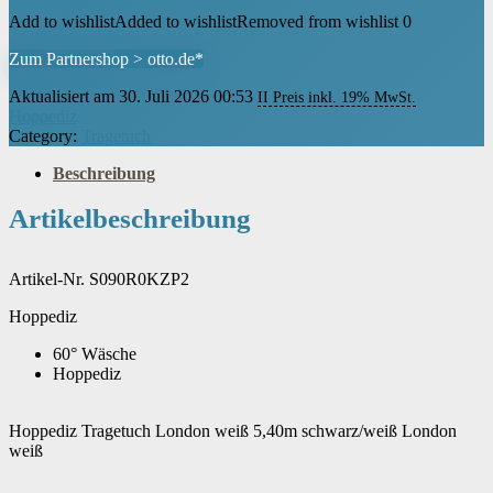
Add to wishlist
Added to wishlist
Removed from wishlist
0
Zum Partnershop > otto.de*
Aktualisiert am 30. Juli 2026 00:53
II Preis inkl. 19% MwSt.
Hoppediz
Category:
Tragetuch
Beschreibung
Artikelbeschreibung
Artikel-Nr. S090R0KZP2
Hoppediz
60° Wäsche
Hoppediz
Hoppediz Tragetuch London weiß 5,40m schwarz/weiß London
weiß