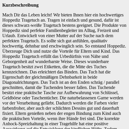
Kurzbeschreibung
Mach Dir das Leben leicht! Wir bieten Ihnen hier ein hochwertiges
Hoppediz Tragetuch an. Tragen ist einfach und gesund, dafür ist
dieses schwarz-weiße Tragetuch bestens geeignet. Die Produkte von
Hoppediz sind perfekte Familienbegleiter im Alltag, Freizeit und
Urlaub. Entwickelt von einer Mutter auf der Suche nach dem
perfekten Tragetuch. Es sollte sich gut anfühlen, qualitativ
hochwertig, dehnbar und erschwinglich sein. So entstand Hoppediz.
Überzeuge Dich und nutze die Vorteile für Eltern und Kind. Das
Hoppediz Tragetuch erfüllt das Urbedürfnis von Nähe und
Geborgenheit auf wunderbarste Weise. Dieses wunderbare
Tragetuch besitzt zwei Etiketten, die die Mitte des Tuches
kennzeichnen. Das erleichtert das Binden. Das Tuch hat die
Eigenschaft der gleichmäßigen Dehnbarkeit in beide
Diagonalrichtungen. Das Tuch ist an den Enden schräg / parallel
geschnitten, damit die Tuchenden besser fallen. Das Tuchende
besitzt eine praktische Tasche zur Aufbewahrung von Schlüssel,
Geldbörse oder Taschentücher. Die naturbelassenen Garne werden
vor der Verarbeitung gefärbt. Dadurch werden die Farben vieler
farbenfroher, aber auch der schlichten Dessins gut und dauerhaft
fixiert. Eltern genießen neben der engen Bindung zum Kind auch
die praktischen Vorteile, wenn ihre Hände frei sind. Die korrekte
Anhock-Spreizhaltung in einer Tragehilfe hat eine positive
Auswirkung auf die Entwicklung der kindlichen Hüfte. Zudem