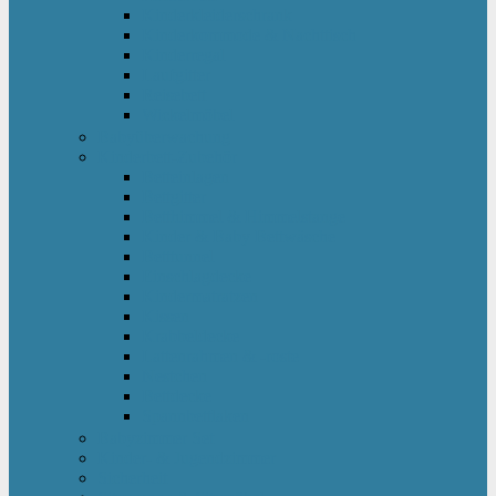
Kinderkleiderschrank
Kinderkommode & Nachttisch
Kinderregal
Laufgitter
Reisebett
Wickelmöbel
Babyüberwachung
Kinderbett-Zubehör
Betteinlagen
Bettgitter
Betthimmel & Himmelstange
Kinder & Baby Bettwäsche
Betttunnel
Einschlagdecke
Kindermatratzen
Kissen
Krabbeldecke
Lattenrahmen & -roste
Nestchen
Bettdecke
Spannbettlaken
Babyzimmer Set
Kinder- & Jugendzimmer
Sicherheit