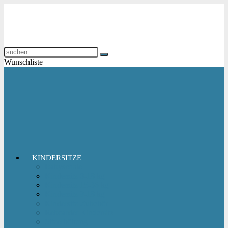
Wunschliste
KINDERSITZE
Babyschale
Kindersitz 0-18 kg
Kindersitz 15-36 kg
Kindersitz 9-18 kg
Kindersitz-Zubehör
Reboarder Kindersitz
Sitzerhöhung