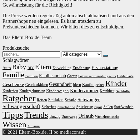
Gewährleistung für die Richtigkeit!
Die Preise werden regelmäßig automatisch aktualisiert und aus den
Partnershops neu eingelesen. Es kann trotzdem zu
Preisunterschieden kommen. Wir bitten dies zu entschuldigen.
Das Eltern-Box.de Team
Produktsuche
Search
for:
Schlagwörter
Baby
Eltern
Erstausstattung
Auto
Ernährung
Entwicklung
DIY
Familie
Familienurlaub
Garten
Familien
Geburtsvorbereitungskurs
Geldanlage
Kinder
Gesundheit
Geschenke
Kaufratgeber
Geschenkideen
Ideen
Kinderzimmer
Kinderwagen
Kinderbett
Kindergeburtstag
Krankheit
Nachhilfe
Ratgeber
Schwanger
Schlafen
Schule
Reisen
Schwangerschaft
Spielzeug
Sicherheit
Stillen
Stoffwindeln
Smartphone
Sport
Tipps
Trends
Urlaub
Umzug
Unterwegs
Wickelrucksäcke
Wissen
Zuhause
© 2021 Eltern-Box.de. II bo mediaconsult