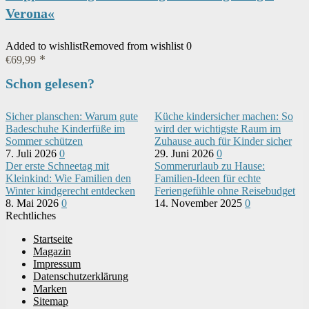
Verona«
Added to wishlist
Removed from wishlist
0
€
69,99
Schon gelesen?
Sicher planschen: Warum gute
Küche kindersicher machen: So
Badeschuhe Kinderfüße im
wird der wichtigste Raum im
Sommer schützen
Zuhause auch für Kinder sicher
7. Juli 2026
0
29. Juni 2026
0
Der erste Schneetag mit
Sommerurlaub zu Hause:
Kleinkind: Wie Familien den
Familien-Ideen für echte
Winter kindgerecht entdecken
Feriengefühle ohne Reisebudget
8. Mai 2026
0
14. November 2025
0
Rechtliches
Startseite
Magazin
Impressum
Datenschutzerklärung
Marken
Sitemap