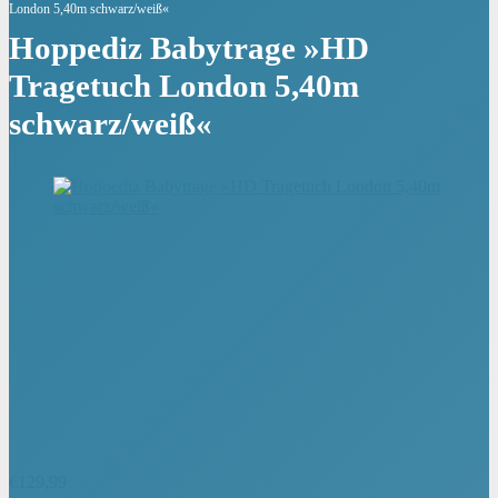
London 5,40m schwarz/weiß«
Hoppediz Babytrage »HD
Tragetuch London 5,40m
schwarz/weiß«
€
129,99