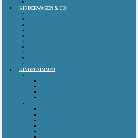
Kinderfahrradsitz
KINDERWAGEN & CO
Babytrage
Buggy
Kinderwagen
Sportwagen
Retro Kinderwagen
Tragetuch
Wickeltasche
Wickelrucksack
Zwillings & Geschwisterwagen
Kinderfahrradanhänger
KINDERZIMMER
Babyschlafsack
Ganzjahresschlafsack
Pucksack
Sommerschlafsack
Winterschlafsack
Solo Möbel
Babywippe & Babyschaukel
Babywiege I Beistellbett
Babybetten
Hochstuhl
Hochbett Kinder
Kinderbett