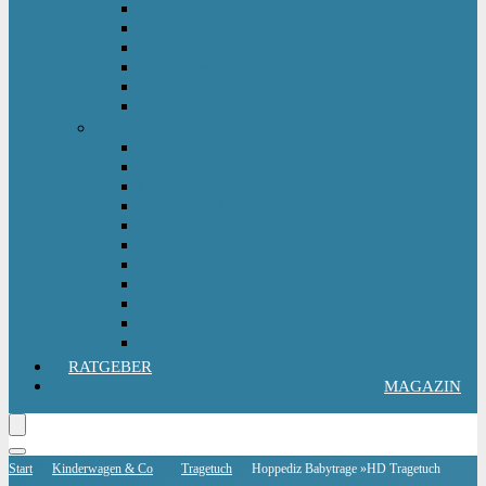
Kinderlaufrad
Kinderroller & Scooter
Kindertraktor
Lauflernwagen
Rutscher
Sitzfahrzeuge
Outdoorspielzeug
Gartenspielzeug
Hüpfburg
Hüpftier
Klettern & Turnen
Rutschen & Wippen
Sand- Wassertisch I Matschküche
Sandkasten
Sandspielzeug
Schaukel
Spielturm & Spielhaus
Wasserspielzeug
RATGEBER
MAGAZIN
Start
Kinderwagen & Co
Tragetuch
Hoppediz Babytrage »HD Tragetuch