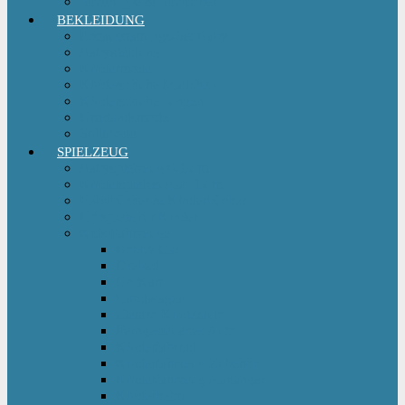
Sitzgruppe & Sitzmöbel
BEKLEIDUNG
Erstausstattungs-Set Baby
Babykleidung
Kindermode
Kinderschuhe Mädchen
Kinderschuhe Jungen
Umstandsmode
StillMode
SPIELZEUG
Babyspielzeug 0-12 m
Kinderspielzeug ab 12 m
Babybücher & Kinderbücher
Hörspiele für Kinder
Kids Fahrzeuge
Bobby Car
Dreirad
Go Kart
Handwagen
Elektro Kinderauto
Ferngesteuertes Auto
Kinderfahrrad
Kinderfahrzeug Zubehör
Kinderfahrzeug Anhänger
Kinderhelm