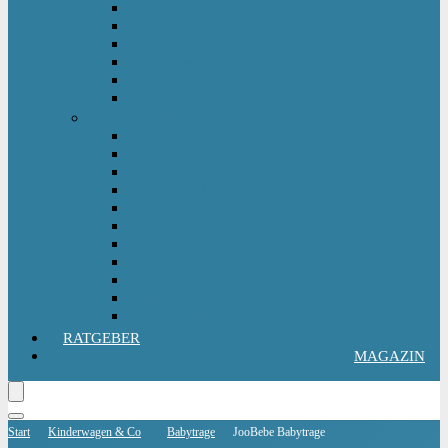
Kinderlaufrad
Kinderroller & Scooter
Kindertraktor
Lauflernwagen
Rutscher
Sitzfahrzeuge
Outdoorspielzeug
Gartenspielzeug
Hüpfburg
Hüpftier
Klettern & Turnen
Rutschen & Wippen
Sand- Wassertisch I Matschküche
Sandkasten
Sandspielzeug
Schaukel
Spielturm & Spielhaus
Wasserspielzeug
RATGEBER
MAGAZIN
Start
Kinderwagen & Co
Babytrage
JooBebe Babytrage