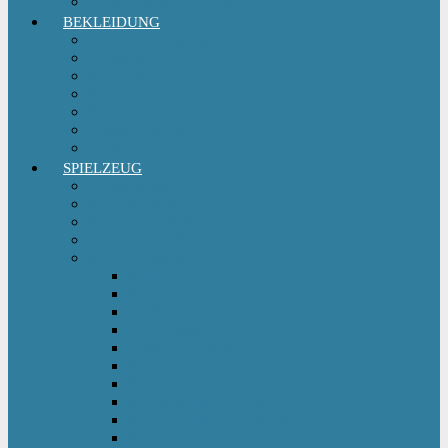
Sitzgruppe & Sitzmöbel
BEKLEIDUNG
Erstausstattungs-Set Baby
Babykleidung
Kindermode
Kinderschuhe Mädchen
Kinderschuhe Jungen
Umstandsmode
StillMode
SPIELZEUG
Babyspielzeug 0-12 m
Kinderspielzeug ab 12 m
Babybücher & Kinderbücher
Hörspiele für Kinder
Kids Fahrzeuge
Bobby Car
Dreirad
Go Kart
Handwagen
Elektro Kinderauto
Ferngesteuertes Auto
Kinderfahrrad
Kinderfahrzeug Zubehör
Kinderfahrzeug Anhänger
Kinderhelm