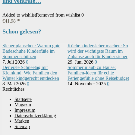
und ventrale…
Added to wishlist
Removed from wishlist
0
€
41,98
Schon gelesen?
Sicher planschen: Warum gute
Küche kindersicher machen: So
Badeschuhe Kinderfüße im
wird der wichtigste Raum im
Sommer schützen
Zuhause auch für Kinder sicher
7. Juli 2026
0
29. Juni 2026
0
Der erste Schneetag mit
Sommerurlaub zu Hause:
Kleinkind: Wie Familien den
Familien-Ideen für echte
Winter kindgerecht entdecken
Feriengefühle ohne Reisebudget
8. Mai 2026
0
14. November 2025
0
Rechtliches
Startseite
Magazin
Impressum
Datenschutzerklärung
Marken
Sitemap