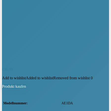
€
36,99
Add to wishlist
Added to wishlist
Removed from wishlist
0
Produkt kaufen
Modellnummer
‎AE1DA