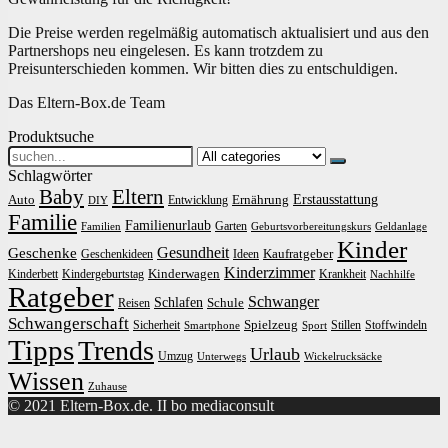
Die Preise werden regelmäßig automatisch aktualisiert und aus den
Partnershops neu eingelesen. Es kann trotzdem zu
Preisunterschieden kommen. Wir bitten dies zu entschuldigen.
Das Eltern-Box.de Team
Produktsuche
Search
for:
Schlagwörter
Baby
Eltern
Erstausstattung
Auto
Ernährung
Entwicklung
DIY
Familie
Familienurlaub
Garten
Familien
Geburtsvorbereitungskurs
Geldanlage
Kinder
Gesundheit
Geschenke
Kaufratgeber
Geschenkideen
Ideen
Kinderzimmer
Kinderwagen
Kinderbett
Kindergeburtstag
Krankheit
Nachhilfe
Ratgeber
Schwanger
Schlafen
Schule
Reisen
Schwangerschaft
Spielzeug
Sicherheit
Stillen
Stoffwindeln
Smartphone
Sport
Tipps
Trends
Urlaub
Umzug
Unterwegs
Wickelrucksäcke
Wissen
Zuhause
© 2021 Eltern-Box.de. II bo mediaconsult