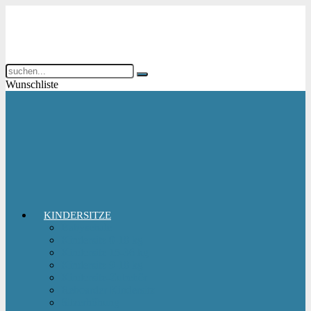
Wunschliste
KINDERSITZE
Babyschale
Kindersitz 0-18 kg
Kindersitz 15-36 kg
Kindersitz 9-18 kg
Kindersitz-Zubehör
Reboarder Kindersitz
Sitzerhöhung