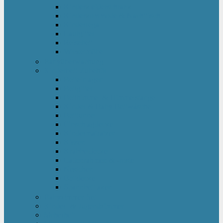
Kinderkleiderschrank
Kinderkommode & Nachttisch
Kinderregal
Laufgitter
Reisebett
Wickelmöbel
Babyüberwachung
Kinderbett-Zubehör
Betteinlagen
Bettgitter
Betthimmel & Himmelstange
Kinder & Baby Bettwäsche
Betttunnel
Einschlagdecke
Kindermatratzen
Kissen
Krabbeldecke
Lattenrahmen & -roste
Nestchen
Bettdecke
Spannbettlaken
Babyzimmer Set
Kinder- & Jugendzimmer
Sicherheit