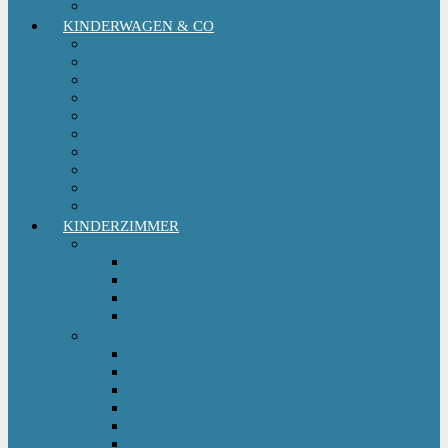
Kinderfahrradsitz
KINDERWAGEN & CO
Babytrage
Buggy
Kinderwagen
Sportwagen
Retro Kinderwagen
Tragetuch
Wickeltasche
Wickelrucksack
Zwillings & Geschwisterwagen
Kinderfahrradanhänger
KINDERZIMMER
Babyschlafsack
Ganzjahresschlafsack
Pucksack
Sommerschlafsack
Winterschlafsack
Solo Möbel
Babywippe & Babyschaukel
Babywiege I Beistellbett
Babybetten
Hochstuhl
Hochbett Kinder
Kinderbett