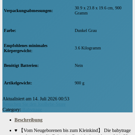
‎30.9 x 23.8 x 19.6 cm, 900
Verpackungsabmessungen
Gramm
Farbe
‎Dunkel Grau
Empfohlenes minimales
‎3.6 Kilogramm
Körpergewicht
Benötigt Batterien
‎Nein
Artikelgewicht
‎900 g
Aktualisiert am 14. Juli 2026 00:53
Besuchen Sie den JooBebe-Store
Category:
Babytrage
Beschreibung
♥ 【Vom Neugeborenen bis zum Kleinkind】 Die babytrage