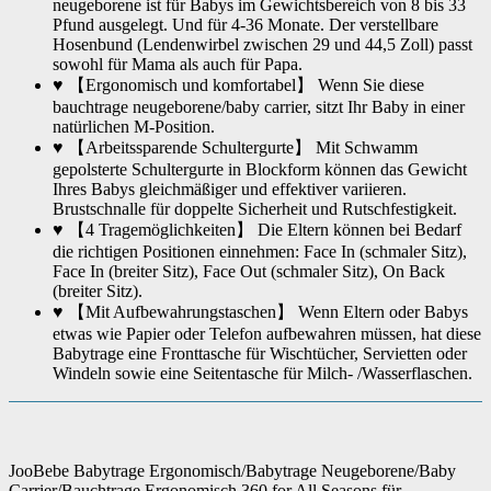
neugeborene ist für Babys im Gewichtsbereich von 8 bis 33
Pfund ausgelegt. Und für 4-36 Monate. Der verstellbare
Hosenbund (Lendenwirbel zwischen 29 und 44,5 Zoll) passt
sowohl für Mama als auch für Papa.
♥ 【Ergonomisch und komfortabel】 Wenn Sie diese
bauchtrage neugeborene/baby carrier, sitzt Ihr Baby in einer
natürlichen M-Position.
♥ 【Arbeitssparende Schultergurte】 Mit Schwamm
gepolsterte Schultergurte in Blockform können das Gewicht
Ihres Babys gleichmäßiger und effektiver variieren.
Brustschnalle für doppelte Sicherheit und Rutschfestigkeit.
♥ 【4 Tragemöglichkeiten】 Die Eltern können bei Bedarf
die richtigen Positionen einnehmen: Face In (schmaler Sitz),
Face In (breiter Sitz), Face Out (schmaler Sitz), On Back
(breiter Sitz).
♥ 【Mit Aufbewahrungstaschen】 Wenn Eltern oder Babys
etwas wie Papier oder Telefon aufbewahren müssen, hat diese
Babytrage eine Fronttasche für Wischtücher, Servietten oder
Windeln sowie eine Seitentasche für Milch- /Wasserflaschen.
JooBebe Babytrage Ergonomisch/Babytrage Neugeborene/Baby
Carrier/Bauchtrage Ergonomisch 360 for All Seasons für