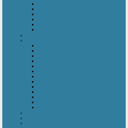
Kinderkleiderschrank
Kinderkommode & Nachttisch
Kinderregal
Laufgitter
Reisebett
Wickelmöbel
Babyüberwachung
Kinderbett-Zubehör
Betteinlagen
Bettgitter
Betthimmel & Himmelstange
Kinder & Baby Bettwäsche
Betttunnel
Einschlagdecke
Kindermatratzen
Kissen
Krabbeldecke
Lattenrahmen & -roste
Nestchen
Bettdecke
Spannbettlaken
Babyzimmer Set
Kinder- & Jugendzimmer
Sicherheit