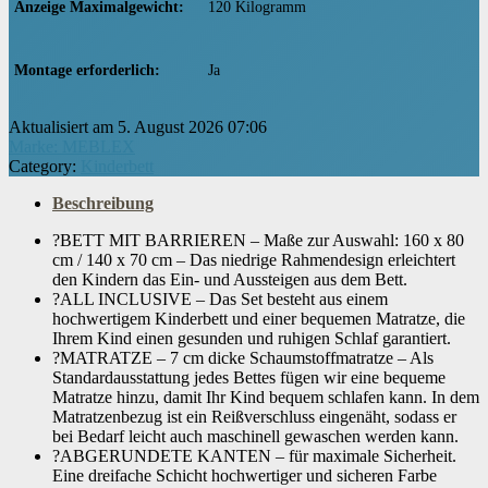
Anzeige Maximalgewicht
‎120 Kilogramm
Montage erforderlich
‎Ja
Aktualisiert am 5. August 2026 07:06
Marke: MEBLEX
Category:
Kinderbett
Beschreibung
?️BETT MIT BARRIEREN – Maße zur Auswahl: 160 x 80
cm / 140 x 70 cm – Das niedrige Rahmendesign erleichtert
den Kindern das Ein- und Aussteigen aus dem Bett.
?ALL INCLUSIVE – Das Set besteht aus einem
hochwertigem Kinderbett und einer bequemen Matratze, die
Ihrem Kind einen gesunden und ruhigen Schlaf garantiert.
?MATRATZE – 7 cm dicke Schaumstoffmatratze – Als
Standardausstattung jedes Bettes fügen wir eine bequeme
Matratze hinzu, damit Ihr Kind bequem schlafen kann. In dem
Matratzenbezug ist ein Reißverschluss eingenäht, sodass er
bei Bedarf leicht auch maschinell gewaschen werden kann.
?ABGERUNDETE KANTEN – für maximale Sicherheit.
Eine dreifache Schicht hochwertiger und sicheren Farbe