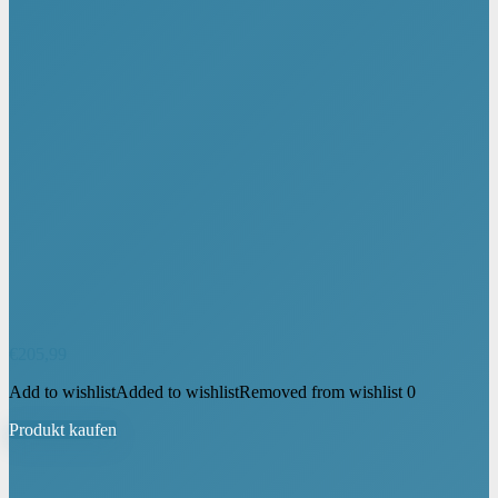
€
205,99
Add to wishlist
Added to wishlist
Removed from wishlist
0
Produkt kaufen