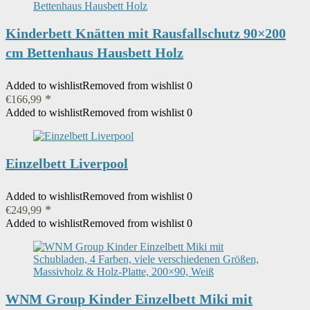
Kinderbett Knätten mit Rausfallschutz 90×200
cm Bettenhaus Hausbett Holz
Added to wishlist
Removed from wishlist
0
€
166,99
Added to wishlist
Removed from wishlist
0
Einzelbett Liverpool
Added to wishlist
Removed from wishlist
0
€
249,99
Added to wishlist
Removed from wishlist
0
WNM Group Kinder Einzelbett Miki mit