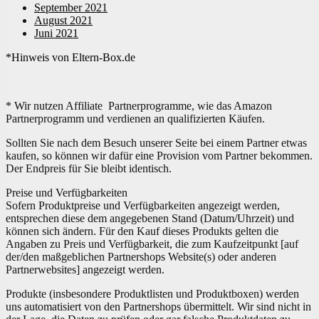
September 2021
August 2021
Juni 2021
*Hinweis von Eltern-Box.de
* Wir nutzen Affiliate Partnerprogramme, wie das Amazon
Partnerprogramm und verdienen an qualifizierten Käufen.
Sollten Sie nach dem Besuch unserer Seite bei einem Partner etwas
kaufen, so können wir dafür eine Provision vom Partner bekommen.
Der Endpreis für Sie bleibt identisch.
Preise und Verfügbarkeiten
Sofern Produktpreise und Verfügbarkeiten angezeigt werden,
entsprechen diese dem angegebenen Stand (Datum/Uhrzeit) und
können sich ändern. Für den Kauf dieses Produkts gelten die
Angaben zu Preis und Verfügbarkeit, die zum Kaufzeitpunkt [auf
der/den maßgeblichen Partnershops Website(s) oder anderen
Partnerwebsites] angezeigt werden.
Produkte (insbesondere Produktlisten und Produktboxen) werden
uns automatisiert von den Partnershops übermittelt. Wir sind nicht in