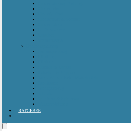
Kinderfahrzeug Anhänger
Kinderhelm
Kinderlaufrad
Kinderroller & Scooter
Kindertraktor
Lauflernwagen
Rutscher
Sitzfahrzeuge
Outdoorspielzeug
Gartenspielzeug
Hüpfburg
Hüpftier
Klettern & Turnen
Rutschen & Wippen
Sand- Wassertisch I Matschküche
Sandkasten
Sandspielzeug
Schaukel
Spielturm & Spielhaus
Wasserspielzeug
RATGEBER