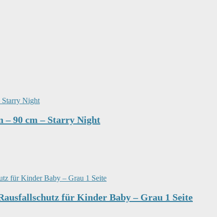
 – 90 cm – Starry Night
 Rausfallschutz für Kinder Baby – Grau 1 Seite