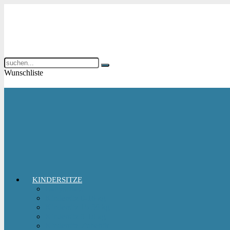
Wunschliste
KINDERSITZE
Babyschale
Kindersitz 0-18 kg
Kindersitz 15-36 kg
Kindersitz 9-18 kg
Kindersitz-Zubehör