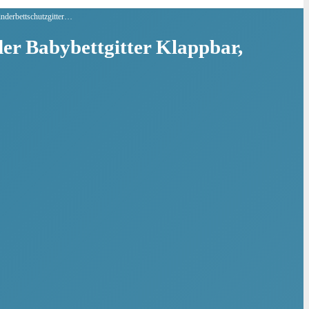
inderbettschutzgitter…
er Babybettgitter Klappbar,