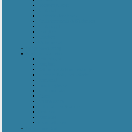
Hochbett Kinder
Kinderbett
Kinderkleiderschrank
Kinderkommode & Nachttisch
Kinderregal
Laufgitter
Reisebett
Wickelmöbel
Babyüberwachung
Kinderbett-Zubehör
Betteinlagen
Bettgitter
Betthimmel & Himmelstange
Kinder & Baby Bettwäsche
Betttunnel
Einschlagdecke
Kindermatratzen
Kissen
Krabbeldecke
Lattenrahmen & -roste
Nestchen
Bettdecke
Spannbettlaken
Babyzimmer Set