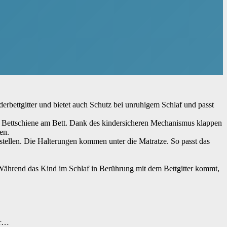
erbettgitter und bietet auch Schutz bei unruhigem Schlaf und passt
 die Bettschiene am Bett. Dank des kindersicheren Mechanismus klappen
en.
stellen. Die Halterungen kommen unter die Matratze. So passt das
t. Während das Kind im Schlaf in Berührung mit dem Bettgitter kommt,
er…