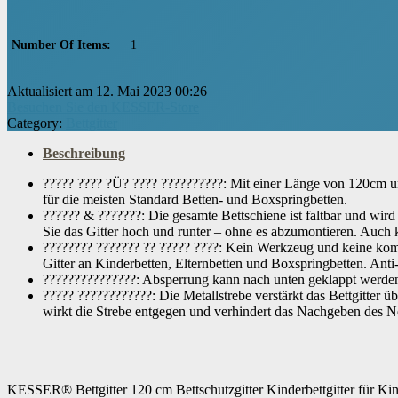
Number Of Items
‎1
Aktualisiert am 12. Mai 2023 00:26
Besuchen Sie den KESSER-Store
Category:
Bettgitter
Beschreibung
????? ???? ?Ü? ???? ??????????: Mit einer Länge von 120cm und
für die meisten Standard Betten- und Boxspringbetten.
?????? & ???????: Die gesamte Bettschiene ist faltbar und wird
Sie das Gitter hoch und runter – ohne es abzumontieren. Auch
???????? ??????? ?? ????? ????: Kein Werkzeug und keine kompl
Gitter an Kinderbetten, Elternbetten und Boxspringbetten. Anti-
???????????????: Absperrung kann nach unten geklappt werden
????? ????????????: Die Metallstrebe verstärkt das Bettgitter 
wirkt die Strebe entgegen und verhindert das Nachgeben des N
KESSER® Bettgitter 120 cm Bettschutzgitter Kinderbettgitter für Kin