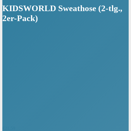
KIDSWORLD Sweathose (2-tlg.,
2er-Pack)
€
21,59