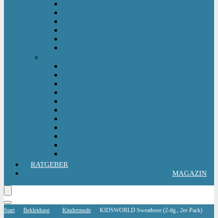
Kinderlaufrad
Kinderroller & Scooter
Kindertraktor
Lauflernwagen
Rutscher
Sitzfahrzeuge
Outdoorspielzeug
Gartenspielzeug
Hüpfburg
Hüpftier
Klettern & Turnen
Rutschen & Wippen
Sand- Wassertisch I Matschküche
Sandkasten
Sandspielzeug
Schaukel
Spielturm & Spielhaus
Wasserspielzeug
RATGEBER
MAGAZIN
Start
Bekleidung
Kindermode
KIDSWORLD Sweathose (2-tlg., 2er-Pack)