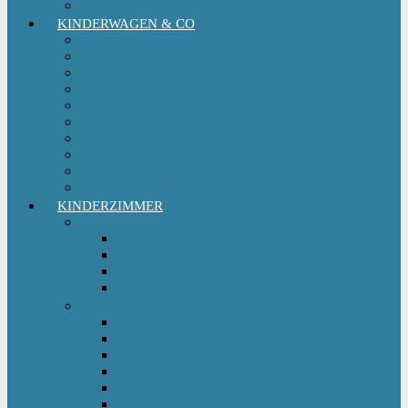
Kinderfahrradsitz
KINDERWAGEN & CO
Babytrage
Buggy
Kinderwagen
Sportwagen
Retro Kinderwagen
Tragetuch
Wickeltasche
Wickelrucksack
Zwillings & Geschwisterwagen
Kinderfahrradanhänger
KINDERZIMMER
Babyschlafsack
Ganzjahresschlafsack
Pucksack
Sommerschlafsack
Winterschlafsack
Solo Möbel
Babywippe & Babyschaukel
Babywiege I Beistellbett
Babybetten
Hochstuhl
Hochbett Kinder
Kinderbett