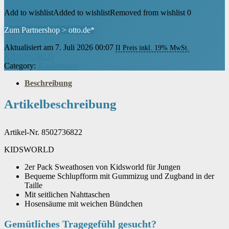
Add to wishlist
Added to wishlist
Removed from wishlist
0
Zum Partnershop > otto.de*
Aktualisiert am 7. Juli 2026 00:07
II Preis inkl. 19% MwSt.
KIDSWORLD
Category:
Kindermode
Beschreibung
Artikelbeschreibung
Artikel-Nr. 8502736822
KIDSWORLD
2er Pack Sweathosen von Kidsworld für Jungen
Bequeme Schlupfform mit Gummizug und Zugband in der
Taille
Mit seitlichen Nahttaschen
Hosensäume mit weichen Bündchen
Gemütliches Tragegefühl gesucht?