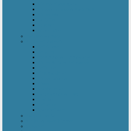
Kinderkleiderschrank
Kinderkommode & Nachttisch
Kinderregal
Laufgitter
Reisebett
Wickelmöbel
Babyüberwachung
Kinderbett-Zubehör
Betteinlagen
Bettgitter
Betthimmel & Himmelstange
Kinder & Baby Bettwäsche
Betttunnel
Einschlagdecke
Kindermatratzen
Kissen
Krabbeldecke
Lattenrahmen & -roste
Nestchen
Bettdecke
Spannbettlaken
Babyzimmer Set
Kinder- & Jugendzimmer
Sicherheit