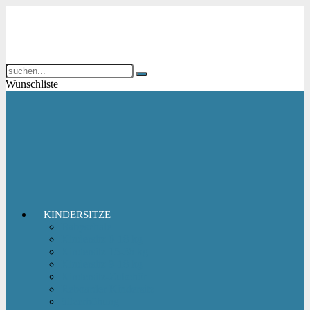
Wunschliste
KINDERSITZE
Babyschale
Kindersitz 0-18 kg
Kindersitz 15-36 kg
Kindersitz 9-18 kg
Kindersitz-Zubehör
Reboarder Kindersitz
Sitzerhöhung