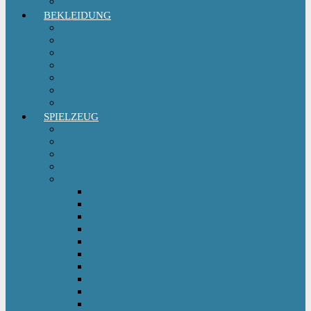
Sitzgruppe & Sitzmöbel
BEKLEIDUNG
Erstausstattungs-Set Baby
Babykleidung
Kindermode
Kinderschuhe Mädchen
Kinderschuhe Jungen
Umstandsmode
StillMode
SPIELZEUG
Babyspielzeug 0-12 m
Kinderspielzeug ab 12 m
Babybücher & Kinderbücher
Hörspiele für Kinder
Kids Fahrzeuge
Bobby Car
Dreirad
Go Kart
Handwagen
Elektro Kinderauto
Ferngesteuertes Auto
Kinderfahrrad
Kinderfahrzeug Zubehör
Kinderfahrzeug Anhänger
Kinderhelm