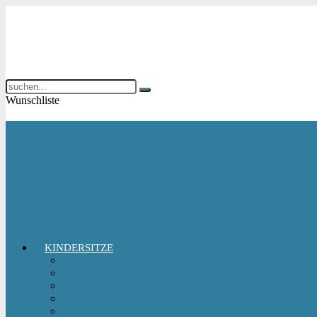
Wunschliste
KINDERSITZE
Babyschale
Kindersitz 0-18 kg
Kindersitz 15-36 kg
Kindersitz 9-18 kg
Kindersitz-Zubehör