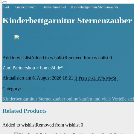
Start
Kinderzimmer
Babyzimmer Set
Kinderbettgarnitur Sternenzauber
Kinderbettgarnitur Sternenzauber
€
74,90
Add to wishlist
Added to wishlist
Removed from wishlist
0
Zum Partnershop > home24.de*
Aktualisiert am 6. August 2026 16:21
II Preis inkl. 19% MwSt.
roba®
Category:
Babyzimmer Set
Kinderbettgarnitur Sternenzauber online kaufen und viele Vorteile si
Related Products
Added to wishlist
Removed from wishlist
0