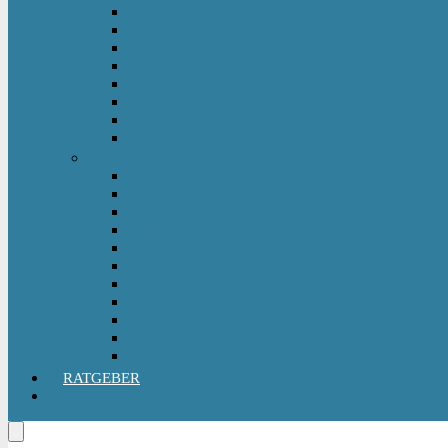
Kinderfahrzeug Anhänger
Kinderhelm
Kinderlaufrad
Kinderroller & Scooter
Kindertraktor
Lauflernwagen
Rutscher
Sitzfahrzeuge
Outdoorspielzeug
Gartenspielzeug
Hüpfburg
Hüpftier
Klettern & Turnen
Rutschen & Wippen
Sand- Wassertisch I Matschküche
Sandkasten
Sandspielzeug
Schaukel
Spielturm & Spielhaus
Wasserspielzeug
RATGEBER