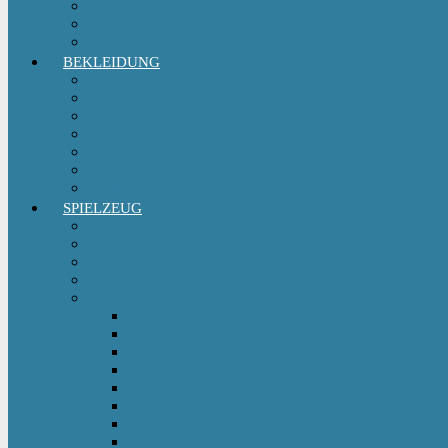
Kinder- & Jugendzimmer
Sicherheit
Sitzgruppe & Sitzmöbel
BEKLEIDUNG
Erstausstattungs-Set Baby
Babykleidung
Kindermode
Kinderschuhe Mädchen
Kinderschuhe Jungen
Umstandsmode
StillMode
SPIELZEUG
Babyspielzeug 0-12 m
Kinderspielzeug ab 12 m
Babybücher & Kinderbücher
Hörspiele für Kinder
Kids Fahrzeuge
Bobby Car
Dreirad
Go Kart
Handwagen
Elektro Kinderauto
Ferngesteuertes Auto
Kinderfahrrad
Kinderfahrzeug Zubehör