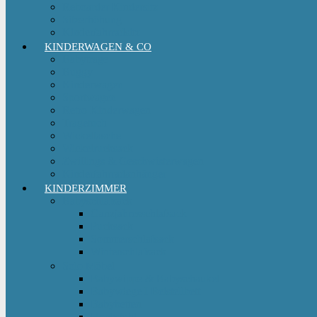
Reboarder Kindersitz
Sitzerhöhung
Kinderfahrradsitz
KINDERWAGEN & CO
Babytrage
Buggy
Kinderwagen
Sportwagen
Retro Kinderwagen
Tragetuch
Wickeltasche
Wickelrucksack
Zwillings & Geschwisterwagen
Kinderfahrradanhänger
KINDERZIMMER
Babyschlafsack
Ganzjahresschlafsack
Pucksack
Sommerschlafsack
Winterschlafsack
Solo Möbel
Babywippe & Babyschaukel
Babywiege I Beistellbett
Babybetten
Hochstuhl