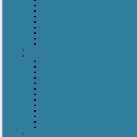
Hochbett Kinder
Kinderbett
Kinderkleiderschrank
Kinderkommode & Nachttisch
Kinderregal
Laufgitter
Reisebett
Wickelmöbel
Babyüberwachung
Kinderbett-Zubehör
Betteinlagen
Bettgitter
Betthimmel & Himmelstange
Kinder & Baby Bettwäsche
Betttunnel
Einschlagdecke
Kindermatratzen
Kissen
Krabbeldecke
Lattenrahmen & -roste
Nestchen
Bettdecke
Spannbettlaken
Babyzimmer Set