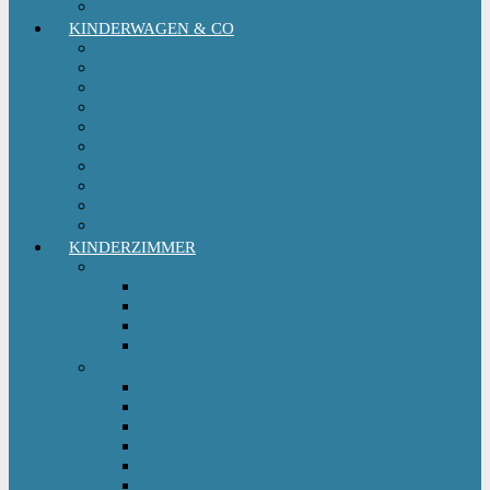
Kinderfahrradsitz
KINDERWAGEN & CO
Babytrage
Buggy
Kinderwagen
Sportwagen
Retro Kinderwagen
Tragetuch
Wickeltasche
Wickelrucksack
Zwillings & Geschwisterwagen
Kinderfahrradanhänger
KINDERZIMMER
Babyschlafsack
Ganzjahresschlafsack
Pucksack
Sommerschlafsack
Winterschlafsack
Solo Möbel
Babywippe & Babyschaukel
Babywiege I Beistellbett
Babybetten
Hochstuhl
Hochbett Kinder
Kinderbett