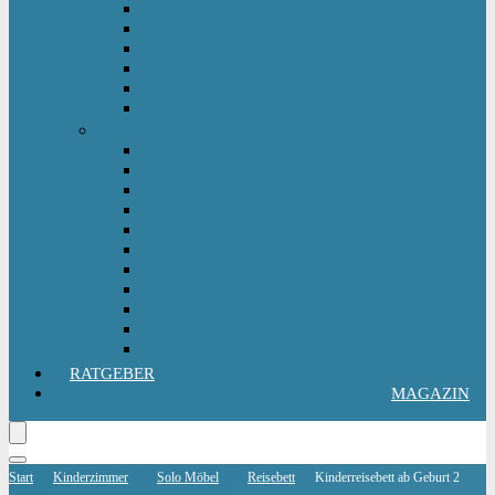
Kinderlaufrad
Kinderroller & Scooter
Kindertraktor
Lauflernwagen
Rutscher
Sitzfahrzeuge
Outdoorspielzeug
Gartenspielzeug
Hüpfburg
Hüpftier
Klettern & Turnen
Rutschen & Wippen
Sand- Wassertisch I Matschküche
Sandkasten
Sandspielzeug
Schaukel
Spielturm & Spielhaus
Wasserspielzeug
RATGEBER
MAGAZIN
Start
Kinderzimmer
Solo Möbel
Reisebett
Kinderreisebett ab Geburt 2