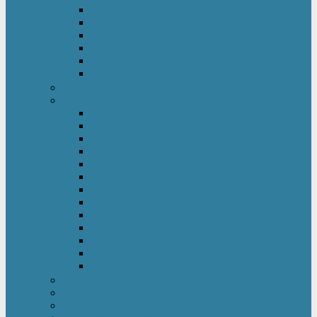
Kinderkleiderschrank
Kinderkommode & Nachttisch
Kinderregal
Laufgitter
Reisebett
Wickelmöbel
Babyüberwachung
Kinderbett-Zubehör
Betteinlagen
Bettgitter
Betthimmel & Himmelstange
Kinder & Baby Bettwäsche
Betttunnel
Einschlagdecke
Kindermatratzen
Kissen
Krabbeldecke
Lattenrahmen & -roste
Nestchen
Bettdecke
Spannbettlaken
Babyzimmer Set
Kinder- & Jugendzimmer
Sicherheit