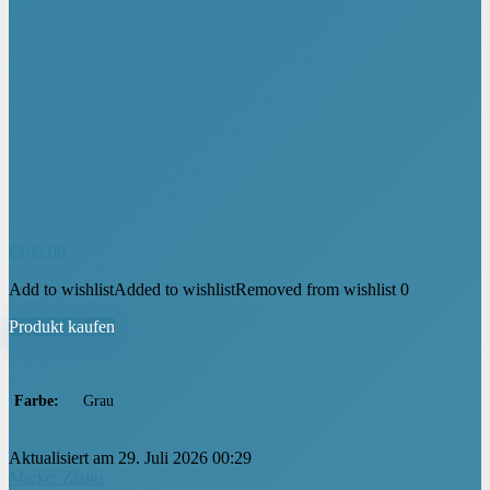
€
109,00
Add to wishlist
Added to wishlist
Removed from wishlist
0
Produkt kaufen
Farbe
‎Grau
Aktualisiert am 29. Juli 2026 00:29
Marke: Zizito