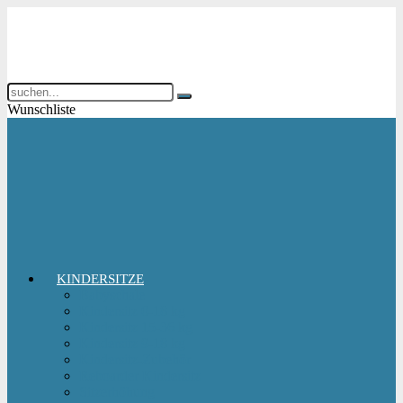
Wunschliste
KINDERSITZE
Babyschale
Kindersitz 0-18 kg
Kindersitz 15-36 kg
Kindersitz 9-18 kg
Kindersitz-Zubehör
Reboarder Kindersitz
Sitzerhöhung