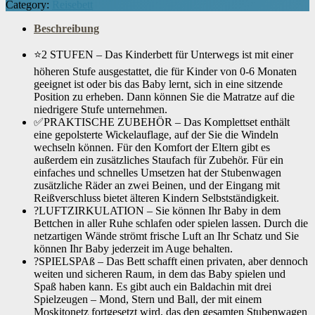
Category:
Reisebett
Beschreibung
⭐2 STUFEN – Das Kinderbett für Unterwegs ist mit einer
höheren Stufe ausgestattet, die für Kinder von 0-6 Monaten
geeignet ist oder bis das Baby lernt, sich in eine sitzende
Position zu erheben. Dann können Sie die Matratze auf die
niedrigere Stufe unternehmen.
✅PRAKTISCHE ZUBEHÖR – Das Komplettset enthält
eine gepolsterte Wickelauflage, auf der Sie die Windeln
wechseln können. Für den Komfort der Eltern gibt es
außerdem ein zusätzliches Staufach für Zubehör. Für ein
einfaches und schnelles Umsetzen hat der Stubenwagen
zusätzliche Räder an zwei Beinen, und der Eingang mit
Reißverschluss bietet älteren Kindern Selbstständigkeit.
?LUFTZIRKULATION – Sie können Ihr Baby in dem
Bettchen in aller Ruhe schlafen oder spielen lassen. Durch die
netzartigen Wände strömt frische Luft an Ihr Schatz und Sie
können Ihr Baby jederzeit im Auge behalten.
?SPIELSPAß – Das Bett schafft einen privaten, aber dennoch
weiten und sicheren Raum, in dem das Baby spielen und
Spaß haben kann. Es gibt auch ein Baldachin mit drei
Spielzeugen – Mond, Stern und Ball, der mit einem
Moskitonetz fortgesetzt wird, das den gesamten Stubenwagen