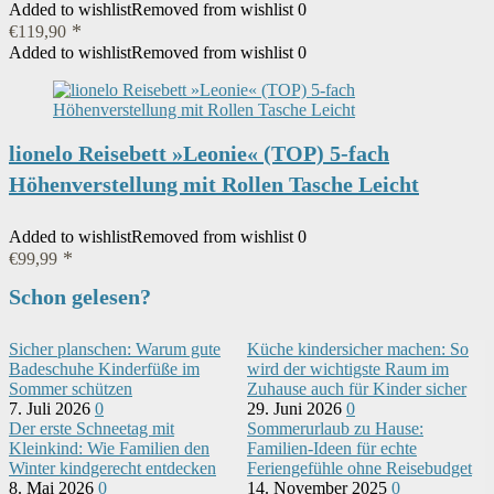
Added to wishlist
Removed from wishlist
0
€
119,90
Added to wishlist
Removed from wishlist
0
lionelo Reisebett »Leonie« (TOP) 5-fach
Höhenverstellung mit Rollen Tasche Leicht
Added to wishlist
Removed from wishlist
0
€
99,99
Schon gelesen?
Sicher planschen: Warum gute
Küche kindersicher machen: So
Badeschuhe Kinderfüße im
wird der wichtigste Raum im
Sommer schützen
Zuhause auch für Kinder sicher
7. Juli 2026
0
29. Juni 2026
0
Der erste Schneetag mit
Sommerurlaub zu Hause:
Kleinkind: Wie Familien den
Familien-Ideen für echte
Winter kindgerecht entdecken
Feriengefühle ohne Reisebudget
8. Mai 2026
0
14. November 2025
0