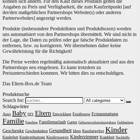
können sich ändern. Für den Kauf dieses Produkts gelten die
Angaben zu Preis und Verfügbarkeit, die zum Kaufzeitpunkt [auf
der/den maßgeblichen Partnershops Website(s) oder anderen
Partnerwebsites] angezeigt werden.
Produkte (insbesondere Produktlisten und Produktboxen) werden
uns automatisiert von den Partnershops übermittelt. Wir sind nicht in
der Lage, die Daten zu prüfen oder gar falsche Produktdaten zu
entfernen, bzw. zu korrigieren. Wir übernehmen daher keine
Gewährleistung für die Richtigkeit!
Die Preise werden regelmäßig automatisch aktualisiert und aus den
Partnershops neu eingelesen. Es kann trotzdem zu
Preisunterschieden kommen. Wir bitten dies zu entschuldigen.
Das Eltern-Box.de Team
Produktsuche
Search for:
Schlagwörter
Baby
Eltern
Erstausstattung
Auto
Ernährung
Entwicklung
DIY
Familie
Familienurlaub
Garten
Familien
Geburtsvorbereitungskurs
Geldanlage
Kinder
Gesundheit
Geschenke
Kaufratgeber
Geschenkideen
Ideen
Kinderzimmer
Kinderwagen
Kinderbett
Kindergeburtstag
Krankheit
Nachhilfe