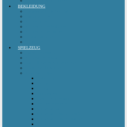
Sitzgruppe & Sitzmöbel
BEKLEIDUNG
Erstausstattungs-Set Baby
Babykleidung
Kindermode
Kinderschuhe Mädchen
Kinderschuhe Jungen
Umstandsmode
StillMode
SPIELZEUG
Babyspielzeug 0-12 m
Kinderspielzeug ab 12 m
Babybücher & Kinderbücher
Hörspiele für Kinder
Kids Fahrzeuge
Bobby Car
Dreirad
Go Kart
Handwagen
Elektro Kinderauto
Ferngesteuertes Auto
Kinderfahrrad
Kinderfahrzeug Zubehör
Kinderfahrzeug Anhänger
Kinderhelm