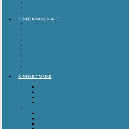
Reboarder Kindersitz
Sitzerhöhung
Kinderfahrradsitz
KINDERWAGEN & CO
Babytrage
Buggy
Kinderwagen
Sportwagen
Retro Kinderwagen
Tragetuch
Wickeltasche
Wickelrucksack
Zwillings & Geschwisterwagen
Kinderfahrradanhänger
KINDERZIMMER
Babyschlafsack
Ganzjahresschlafsack
Pucksack
Sommerschlafsack
Winterschlafsack
Solo Möbel
Babywippe & Babyschaukel
Babywiege I Beistellbett
Babybetten
Hochstuhl