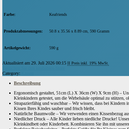
Farbe
‎Keafriends
Produktabmessungen
‎50.8 x 35.56 x 8.89 cm, 590 Gramm
Artikelgewicht
‎590 g
Aktualisiert am 29. Juli 2026 00:15
II Preis inkl. 19% MwSt.
Besuchen Sie den keababies-Store
Category:
Kissen
Beschreibung
Ergonomisch gestaltet, 51cm (L) X 36cm (W) X 9cm (H) – Uns
Kleinkindern getestet, um die Wirbelsäule optimal zu stützen, 
Strapazierfähig und waschbar – Wir wissen, dass bei Kindern
Kissen Ihres Kindes sauber und frisch bleibt.
Natürliche Baumwolle – Wir verwenden einen Kissenbezug aus nat
Niedlicher Druck – Alle Kinder lieben niedliche Drucke! Unse
Kleinkindbett oder Kinderbett. Kombinieren Sie ihn mit unser