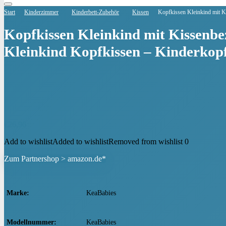
Start
Kinderzimmer
Kinderbett-Zubehör
Kissen
Kopfkissen Kleinkind mit 
Kopfkissen Kleinkind mit Kissenb
Kleinkind Kopfkissen – Kinderkop
€
26,96
Add to wishlist
Added to wishlist
Removed from wishlist
0
Zum Partnershop > amazon.de*
Marke
‎KeaBabies
Modellnummer
‎KeaBabies