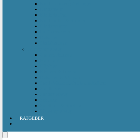
Kinderfahrzeug Anhänger
Kinderhelm
Kinderlaufrad
Kinderroller & Scooter
Kindertraktor
Lauflernwagen
Rutscher
Sitzfahrzeuge
Outdoorspielzeug
Gartenspielzeug
Hüpfburg
Hüpftier
Klettern & Turnen
Rutschen & Wippen
Sand- Wassertisch I Matschküche
Sandkasten
Sandspielzeug
Schaukel
Spielturm & Spielhaus
Wasserspielzeug
RATGEBER