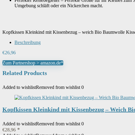
Perfekter Reisebegleiter – Perfekte Größe für Ihr Kleines zum 
Umgebung schläft oder ein Nickerchen macht.
Kopfkissen Kleinkind mit Kissenbezug – weich Bio Baumwolle Kiss
Beschreibung
€
26,96
Zum Partnershop > amazon.de*
Related Products
Added to wishlist
Removed from wishlist
0
Kopfkissen Kleinkind mit Kissenbezug – Weich B
Added to wishlist
Removed from wishlist
0
€
28,96