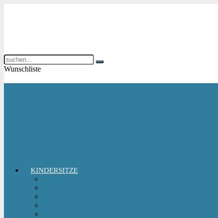
Wunschliste
KINDERSITZE
Babyschale
Kindersitz 0-18 kg
Kindersitz 15-36 kg
Kindersitz 9-18 kg
Kindersitz-Zubehör