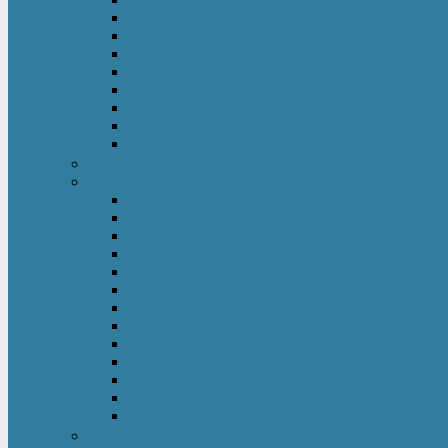
Hochbett Kinder
Kinderbett
Kinderkleiderschrank
Kinderkommode & Nachttisch
Kinderregal
Laufgitter
Reisebett
Wickelmöbel
Babyüberwachung
Kinderbett-Zubehör
Betteinlagen
Bettgitter
Betthimmel & Himmelstange
Kinder & Baby Bettwäsche
Betttunnel
Einschlagdecke
Kindermatratzen
Kissen
Krabbeldecke
Lattenrahmen & -roste
Nestchen
Bettdecke
Spannbettlaken
Babyzimmer Set