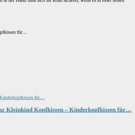
 in der Hand fühlt sich Ihr Kind sicherer, wenn es in einer neuen
pfkissen für…
ar Kleinkind Kopfkissen – Kinderkopfkissen für…