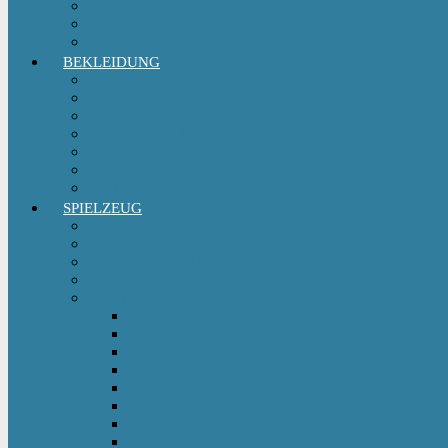
Kinder- & Jugendzimmer
Sicherheit
Sitzgruppe & Sitzmöbel
BEKLEIDUNG
Erstausstattungs-Set Baby
Babykleidung
Kindermode
Kinderschuhe Mädchen
Kinderschuhe Jungen
Umstandsmode
StillMode
SPIELZEUG
Babyspielzeug 0-12 m
Kinderspielzeug ab 12 m
Babybücher & Kinderbücher
Hörspiele für Kinder
Kids Fahrzeuge
Bobby Car
Dreirad
Go Kart
Handwagen
Elektro Kinderauto
Ferngesteuertes Auto
Kinderfahrrad
Kinderfahrzeug Zubehör