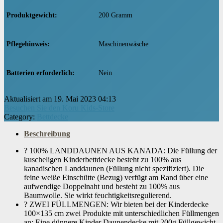
Produktgewicht
‎200 Gramm
Pflegehinweis
‎Maschinenwäsche
Batterien erforderlich
‎Nein
Aktualisiert am 19. Mai 2023 04:13
Besuchen Sie den Koru Kids-Store
Category:
Bettdecke
Beschreibung
? 100% LANDDAUNEN AUS KANADA: Die Füllung der
kuscheligen Kinderbettdecke besteht zu 100% aus
kanadischen Landdaunen (Füllung nicht spezifiziert). Die
feine weiße Einschütte (Bezug) verfügt am Rand über eine
aufwendige Doppelnaht und besteht zu 100% aus
Baumwolle. Sie wirkt feuchtigkeitsregulierend.
? ZWEI FÜLLMENGEN: Wir bieten bei der Kinderdecke
100×135 cm zwei Produkte mit unterschiedlichen Füllmengen
an: Eine dünnere Kinder Daunendecke mit 200g Füllgewicht