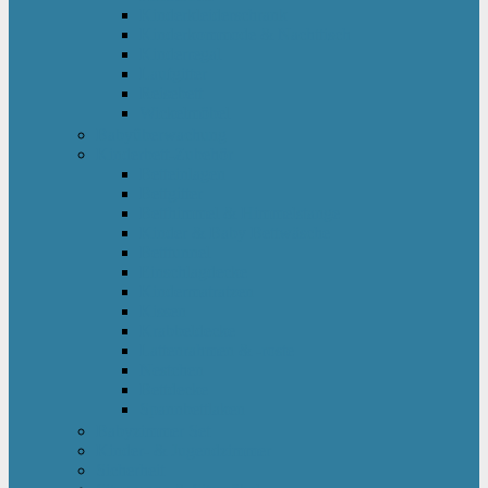
Kinderkleiderschrank
Kinderkommode & Nachttisch
Kinderregal
Laufgitter
Reisebett
Wickelmöbel
Babyüberwachung
Kinderbett-Zubehör
Betteinlagen
Bettgitter
Betthimmel & Himmelstange
Kinder & Baby Bettwäsche
Betttunnel
Einschlagdecke
Kindermatratzen
Kissen
Krabbeldecke
Lattenrahmen & -roste
Nestchen
Bettdecke
Spannbettlaken
Babyzimmer Set
Kinder- & Jugendzimmer
Sicherheit