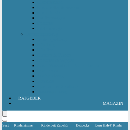
Kinderlaufrad
Kinderroller & Scooter
Kindertraktor
Lauflernwagen
Rutscher
Sitzfahrzeuge
Outdoorspielzeug
Gartenspielzeug
Hüpfburg
Hüpftier
Klettern & Turnen
Rutschen & Wippen
Sand- Wassertisch I Matschküche
Sandkasten
Sandspielzeug
Schaukel
Spielturm & Spielhaus
Wasserspielzeug
RATGEBER
MAGAZIN
Start
Kinderzimmer
Kinderbett-Zubehör
Bettdecke
Koru Kids® Kinder