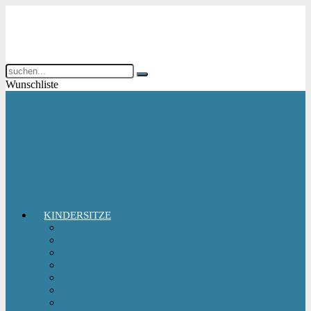
Wunschliste
KINDERSITZE
Babyschale
Kindersitz 0-18 kg
Kindersitz 15-36 kg
Kindersitz 9-18 kg
Kindersitz-Zubehör
Reboarder Kindersitz
Sitzerhöhung