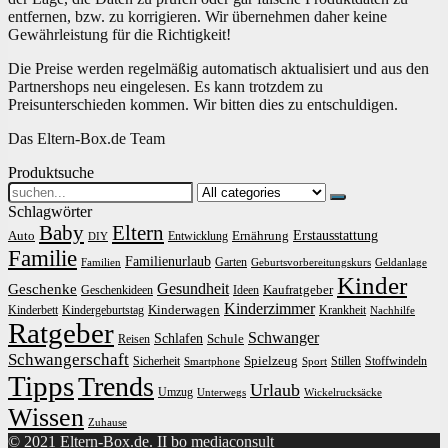
entfernen, bzw. zu korrigieren. Wir übernehmen daher keine
Gewährleistung für die Richtigkeit!
Die Preise werden regelmäßig automatisch aktualisiert und aus den
Partnershops neu eingelesen. Es kann trotzdem zu
Preisunterschieden kommen. Wir bitten dies zu entschuldigen.
Das Eltern-Box.de Team
Produktsuche
Search
for:
Schlagwörter
Baby
Eltern
Erstausstattung
Auto
Ernährung
Entwicklung
DIY
Familie
Familienurlaub
Garten
Familien
Geburtsvorbereitungskurs
Geldanlage
Kinder
Gesundheit
Geschenke
Kaufratgeber
Geschenkideen
Ideen
Kinderzimmer
Kinderwagen
Kinderbett
Kindergeburtstag
Krankheit
Nachhilfe
Ratgeber
Schwanger
Schlafen
Schule
Reisen
Schwangerschaft
Spielzeug
Sicherheit
Stillen
Stoffwindeln
Smartphone
Sport
Tipps
Trends
Urlaub
Umzug
Unterwegs
Wickelrucksäcke
Wissen
Zuhause
© 2021 Eltern-Box.de. II bo mediaconsult