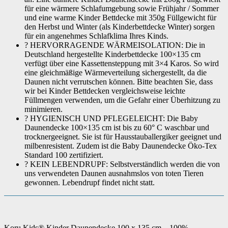
für eine wärmere Schlafumgebung sowie Frühjahr / Sommer
und eine warme Kinder Bettdecke mit 350g Füllgewicht für
den Herbst und Winter (als Kinderbettdecke Winter) sorgen
für ein angenehmes Schlafklima Ihres Kinds.
? HERVORRAGENDE WÄRMEISOLATION: Die in
Deutschland hergestellte Kinderbettdecke 100×135 cm
verfügt über eine Kassettensteppung mit 3×4 Karos. So wird
eine gleichmäßige Wärmeverteilung sichergestellt, da die
Daunen nicht verrutschen können. Bitte beachten Sie, dass
wir bei Kinder Bettdecken vergleichsweise leichte
Füllmengen verwenden, um die Gefahr einer Überhitzung zu
minimieren.
? HYGIENISCH UND PFLEGELEICHT: Die Baby
Daunendecke 100×135 cm ist bis zu 60° C waschbar und
trocknergeeignet. Sie ist für Hausstauballergiker geeignet und
milbenresistent. Zudem ist die Baby Daunendecke Öko-Tex
Standard 100 zertifiziert.
? KEIN LEBENDRUPF: Selbstverständlich werden die von
uns verwendeten Daunen ausnahmslos von toten Tieren
gewonnen. Lebendrupf findet nicht statt.
Koru Kids® Kinder Daunendecke 100 x 135 cm – 100%