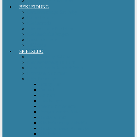
Sitzgruppe & Sitzmöbel
BEKLEIDUNG
Erstausstattungs-Set Baby
Babykleidung
Kindermode
Kinderschuhe Mädchen
Kinderschuhe Jungen
Umstandsmode
StillMode
SPIELZEUG
Babyspielzeug 0-12 m
Kinderspielzeug ab 12 m
Babybücher & Kinderbücher
Hörspiele für Kinder
Kids Fahrzeuge
Bobby Car
Dreirad
Go Kart
Handwagen
Elektro Kinderauto
Ferngesteuertes Auto
Kinderfahrrad
Kinderfahrzeug Zubehör
Kinderfahrzeug Anhänger
Kinderhelm