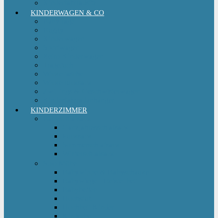
Kinderfahrradsitz
KINDERWAGEN & CO
Babytrage
Buggy
Kinderwagen
Sportwagen
Retro Kinderwagen
Tragetuch
Wickeltasche
Wickelrucksack
Zwillings & Geschwisterwagen
Kinderfahrradanhänger
KINDERZIMMER
Babyschlafsack
Ganzjahresschlafsack
Pucksack
Sommerschlafsack
Winterschlafsack
Solo Möbel
Babywippe & Babyschaukel
Babywiege I Beistellbett
Babybetten
Hochstuhl
Hochbett Kinder
Kinderbett