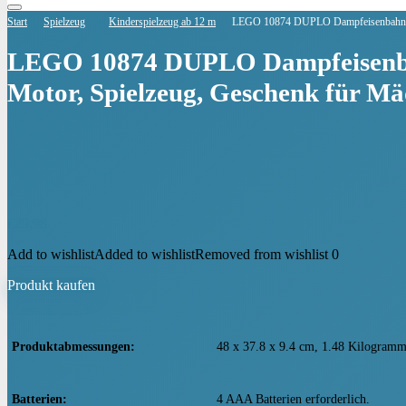
Start
Spielzeug
Kinderspielzeug ab 12 m
LEGO 10874 DUPLO Dampfeisenbahn, Sp
LEGO 10874 DUPLO Dampfeisenbah
Motor, Spielzeug, Geschenk für M
€
29,98
Add to wishlist
Added to wishlist
Removed from wishlist
0
Produkt kaufen
Produktabmessungen
‎48 x 37.8 x 9.4 cm, 1.48 Kilogram
Batterien
‎4 AAA Batterien erforderlich.