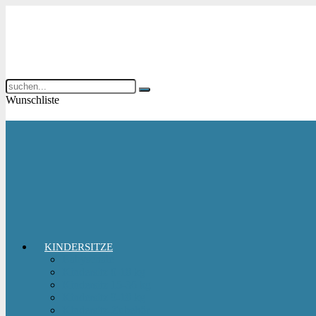
Wunschliste
KINDERSITZE
Babyschale
Kindersitz 0-18 kg
Kindersitz 15-36 kg
Kindersitz 9-18 kg
Kindersitz-Zubehör