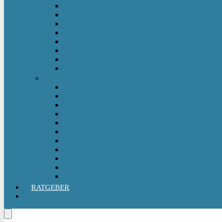
Kinderfahrzeug Anhänger
Kinderhelm
Kinderlaufrad
Kinderroller & Scooter
Kindertraktor
Lauflernwagen
Rutscher
Sitzfahrzeuge
Outdoorspielzeug
Gartenspielzeug
Hüpfburg
Hüpftier
Klettern & Turnen
Rutschen & Wippen
Sand- Wassertisch I Matschküche
Sandkasten
Sandspielzeug
Schaukel
Spielturm & Spielhaus
Wasserspielzeug
RATGEBER