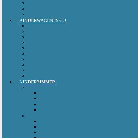
Reboarder Kindersitz
Sitzerhöhung
Kinderfahrradsitz
KINDERWAGEN & CO
Babytrage
Buggy
Kinderwagen
Sportwagen
Retro Kinderwagen
Tragetuch
Wickeltasche
Wickelrucksack
Zwillings & Geschwisterwagen
Kinderfahrradanhänger
KINDERZIMMER
Babyschlafsack
Ganzjahresschlafsack
Pucksack
Sommerschlafsack
Winterschlafsack
Solo Möbel
Babywippe & Babyschaukel
Babywiege I Beistellbett
Babybetten
Hochstuhl