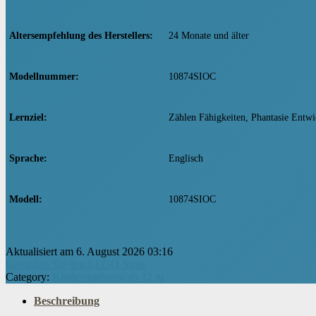
Altersempfehlung des Herstellers
‎24 Monate und älter
Modellnummer
‎10874SIOC
Lernziel
‎Zählen Fähigkeiten, Phantasie Entw
Sprache
‎Englisch
Modell
‎10874SIOC
Anzahl Teile
‎59
Aktualisiert am 6. August 2026 03:16
Besuchen Sie den LEGO-Store
Category:
Kinderspielzeug ab 12 m
Zusammenbau nötig
‎Ja
Beschreibung