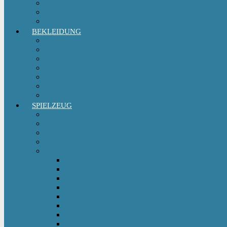
Kinder- & Jugendzimmer
Sicherheit
Sitzgruppe & Sitzmöbel
BEKLEIDUNG
Erstausstattungs-Set Baby
Babykleidung
Kindermode
Kinderschuhe Mädchen
Kinderschuhe Jungen
Umstandsmode
StillMode
SPIELZEUG
Babyspielzeug 0-12 m
Kinderspielzeug ab 12 m
Babybücher & Kinderbücher
Hörspiele für Kinder
Kids Fahrzeuge
Bobby Car
Dreirad
Go Kart
Handwagen
Elektro Kinderauto
Ferngesteuertes Auto
Kinderfahrrad
Kinderfahrzeug Zubehör