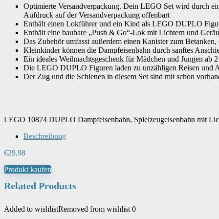
Batterien notwendig
‎Ja
Optimierte Versandverpackung. Dein LEGO Set wird durch eine 
Aufdruck auf der Versandverpackung offenbart
Enthält einen Lokführer und ein Kind als LEGO DUPLO Figuren
Batterien inbegriffen
Enthält eine baubare „Push & Go“-Lok mit Lichtern und Geräu
‎Nein
Das Zubehör umfasst außerdem einen Kanister zum Betanken, e
Kleinkinder können die Dampfeisenbahn durch sanftes Anschieb
Ein ideales Weihnachtsgeschenk für Mädchen und Jungen ab 
Material
‎Kunststoff
Die LEGO DUPLO Figuren laden zu unzähligen Reisen und Aben
Der Zug und die Schienen in diesem Set sind mit schon vo
Farbe
‎Mehrfarbig
Artikelgewicht
‎1.48 kg
LEGO 10874 DUPLO Dampfeisenbahn, Spielzeugeisenbahn mit Licht
Beschreibung
€
29,98
Produkt kaufen
Related Products
Added to wishlist
Removed from wishlist
0