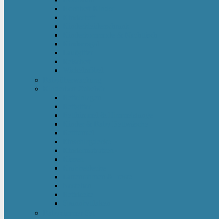
Hochbett Kinder
Kinderbett
Kinderkleiderschrank
Kinderkommode & Nachttisch
Kinderregal
Laufgitter
Reisebett
Wickelmöbel
Babyüberwachung
Kinderbett-Zubehör
Betteinlagen
Bettgitter
Betthimmel & Himmelstange
Kinder & Baby Bettwäsche
Betttunnel
Einschlagdecke
Kindermatratzen
Kissen
Krabbeldecke
Lattenrahmen & -roste
Nestchen
Bettdecke
Spannbettlaken
Babyzimmer Set