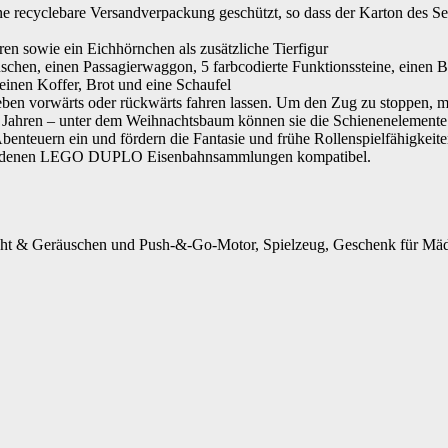
recyclebare Versandverpackung geschützt, so dass der Karton des Sets
 sowie ein Eichhörnchen als zusätzliche Tierfigur
schen, einen Passagierwaggon, 5 farbcodierte Funktionssteine, einen
inen Koffer, Brot und eine Schaufel
en vorwärts oder rückwärts fahren lassen. Um den Zug zu stoppen, mu
2 Jahren – unter dem Weihnachtsbaum können sie die Schienenelemen
teuern ein und fördern die Fantasie und frühe Rollenspielfähigkeit
rhandenen LEGO DUPLO Eisenbahnsammlungen kompatibel.
 & Geräuschen und Push-&-Go-Motor, Spielzeug, Geschenk für Mädc