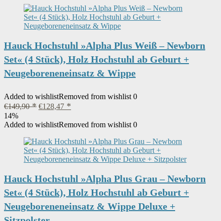
Hauck Hochstuhl »Alpha Plus Weiß – Newborn
Set« (4 Stück), Holz Hochstuhl ab Geburt +
Neugeboreneneinsatz & Wippe
Added to wishlist
Removed from wishlist
0
Ursprünglicher
Aktueller
€
149,90
€
128,47
Preis
Preis
14%
war:
ist:
Added to wishlist
Removed from wishlist
0
€149,90
€128,47.
Hauck Hochstuhl »Alpha Plus Grau – Newborn
Set« (4 Stück), Holz Hochstuhl ab Geburt +
Neugeboreneneinsatz & Wippe Deluxe +
Sitzpolster