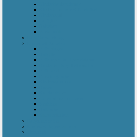
Kinderkleiderschrank
Kinderkommode & Nachttisch
Kinderregal
Laufgitter
Reisebett
Wickelmöbel
Babyüberwachung
Kinderbett-Zubehör
Betteinlagen
Bettgitter
Betthimmel & Himmelstange
Kinder & Baby Bettwäsche
Betttunnel
Einschlagdecke
Kindermatratzen
Kissen
Krabbeldecke
Lattenrahmen & -roste
Nestchen
Bettdecke
Spannbettlaken
Babyzimmer Set
Kinder- & Jugendzimmer
Sicherheit