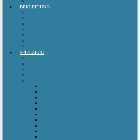
Sitzgruppe & Sitzmöbel
BEKLEIDUNG
Erstausstattungs-Set Baby
Babykleidung
Kindermode
Kinderschuhe Mädchen
Kinderschuhe Jungen
Umstandsmode
StillMode
SPIELZEUG
Babyspielzeug 0-12 m
Kinderspielzeug ab 12 m
Babybücher & Kinderbücher
Hörspiele für Kinder
Kids Fahrzeuge
Bobby Car
Dreirad
Go Kart
Handwagen
Elektro Kinderauto
Ferngesteuertes Auto
Kinderfahrrad
Kinderfahrzeug Zubehör
Kinderfahrzeug Anhänger
Kinderhelm