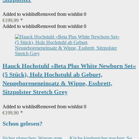
Added to wishlist
Removed from wishlist
0
€
199,99
Added to wishlist
Removed from wishlist
0
Hauck Hochstuhl »Beta Plus White Newborn Set«
(5 Stück), Holz Hochstuhl ab Geburt,
Neugeboreneneinsatz & Wippe, Essbrett,
Sitzpolster Stretch Grey
Added to wishlist
Removed from wishlist
0
€
199,90
Schon gelesen?
Sicher planschen: Warum gute
Küche kindersicher machen: So