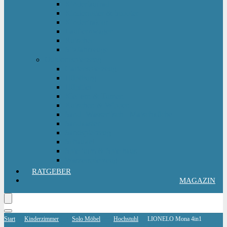
Kinderlaufrad
Kinderroller & Scooter
Kindertraktor
Lauflernwagen
Rutscher
Sitzfahrzeuge
Outdoorspielzeug
Gartenspielzeug
Hüpfburg
Hüpftier
Klettern & Turnen
Rutschen & Wippen
Sand- Wassertisch I Matschküche
Sandkasten
Sandspielzeug
Schaukel
Spielturm & Spielhaus
Wasserspielzeug
RATGEBER
MAGAZIN
Start
Kinderzimmer
Solo Möbel
Hochstuhl
LIONELO Mona 4in1