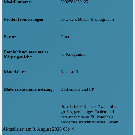
Modellnummer
‎5902581659125
Produktabmessungen
‎66 x 62 x 98 cm, 9 Kilogramm
Farbe
‎Grau
Empfohlenes maximales
‎75 Kilogramm
Körpergewicht
Materialart
‎Kunststoff
Materialzusammensetzung
‎Buchenholz und PP
‎Praktische Fußstütze, Zwei Tabletts:
großes, geräumiges Tablett und
herausnehmbares Silikonschale,
Modernes skandinavisches Design,
Tragfähigkeit bis zu 75 kg, 4in1:
Aktualisiert am 8. August 2026 03:44
Besondere Merkmale
Hochstuhl + Kinderstuhl für ältere
Besuchen Sie den Lionelo-Store