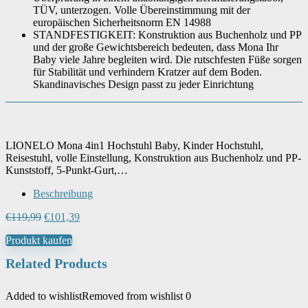
TÜV, unterzogen. Volle Übereinstimmung mit der
europäischen Sicherheitsnorm EN 14988
STANDFESTIGKEIT: Konstruktion aus Buchenholz und PP
und der große Gewichtsbereich bedeuten, dass Mona Ihr
Baby viele Jahre begleiten wird. Die rutschfesten Füße sorgen
für Stabilität und verhindern Kratzer auf dem Boden.
Skandinavisches Design passt zu jeder Einrichtung
LIONELO Mona 4in1 Hochstuhl Baby, Kinder Hochstuhl,
Reisestuhl, volle Einstellung, Konstruktion aus Buchenholz und PP-
Kunststoff, 5-Punkt-Gurt,…
Beschreibung
Ursprünglicher
Aktueller
€
119,99
€
101,39
Preis
Preis
Produkt kaufen
war:
ist:
€119,99
€101,39.
Related Products
Added to wishlist
Removed from wishlist
0