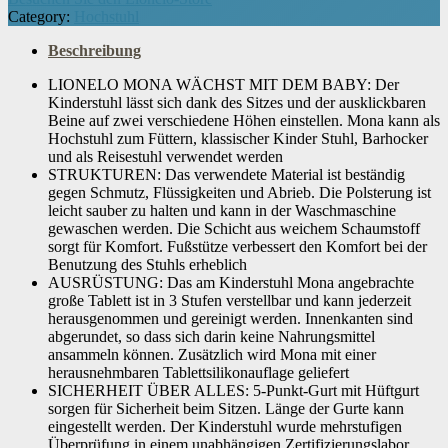
Kinder + Hocker + Reisestuhl,
Category:
Hochstuhl
Komfortable, weiche, waschbare
Polsterung, Anti-Rutsch-Beinkappen,
Beschreibung
Robuste Konstruktion aus Buchenholz
und PP-Kunststoff
LIONELO MONA WÄCHST MIT DEM BABY: Der
Kinderstuhl lässt sich dank des Sitzes und der ausklickbaren
Beine auf zwei verschiedene Höhen einstellen. Mona kann als
Number Of Items
‎1
Hochstuhl zum Füttern, klassischer Kinder Stuhl, Barhocker
und als Reisestuhl verwendet werden
STRUKTUREN: Das verwendete Material ist beständig
Benötigt Batterien
gegen Schmutz, Flüssigkeiten und Abrieb. Die Polsterung ist
‎Nein
leicht sauber zu halten und kann in der Waschmaschine
gewaschen werden. Die Schicht aus weichem Schaumstoff
sorgt für Komfort. Fußstütze verbessert den Komfort bei der
Transportierbar
‎Ja
Benutzung des Stuhls erheblich
AUSRÜSTUNG: Das am Kinderstuhl Mona angebrachte
große Tablett ist in 3 Stufen verstellbar und kann jederzeit
Artikelgewicht
‎9 kg
herausgenommen und gereinigt werden. Innenkanten sind
abgerundet, so dass sich darin keine Nahrungsmittel
ansammeln können. Zusätzlich wird Mona mit einer
herausnehmbaren Tablettsilikonauflage geliefert
SICHERHEIT ÜBER ALLES: 5-Punkt-Gurt mit Hüftgurt
sorgen für Sicherheit beim Sitzen. Länge der Gurte kann
eingestellt werden. Der Kinderstuhl wurde mehrstufigen
Überprüfung in einem unabhängigen Zertifizierungslabor,