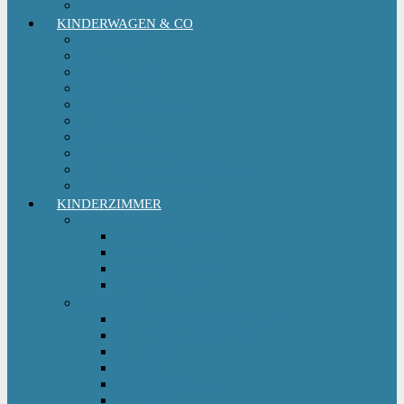
Kinderfahrradsitz
KINDERWAGEN & CO
Babytrage
Buggy
Kinderwagen
Sportwagen
Retro Kinderwagen
Tragetuch
Wickeltasche
Wickelrucksack
Zwillings & Geschwisterwagen
Kinderfahrradanhänger
KINDERZIMMER
Babyschlafsack
Ganzjahresschlafsack
Pucksack
Sommerschlafsack
Winterschlafsack
Solo Möbel
Babywippe & Babyschaukel
Babywiege I Beistellbett
Babybetten
Hochstuhl
Hochbett Kinder
Kinderbett