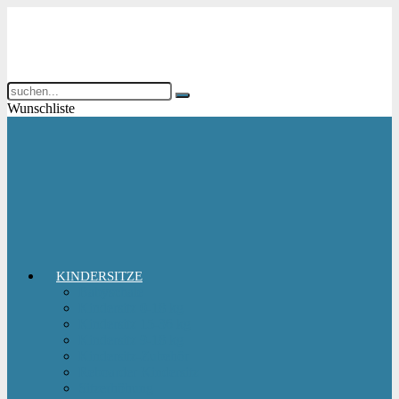
Wunschliste
KINDERSITZE
Babyschale
Kindersitz 0-18 kg
Kindersitz 15-36 kg
Kindersitz 9-18 kg
Kindersitz-Zubehör
Reboarder Kindersitz
Sitzerhöhung