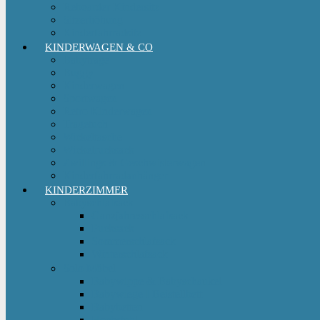
Reboarder Kindersitz
Sitzerhöhung
Kinderfahrradsitz
KINDERWAGEN & CO
Babytrage
Buggy
Kinderwagen
Sportwagen
Retro Kinderwagen
Tragetuch
Wickeltasche
Wickelrucksack
Zwillings & Geschwisterwagen
Kinderfahrradanhänger
KINDERZIMMER
Babyschlafsack
Ganzjahresschlafsack
Pucksack
Sommerschlafsack
Winterschlafsack
Solo Möbel
Babywippe & Babyschaukel
Babywiege I Beistellbett
Babybetten
Hochstuhl