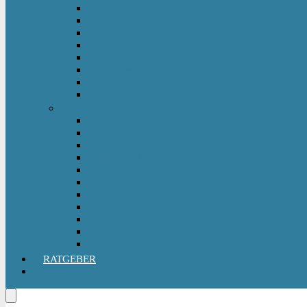
Kinderfahrzeug Anhänger
Kinderhelm
Kinderlaufrad
Kinderroller & Scooter
Kindertraktor
Lauflernwagen
Rutscher
Sitzfahrzeuge
Outdoorspielzeug
Gartenspielzeug
Hüpfburg
Hüpftier
Klettern & Turnen
Rutschen & Wippen
Sand- Wassertisch I Matschküche
Sandkasten
Sandspielzeug
Schaukel
Spielturm & Spielhaus
Wasserspielzeug
RATGEBER