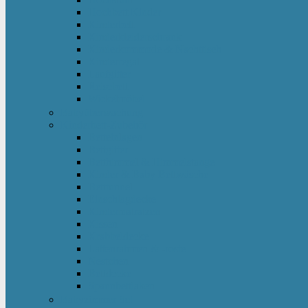
Hochbett Kinder
Kinderbett
Kinderkleiderschrank
Kinderkommode & Nachttisch
Kinderregal
Laufgitter
Reisebett
Wickelmöbel
Babyüberwachung
Kinderbett-Zubehör
Betteinlagen
Bettgitter
Betthimmel & Himmelstange
Kinder & Baby Bettwäsche
Betttunnel
Einschlagdecke
Kindermatratzen
Kissen
Krabbeldecke
Lattenrahmen & -roste
Nestchen
Bettdecke
Spannbettlaken
Babyzimmer Set