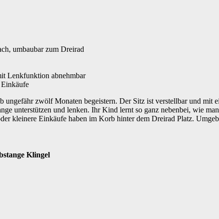
endach, umbaubar zum Dreirad
mit Lenkfunktion abnehmbar
 Einkäufe
ab ungefähr zwölf Monaten begeistern. Der Sitz ist verstellbar und mit
ange unterstützen und lenken. Ihr Kind lernt so ganz nebenbei, wie ma
g oder kleinere Einkäufe haben im Korb hinter dem Dreirad Platz. Umge
ubstange Klingel