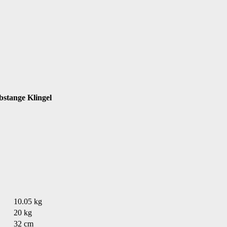
ubstange Klingel
10.05 kg
20 kg
32 cm