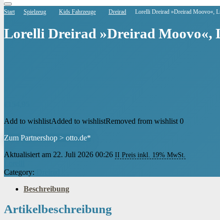
Start
Spielzeug
Kids Fahrzeuge
Dreirad
Lorelli Dreirad »Dreirad Moovo«, Luf
Lorelli Dreirad »Dreirad Moovo«, L
€
154,95
Add to wishlist
Added to wishlist
Removed from wishlist
0
Zum Partnershop > otto.de*
Aktualisiert am 22. Juli 2026 00:26
II Preis inkl. 19% MwSt.
Lorelli
Category:
Dreirad
Beschreibung
Artikelbeschreibung