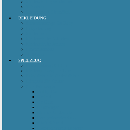
Kinder- & Jugendzimmer
Sicherheit
Sitzgruppe & Sitzmöbel
BEKLEIDUNG
Erstausstattungs-Set Baby
Babykleidung
Kindermode
Kinderschuhe Mädchen
Kinderschuhe Jungen
Umstandsmode
StillMode
SPIELZEUG
Babyspielzeug 0-12 m
Kinderspielzeug ab 12 m
Babybücher & Kinderbücher
Hörspiele für Kinder
Kids Fahrzeuge
Bobby Car
Dreirad
Go Kart
Handwagen
Elektro Kinderauto
Ferngesteuertes Auto
Kinderfahrrad
Kinderfahrzeug Zubehör