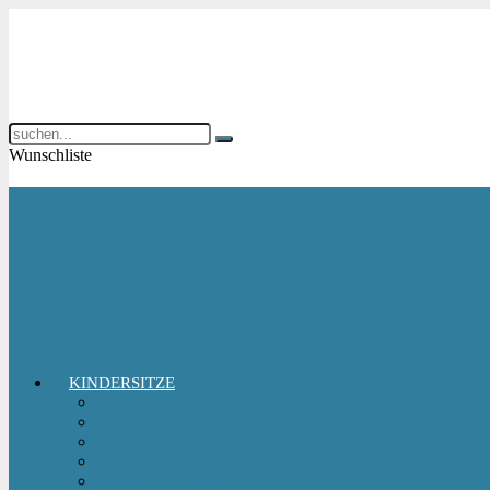
Wunschliste
KINDERSITZE
Babyschale
Kindersitz 0-18 kg
Kindersitz 15-36 kg
Kindersitz 9-18 kg
Kindersitz-Zubehör