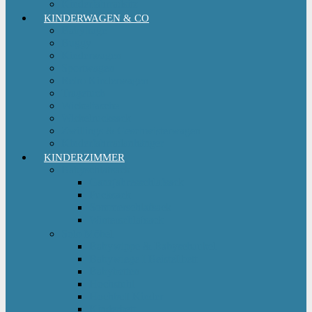
Kinderfahrradsitz
KINDERWAGEN & CO
Babytrage
Buggy
Kinderwagen
Sportwagen
Retro Kinderwagen
Tragetuch
Wickeltasche
Wickelrucksack
Zwillings & Geschwisterwagen
Kinderfahrradanhänger
KINDERZIMMER
Babyschlafsack
Ganzjahresschlafsack
Pucksack
Sommerschlafsack
Winterschlafsack
Solo Möbel
Babywippe & Babyschaukel
Babywiege I Beistellbett
Babybetten
Hochstuhl
Hochbett Kinder
Kinderbett