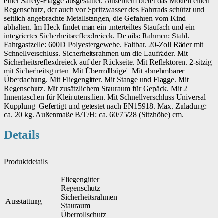
einer Safety-Flagge ausgestattet. Außerdem bietet das Modell einen
Regenschutz, der auch vor Spritzwasser des Fahrrads schützt und
seitlich angebrachte Metallstangen, die Gefahren vom Kind
abhalten. Im Heck findet man ein unterteiltes Staufach und ein
integriertes Sicherheitsreflexdreieck. Details: Rahmen: Stahl.
Fahrgastzelle: 600D Polyestergewebe. Faltbar. 20-Zoll Räder mit
Schnellverschluss. Sicherheitsrahmen um die Laufräder. Mit
Sicherheitsreflexdreieck auf der Rückseite. Mit Reflektoren. 2-sitzig
mit Sicherheitsgurten. Mit Überrollbügel. Mit abnehmbarer
Überdachung. Mit Fliegengitter. Mit Stange und Flagge. Mit
Regenschutz. Mit zusätzlichem Stauraum für Gepäck. Mit 2
Innentaschen für Kleinutensilien. Mit Schnellverschluss Universal
Kupplung. Gefertigt und getestet nach EN15918. Max. Zuladung:
ca. 20 kg. Außenmaße B/T/H: ca. 60/75/28 (Sitzhöhe) cm.
Details
Produktdetails
Fliegengitter
Regenschutz
Sicherheitsrahmen
Ausstattung
Stauraum
Überrollschutz