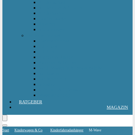
Kinderlaufrad
Kinderroller & Scooter
Kindertraktor
Lauflernwagen
Rutscher
Sitzfahrzeuge
Outdoorspielzeug
Gartenspielzeug
Hüpfburg
Hüpftier
Klettern & Turnen
Rutschen & Wippen
Sand- Wassertisch I Matschküche
Sandkasten
Sandspielzeug
Schaukel
Spielturm & Spielhaus
Wasserspielzeug
RATGEBER
MAGAZIN
Start
Kinderwagen & Co
Kinderfahrradanhänger
M-Wave