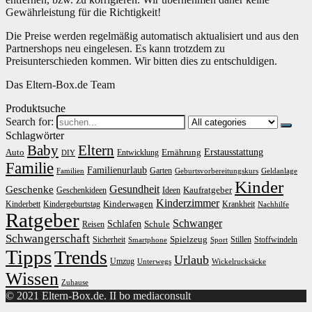
Gewährleistung für die Richtigkeit!
Die Preise werden regelmäßig automatisch aktualisiert und aus den
Partnershops neu eingelesen. Es kann trotzdem zu
Preisunterschieden kommen. Wir bitten dies zu entschuldigen.
Das Eltern-Box.de Team
Produktsuche
Search for:
Schlagwörter
Baby
Eltern
Erstausstattung
Auto
Ernährung
Entwicklung
DIY
Familie
Familienurlaub
Garten
Familien
Geburtsvorbereitungskurs
Geldanlage
Kinder
Gesundheit
Geschenke
Kaufratgeber
Geschenkideen
Ideen
Kinderzimmer
Kinderwagen
Kinderbett
Kindergeburtstag
Krankheit
Nachhilfe
Ratgeber
Schwanger
Schlafen
Schule
Reisen
Schwangerschaft
Spielzeug
Sicherheit
Stillen
Stoffwindeln
Smartphone
Sport
Tipps
Trends
Urlaub
Umzug
Unterwegs
Wickelrucksäcke
Wissen
Zuhause
© 2021 Eltern-Box.de. II bo mediaconsult