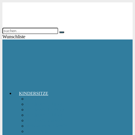
Wunschliste
KINDERSITZE
Babyschale
Kindersitz 0-18 kg
Kindersitz 15-36 kg
Kindersitz 9-18 kg
Kindersitz-Zubehör
Reboarder Kindersitz
Sitzerhöhung