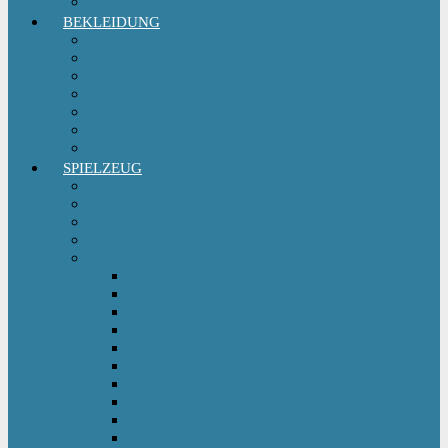
Sitzgruppe & Sitzmöbel
BEKLEIDUNG
Erstausstattungs-Set Baby
Babykleidung
Kindermode
Kinderschuhe Mädchen
Kinderschuhe Jungen
Umstandsmode
StillMode
SPIELZEUG
Babyspielzeug 0-12 m
Kinderspielzeug ab 12 m
Babybücher & Kinderbücher
Hörspiele für Kinder
Kids Fahrzeuge
Bobby Car
Dreirad
Go Kart
Handwagen
Elektro Kinderauto
Ferngesteuertes Auto
Kinderfahrrad
Kinderfahrzeug Zubehör
Kinderfahrzeug Anhänger
Kinderhelm