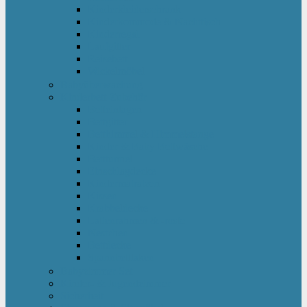
Kinderkleiderschrank
Kinderkommode & Nachttisch
Kinderregal
Laufgitter
Reisebett
Wickelmöbel
Babyüberwachung
Kinderbett-Zubehör
Betteinlagen
Bettgitter
Betthimmel & Himmelstange
Kinder & Baby Bettwäsche
Betttunnel
Einschlagdecke
Kindermatratzen
Kissen
Krabbeldecke
Lattenrahmen & -roste
Nestchen
Bettdecke
Spannbettlaken
Babyzimmer Set
Kinder- & Jugendzimmer
Sicherheit