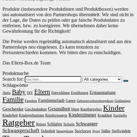
Produkte (insbesondere Produktlisten und Produktboxen) werden
uns automatisiert von den Partnershops übermittelt. Wir sind nicht in
der Lage, die Daten zu prüfen oder gar falsche Produktdaten zu
entfernen, bzw. zu korrigieren. Wir übernehmen daher keine
Gewährleistung für die Richtigkeit!
Die Preise werden regelmäßig automatisch aktualisiert und aus den
Partnershops neu eingelesen. Es kann trotzdem zu
Preisunterschieden kommen. Wir bitten dies zu entschuldigen.
Das Eltern-Box.de Team
Produktsuche
Search for:
Schlagwörter
Baby
Eltern
Erstausstattung
Auto
Ernährung
Entwicklung
DIY
Familie
Familienurlaub
Garten
Familien
Geburtsvorbereitungskurs
Geldanlage
Kinder
Gesundheit
Geschenke
Kaufratgeber
Geschenkideen
Ideen
Kinderzimmer
Kinderwagen
Kinderbett
Kindergeburtstag
Krankheit
Nachhilfe
Ratgeber
Schwanger
Schlafen
Schule
Reisen
Schwangerschaft
Spielzeug
Sicherheit
Stillen
Stoffwindeln
Smartphone
Sport