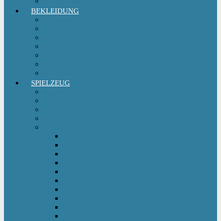
Sitzgruppe & Sitzmöbel
BEKLEIDUNG
Erstausstattungs-Set Baby
Babykleidung
Kindermode
Kinderschuhe Mädchen
Kinderschuhe Jungen
Umstandsmode
StillMode
SPIELZEUG
Babyspielzeug 0-12 m
Kinderspielzeug ab 12 m
Babybücher & Kinderbücher
Hörspiele für Kinder
Kids Fahrzeuge
Bobby Car
Dreirad
Go Kart
Handwagen
Elektro Kinderauto
Ferngesteuertes Auto
Kinderfahrrad
Kinderfahrzeug Zubehör
Kinderfahrzeug Anhänger
Kinderhelm