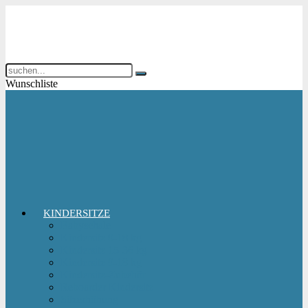
Wunschliste
KINDERSITZE
Babyschale
Kindersitz 0-18 kg
Kindersitz 15-36 kg
Kindersitz 9-18 kg
Kindersitz-Zubehör
Reboarder Kindersitz
Sitzerhöhung