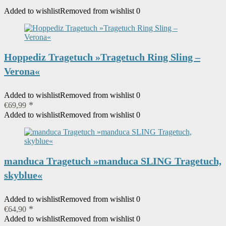
Auslaufartikel Produktion
Added to wishlist
Removed from wishlist
0
‎Nein
durch Hersteller eingestellt
Stofftyp
‎100% Baumwolle kbA (GOTS)
Hoppediz Tragetuch »Tragetuch Ring Sling –
Verona«
Produktabmessungen
‎510 x 60 x 0.5 cm, 680 Gramm
Added to wishlist
Removed from wishlist
0
Artikelgewicht
‎680 g
€
69,99
Added to wishlist
Removed from wishlist
0
manduca Tragetuch »manduca SLING Tragetuch,
skyblue«
Added to wishlist
Removed from wishlist
0
€
64,90
Added to wishlist
Removed from wishlist
0