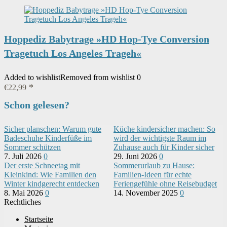
Hoppediz Babytrage »HD Hop-Tye Conversion
Tragetuch Los Angeles Trageh«
Added to wishlist
Removed from wishlist
0
€
22,99
Schon gelesen?
Sicher planschen: Warum gute
Küche kindersicher machen: So
Badeschuhe Kinderfüße im
wird der wichtigste Raum im
Sommer schützen
Zuhause auch für Kinder sicher
7. Juli 2026
0
29. Juni 2026
0
Der erste Schneetag mit
Sommerurlaub zu Hause:
Kleinkind: Wie Familien den
Familien-Ideen für echte
Winter kindgerecht entdecken
Feriengefühle ohne Reisebudget
8. Mai 2026
0
14. November 2025
0
Rechtliches
Startseite