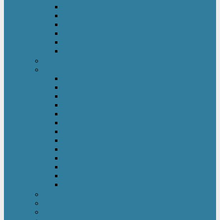
Kinderkleiderschrank
Kinderkommode & Nachttisch
Kinderregal
Laufgitter
Reisebett
Wickelmöbel
Babyüberwachung
Kinderbett-Zubehör
Betteinlagen
Bettgitter
Betthimmel & Himmelstange
Kinder & Baby Bettwäsche
Betttunnel
Einschlagdecke
Kindermatratzen
Kissen
Krabbeldecke
Lattenrahmen & -roste
Nestchen
Bettdecke
Spannbettlaken
Babyzimmer Set
Kinder- & Jugendzimmer
Sicherheit