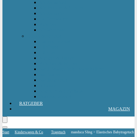
Kinderlaufrad
Kinderroller & Scooter
Kindertraktor
Lauflernwagen
Rutscher
Sitzfahrzeuge
Outdoorspielzeug
Gartenspielzeug
Hüpfburg
Hüpftier
Klettern & Turnen
Rutschen & Wippen
Sand- Wassertisch I Matschküche
Sandkasten
Sandspielzeug
Schaukel
Spielturm & Spielhaus
Wasserspielzeug
RATGEBER
MAGAZIN
Start
Kinderwagen & Co
Tragetuch
manduca Sling > Elastisches Babytragetuch