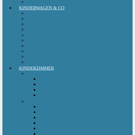
Kinderfahrradsitz
KINDERWAGEN & CO
Babytrage
Buggy
Kinderwagen
Sportwagen
Retro Kinderwagen
Tragetuch
Wickeltasche
Wickelrucksack
Zwillings & Geschwisterwagen
Kinderfahrradanhänger
KINDERZIMMER
Babyschlafsack
Ganzjahresschlafsack
Pucksack
Sommerschlafsack
Winterschlafsack
Solo Möbel
Babywippe & Babyschaukel
Babywiege I Beistellbett
Babybetten
Hochstuhl
Hochbett Kinder
Kinderbett