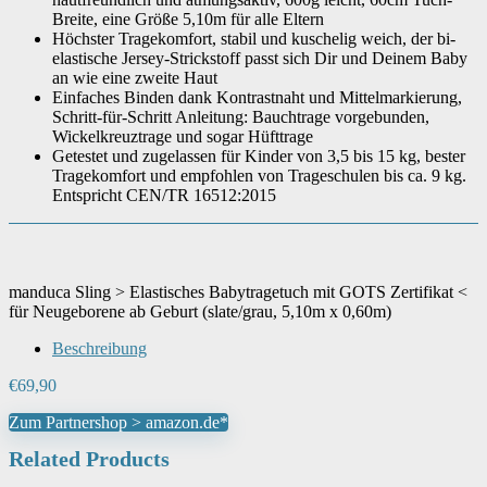
Breite, eine Größe 5,10m für alle Eltern
Höchster Tragekomfort, stabil und kuschelig weich, der bi-
Materialart
‎Baumwolle
elastische Jersey-Strickstoff passt sich Dir und Deinem Baby
an wie eine zweite Haut
Einfaches Binden dank Kontrastnaht und Mittelmarkierung,
Schritt-für-Schritt Anleitung: Bauchtrage vorgebunden,
Modellnummer
‎5635438
Wickelkreuztrage und sogar Hüfttrage
Getestet und zugelassen für Kinder von 3,5 bis 15 kg, bester
Empfohlenes maximales
Tragekomfort und empfohlen von Trageschulen bis ca. 9 kg.
‎15 Kilogramm
Körpergewicht
Entspricht CEN/TR 16512:2015
Empfohlenes minimales
‎3.5 Kilogramm
Körpergewicht
manduca Sling > Elastisches Babytragetuch mit GOTS Zertifikat <
Farbe
‎Slate, grau
für Neugeborene ab Geburt (slate/grau, 5,10m x 0,60m)
Beschreibung
‎Manduca Sling Stretchy Baby
Modellname
€
69,90
Wrap & Baby Carrier
Zum Partnershop > amazon.de*
Modelljahr
‎2020
Related Products