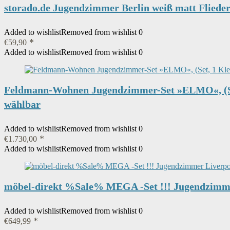
storado.de Jugendzimmer Berlin weiß matt Flied
Added to wishlist
Removed from wishlist
0
€
59,90
Added to wishlist
Removed from wishlist
0
Feldmann-Wohnen Jugendzimmer-Set »ELMO«, (Set,
wählbar
Added to wishlist
Removed from wishlist
0
€
1.730,00
Added to wishlist
Removed from wishlist
0
möbel-direkt %Sale% MEGA -Set !!! Jugendzimmer 
Added to wishlist
Removed from wishlist
0
€
649,99