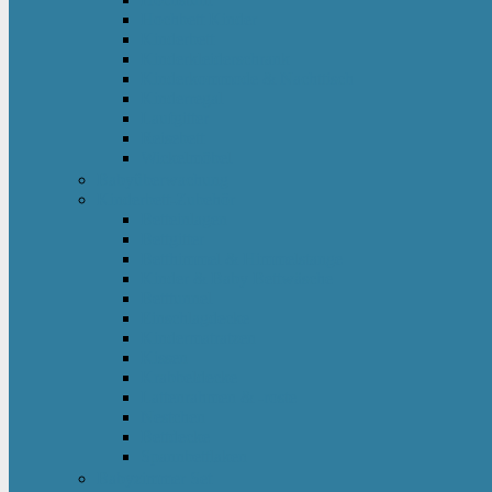
Hochbett Kinder
Kinderbett
Kinderkleiderschrank
Kinderkommode & Nachttisch
Kinderregal
Laufgitter
Reisebett
Wickelmöbel
Babyüberwachung
Kinderbett-Zubehör
Betteinlagen
Bettgitter
Betthimmel & Himmelstange
Kinder & Baby Bettwäsche
Betttunnel
Einschlagdecke
Kindermatratzen
Kissen
Krabbeldecke
Lattenrahmen & -roste
Nestchen
Bettdecke
Spannbettlaken
Babyzimmer Set