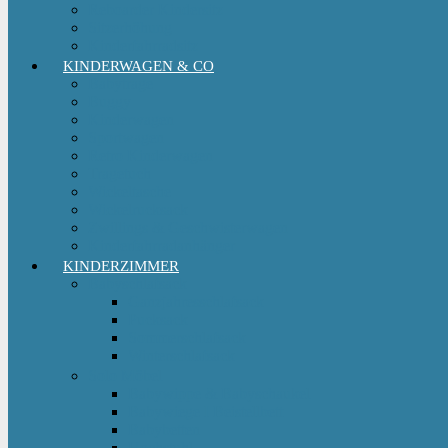
Reboarder Kindersitz
Sitzerhöhung
Kinderfahrradsitz
KINDERWAGEN & CO
Babytrage
Buggy
Kinderwagen
Sportwagen
Retro Kinderwagen
Tragetuch
Wickeltasche
Wickelrucksack
Zwillings & Geschwisterwagen
Kinderfahrradanhänger
KINDERZIMMER
Babyschlafsack
Ganzjahresschlafsack
Pucksack
Sommerschlafsack
Winterschlafsack
Solo Möbel
Babywippe & Babyschaukel
Babywiege I Beistellbett
Babybetten
Hochstuhl