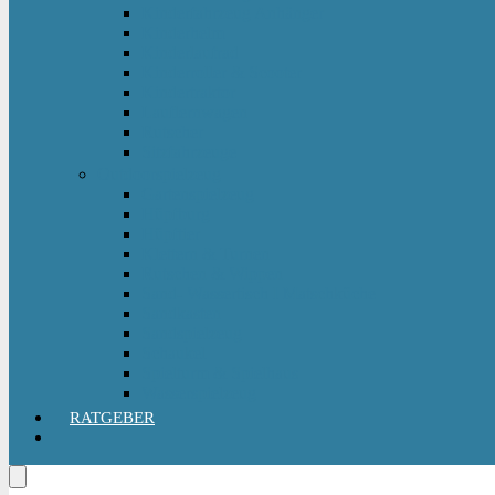
Kinderfahrzeug Anhänger
Kinderhelm
Kinderlaufrad
Kinderroller & Scooter
Kindertraktor
Lauflernwagen
Rutscher
Sitzfahrzeuge
Outdoorspielzeug
Gartenspielzeug
Hüpfburg
Hüpftier
Klettern & Turnen
Rutschen & Wippen
Sand- Wassertisch I Matschküche
Sandkasten
Sandspielzeug
Schaukel
Spielturm & Spielhaus
Wasserspielzeug
RATGEBER