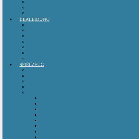
Kinder- & Jugendzimmer
Sicherheit
Sitzgruppe & Sitzmöbel
BEKLEIDUNG
Erstausstattungs-Set Baby
Babykleidung
Kindermode
Kinderschuhe Mädchen
Kinderschuhe Jungen
Umstandsmode
StillMode
SPIELZEUG
Babyspielzeug 0-12 m
Kinderspielzeug ab 12 m
Babybücher & Kinderbücher
Hörspiele für Kinder
Kids Fahrzeuge
Bobby Car
Dreirad
Go Kart
Handwagen
Elektro Kinderauto
Ferngesteuertes Auto
Kinderfahrrad
Kinderfahrzeug Zubehör