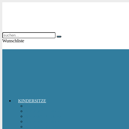
Wunschliste
KINDERSITZE
Babyschale
Kindersitz 0-18 kg
Kindersitz 15-36 kg
Kindersitz 9-18 kg
Kindersitz-Zubehör