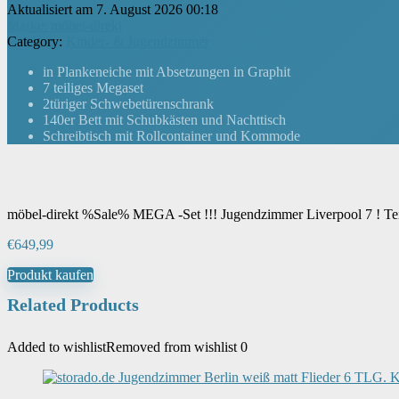
Aktualisiert am 7. August 2026 00:18
Marke: möbel-direkt
Category:
Kinder- & Jugendzimmer
in Plankeneiche mit Absetzungen in Graphit
7 teiliges Megaset
2türiger Schwebetürenschrank
140er Bett mit Schubkästen und Nachttisch
Schreibtisch mit Rollcontainer und Kommode
möbel-direkt %Sale% MEGA -Set !!! Jugendzimmer Liverpool 7 ! Tei
€
649,99
Produkt kaufen
Related Products
Added to wishlist
Removed from wishlist
0