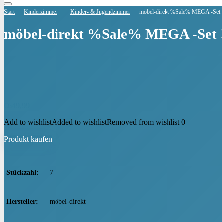
Start
Kinderzimmer
Kinder- & Jugendzimmer
möbel-direkt %Sale% MEGA -Set !!
möbel-direkt %Sale% MEGA -Set !!
€
649,99
Add to wishlist
Added to wishlist
Removed from wishlist
0
Produkt kaufen
Stückzahl
‎7
Hersteller
‎möbel-direkt