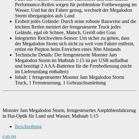
Batterien notwendig
‎Ja
Performance-Reifen sorgen für problemlose Fortbewegung im
Wasser. Und hat der Fahrer genug, wechselt der Megalodon
Storm übergangslos aufs Land
Batterien inbegriffen
‎Nein
Erobert jedes Gelände: Durch seine robuste Bauweise und die
leichten Reifen meistert der ferngesteuerte Truck jedes
Gelände, egal ob Schnee, Matsch, Geröll oder Gras
Integrierter Reichweiten-Sensor: Um sicher zu gehen, dass
Artikelgewicht
‎960 g
der Megalodon Storm sich nicht zu weit vom Fahrer entfernt,
ertönt ein Piepton beim Erreichen eines 30m Abstands
Technische Details: Der ferngesteuerte Monster Jam
Megalodon Storm im Maßstab 1:15 ist per USB aufladbar
und benötigt 2 AAA-Batterien für die Fernbedienung (nicht
im Lieferumfang enthalten)
Inhalt: 1 ferngesteuerter Monster Jam Megalodon Storm
Truck, 1 Fernsteuerung, 1 Gebrauchsanleitung
Monster Jam Megalodon Storm, ferngesteuertes Amphibienfahrzeug
in Hai-Optik für Land und Wasser, Maßstab 1:15
Beschreibung
€
49,99