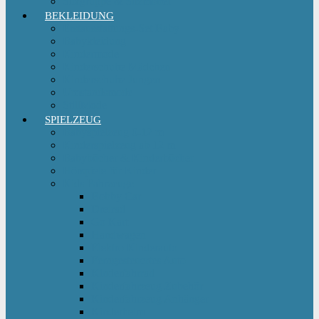
Sitzgruppe & Sitzmöbel
BEKLEIDUNG
Erstausstattungs-Set Baby
Babykleidung
Kindermode
Kinderschuhe Mädchen
Kinderschuhe Jungen
Umstandsmode
StillMode
SPIELZEUG
Babyspielzeug 0-12 m
Kinderspielzeug ab 12 m
Babybücher & Kinderbücher
Hörspiele für Kinder
Kids Fahrzeuge
Bobby Car
Dreirad
Go Kart
Handwagen
Elektro Kinderauto
Ferngesteuertes Auto
Kinderfahrrad
Kinderfahrzeug Zubehör
Kinderfahrzeug Anhänger
Kinderhelm