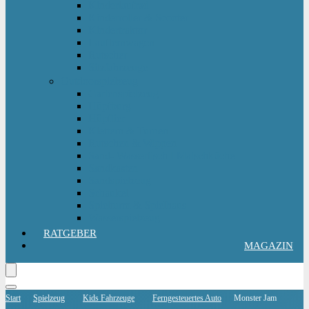
Kinderlaufrad
Kinderroller & Scooter
Kindertraktor
Lauflernwagen
Rutscher
Sitzfahrzeuge
Outdoorspielzeug
Gartenspielzeug
Hüpfburg
Hüpftier
Klettern & Turnen
Rutschen & Wippen
Sand- Wassertisch I Matschküche
Sandkasten
Sandspielzeug
Schaukel
Spielturm & Spielhaus
Wasserspielzeug
RATGEBER
MAGAZIN
Start
Spielzeug
Kids Fahrzeuge
Ferngesteuertes Auto
Monster Jam