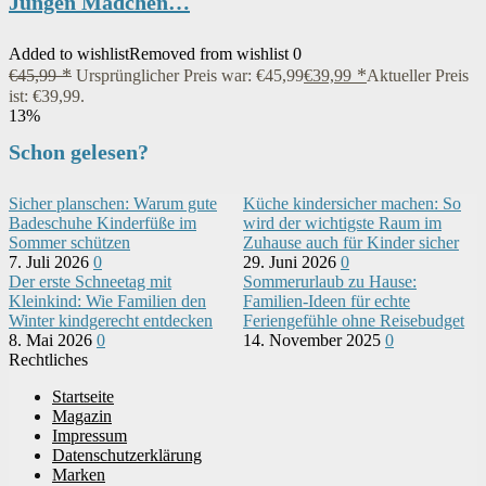
Jungen Mädchen…
Added to wishlist
Removed from wishlist
0
€
45,99
Ursprünglicher Preis war: €45,99
€
39,99
Aktueller Preis
ist: €39,99.
13%
Schon gelesen?
Sicher planschen: Warum gute
Küche kindersicher machen: So
Badeschuhe Kinderfüße im
wird der wichtigste Raum im
Sommer schützen
Zuhause auch für Kinder sicher
7. Juli 2026
0
29. Juni 2026
0
Der erste Schneetag mit
Sommerurlaub zu Hause:
Kleinkind: Wie Familien den
Familien-Ideen für echte
Winter kindgerecht entdecken
Feriengefühle ohne Reisebudget
8. Mai 2026
0
14. November 2025
0
Rechtliches
Startseite
Magazin
Impressum
Datenschutzerklärung
Marken