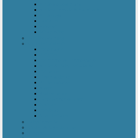
Kinderkleiderschrank
Kinderkommode & Nachttisch
Kinderregal
Laufgitter
Reisebett
Wickelmöbel
Babyüberwachung
Kinderbett-Zubehör
Betteinlagen
Bettgitter
Betthimmel & Himmelstange
Kinder & Baby Bettwäsche
Betttunnel
Einschlagdecke
Kindermatratzen
Kissen
Krabbeldecke
Lattenrahmen & -roste
Nestchen
Bettdecke
Spannbettlaken
Babyzimmer Set
Kinder- & Jugendzimmer
Sicherheit