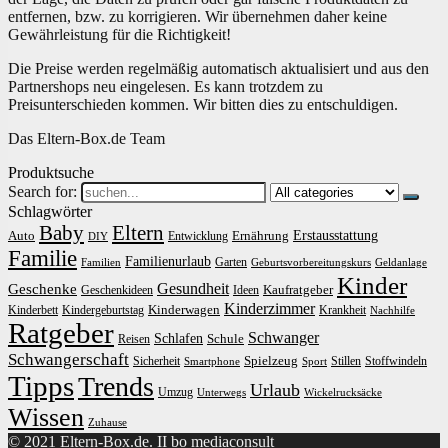
entfernen, bzw. zu korrigieren. Wir übernehmen daher keine
Gewährleistung für die Richtigkeit!
Die Preise werden regelmäßig automatisch aktualisiert und aus den
Partnershops neu eingelesen. Es kann trotzdem zu
Preisunterschieden kommen. Wir bitten dies zu entschuldigen.
Das Eltern-Box.de Team
Produktsuche
Search for:
Schlagwörter
Baby
Eltern
Erstausstattung
Auto
Ernährung
Entwicklung
DIY
Familie
Familienurlaub
Garten
Familien
Geburtsvorbereitungskurs
Geldanlage
Kinder
Gesundheit
Geschenke
Kaufratgeber
Geschenkideen
Ideen
Kinderzimmer
Kinderwagen
Kinderbett
Kindergeburtstag
Krankheit
Nachhilfe
Ratgeber
Schwanger
Schlafen
Schule
Reisen
Schwangerschaft
Spielzeug
Sicherheit
Stillen
Stoffwindeln
Smartphone
Sport
Tipps
Trends
Urlaub
Umzug
Unterwegs
Wickelrucksäcke
Wissen
Zuhause
© 2021 Eltern-Box.de. II bo mediaconsult