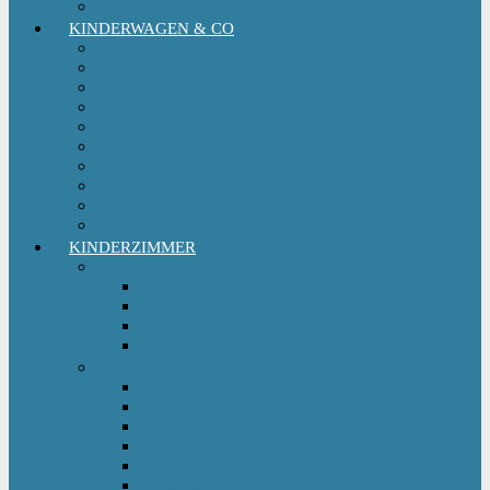
Kinderfahrradsitz
KINDERWAGEN & CO
Babytrage
Buggy
Kinderwagen
Sportwagen
Retro Kinderwagen
Tragetuch
Wickeltasche
Wickelrucksack
Zwillings & Geschwisterwagen
Kinderfahrradanhänger
KINDERZIMMER
Babyschlafsack
Ganzjahresschlafsack
Pucksack
Sommerschlafsack
Winterschlafsack
Solo Möbel
Babywippe & Babyschaukel
Babywiege I Beistellbett
Babybetten
Hochstuhl
Hochbett Kinder
Kinderbett