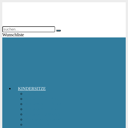
Wunschliste
KINDERSITZE
Babyschale
Kindersitz 0-18 kg
Kindersitz 15-36 kg
Kindersitz 9-18 kg
Kindersitz-Zubehör
Reboarder Kindersitz
Sitzerhöhung